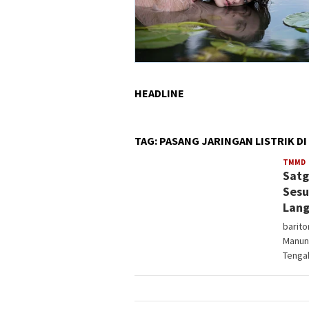
HEADLINE
TAG:
PASANG JARINGAN LISTRIK D
a
TMMD
Satg
Sesu
Lang
barit
Manun
Tengah