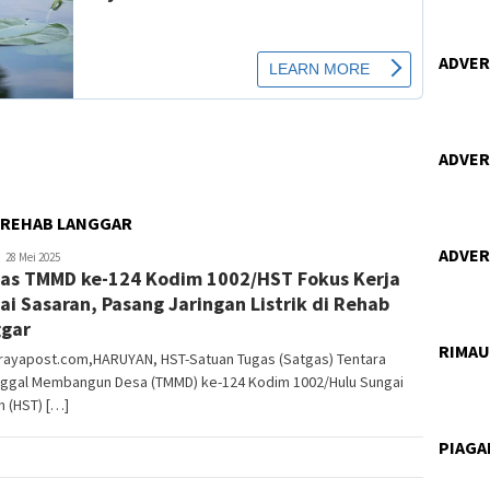
ADVERT
ADVERT
I REHAB LANGGAR
ADVERT
dminbrp
28 Mei 2025
as TMMD ke-124 Kodim 1002/HST Fokus Kerja
ai Sasaran, Pasang Jaringan Listrik di Rehab
gar
RIMA
orayapost.com,HARUYAN, HST-Satuan Tugas (Satgas) Tentara
ggal Membangun Desa (TMMD) ke-124 Kodim 1002/Hulu Sungai
 (HST) […]
PIAG