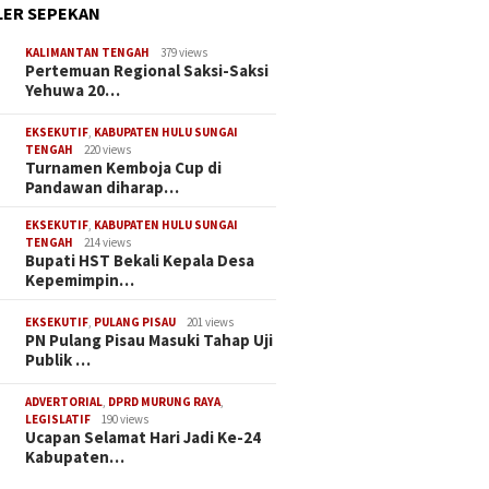
ER SEPEKAN
KALIMANTAN TENGAH
379 views
Pertemuan Regional Saksi-Saksi
Yehuwa 20…
EKSEKUTIF
,
KABUPATEN HULU SUNGAI
TENGAH
220 views
Turnamen Kemboja Cup di
Pandawan diharap…
EKSEKUTIF
,
KABUPATEN HULU SUNGAI
TENGAH
214 views
Bupati HST Bekali Kepala Desa
Kepemimpin…
EKSEKUTIF
,
PULANG PISAU
201 views
PN Pulang Pisau Masuki Tahap Uji
Publik …
ADVERTORIAL
,
DPRD MURUNG RAYA
,
LEGISLATIF
190 views
Ucapan Selamat Hari Jadi Ke-24
Kabupaten…