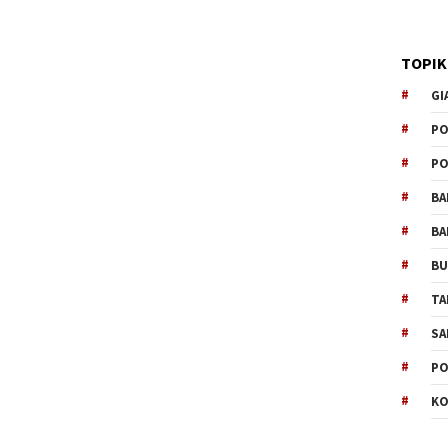
TOPIK
GI
PO
PO
BA
BA
B
TA
SA
PO
KO