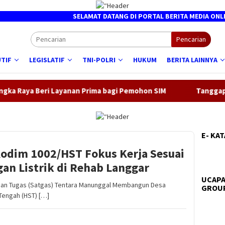
SELAMAT DATANG DI PORTAL BERITA MEDIA ONLINE ┃ 
Pencarian
TIF
LEGISLATIF
TNI-POLRI
HUKUM
BERITA LAINNYA
ri Layanan Prima bagi Pemohon SIM
Tanggapi Laporan 110
E- KA
odim 1002/HST Fokus Kerja Sesuai
gan Listrik di Rehab Langgar
UCAPA
uan Tugas (Satgas) Tentara Manunggal Membangun Desa
GROUP
Tengah (HST) […]