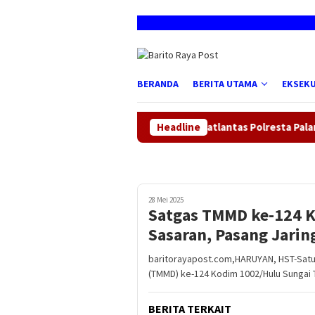
Loncat
ke
konten
BERANDA
BERITA UTAMA
EKSEKU
SATPAS Satlantas Polresta Palangka Raya Be
Headline
28 Mei 2025
Satgas TMMD ke-124 K
Sasaran, Pasang Jarin
baritorayapost.com,HARUYAN, HST-Sat
(TMMD) ke-124 Kodim 1002/Hulu Sungai 
BERITA TERKAIT