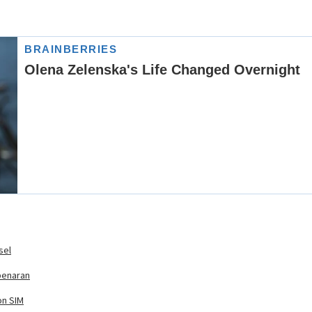
sel
benaran
on SIM