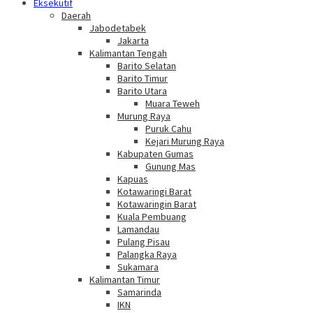
Eksekutif
Daerah
Jabodetabek
Jakarta
Kalimantan Tengah
Barito Selatan
Barito Timur
Barito Utara
Muara Teweh
Murung Raya
Puruk Cahu
Kejari Murung Raya
Kabupaten Gumas
Gunung Mas
Kapuas
Kotawaringi Barat
Kotawaringin Barat
Kuala Pembuang
Lamandau
Pulang Pisau
Palangka Raya
Sukamara
Kalimantan Timur
Samarinda
IKN