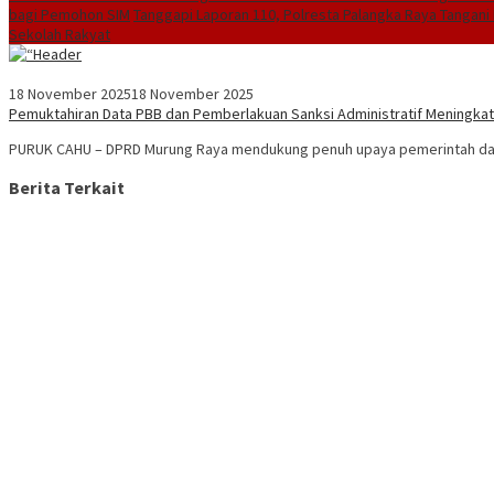
bagi Pemohon SIM
Tanggapi Laporan 110, Polresta Palangka Raya Tangani 
Sekolah Rakyat
18 November 2025
18 November 2025
Pemuktahiran Data PBB dan Pemberlakuan Sanksi Administratif Meningka
PURUK CAHU – DPRD Murung Raya mendukung penuh upaya pemerintah da
Berita Terkait