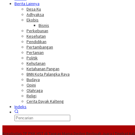
Berita Lainnya
Desa Ku
Adhyaksa
Ekobis
Bisnis
Perkebunan
Kesehatan
Pendidikan
Pertambangan
Pertanian
Politik
Kehutanan
Ketahanan Pangan
BNN Kota Palangka Raya
Budaya
Opini
Olahraga
Religi
Cerita Dayak Kalteng
Indeks
Headline
Kreativitas TP PKK HST di Tangan Mama Deden Berbuah Juara I Tingkat Kal