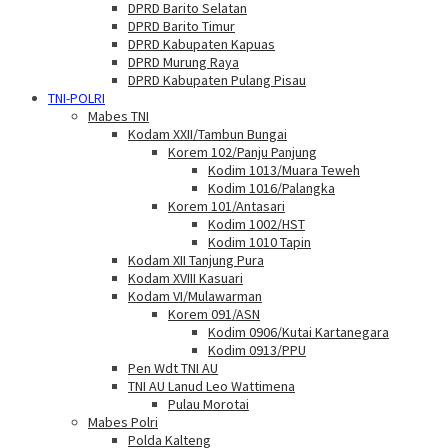
DPRD Barito Selatan
DPRD Barito Timur
DPRD Kabupaten Kapuas
DPRD Murung Raya
DPRD Kabupaten Pulang Pisau
TNI-POLRI
Mabes TNI
Kodam XXII/Tambun Bungai
Korem 102/Panju Panjung
Kodim 1013/Muara Teweh
Kodim 1016/Palangka
Korem 101/Antasari
Kodim 1002/HST
Kodim 1010 Tapin
Kodam XII Tanjung Pura
Kodam XVIII Kasuari
Kodam VI/Mulawarman
Korem 091/ASN
Kodim 0906/Kutai Kartanegara
Kodim 0913/PPU
Pen Wdt TNI AU
TNI AU Lanud Leo Wattimena
Pulau Morotai
Mabes Polri
Polda Kalteng