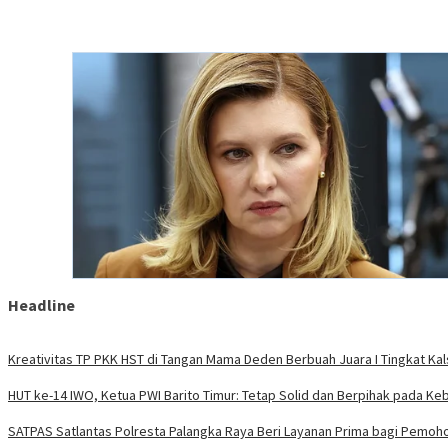
Headline
Kreativitas TP PKK HST di Tangan Mama Deden Berbuah Juara I Tingkat Kal
HUT ke-14 IWO, Ketua PWI Barito Timur: Tetap Solid dan Berpihak pada Ke
SATPAS Satlantas Polresta Palangka Raya Beri Layanan Prima bagi Pemoh