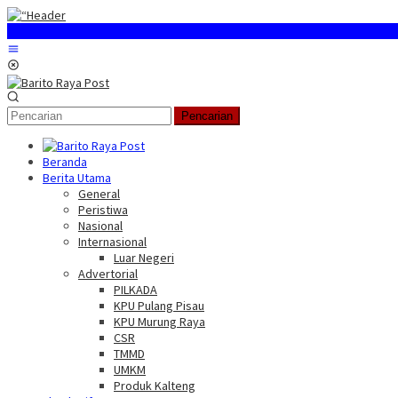
Loncat
ke
konten
Menu
Mobile
Pencarian
Beranda
Berita Utama
General
Peristiwa
Nasional
Internasional
Luar Negeri
Advertorial
PILKADA
KPU Pulang Pisau
KPU Murung Raya
CSR
TMMD
UMKM
Produk Kalteng