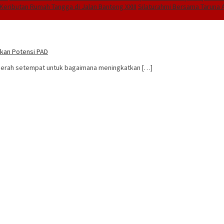
Keributan Rumah Tangga di Jalan Banteng XXIII
Silaturahmi Bersama Taruna A
tkan Potensi PAD
erah setempat untuk bagaimana meningkatkan […]