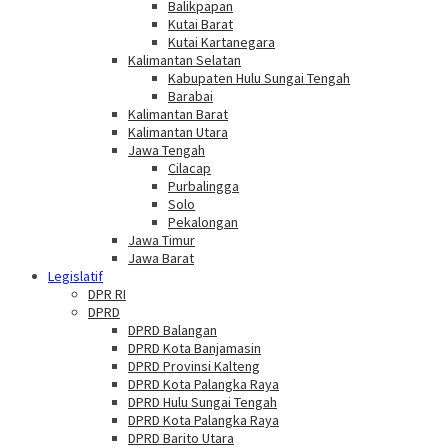
Balikpapan
Kutai Barat
Kutai Kartanegara
Kalimantan Selatan
Kabupaten Hulu Sungai Tengah
Barabai
Kalimantan Barat
Kalimantan Utara
Jawa Tengah
Cilacap
Purbalingga
Solo
Pekalongan
Jawa Timur
Jawa Barat
Legislatif
DPR RI
DPRD
DPRD Balangan
DPRD Kota Banjamasin
DPRD Provinsi Kalteng
DPRD Kota Palangka Raya
DPRD Hulu Sungai Tengah
DPRD Kota Palangka Raya
DPRD Barito Utara