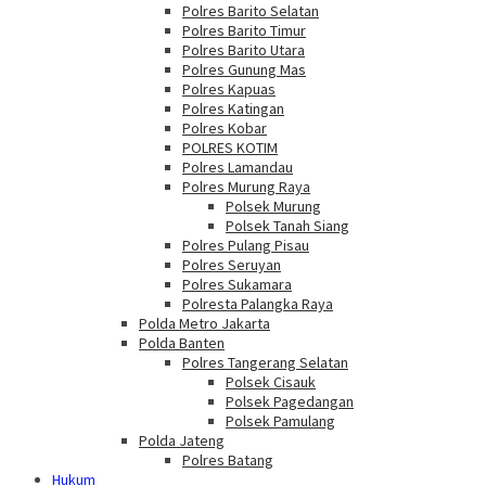
Polres Barito Selatan
Polres Barito Timur
Polres Barito Utara
Polres Gunung Mas
Polres Kapuas
Polres Katingan
Polres Kobar
POLRES KOTIM
Polres Lamandau
Polres Murung Raya
Polsek Murung
Polsek Tanah Siang
Polres Pulang Pisau
Polres Seruyan
Polres Sukamara
Polresta Palangka Raya
Polda Metro Jakarta
Polda Banten
Polres Tangerang Selatan
Polsek Cisauk
Polsek Pagedangan
Polsek Pamulang
Polda Jateng
Polres Batang
Hukum