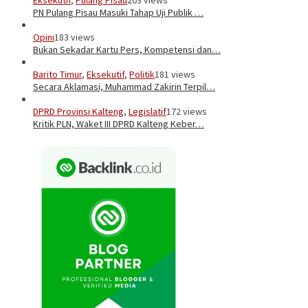
PN Pulang Pisau Masuki Tahap Uji Publik …
Opini
183 views
Bukan Sekadar Kartu Pers, Kompetensi dan…
Barito Timur
,
Eksekutif
,
Politik
181 views
Secara Aklamasi, Muhammad Zakirin Terpil…
DPRD Provinsi Kalteng
,
Legislatif
172 views
Kritik PLN, Waket III DPRD Kalteng Keber…