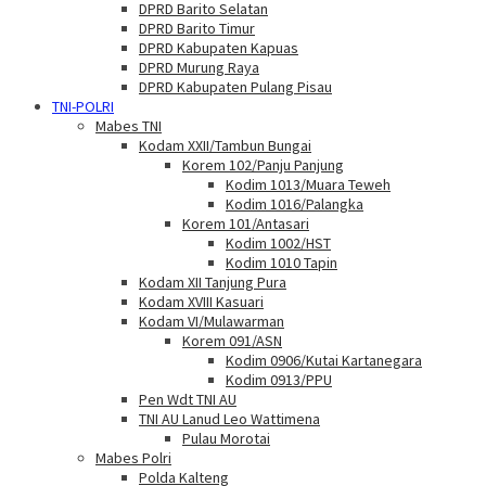
DPRD Barito Selatan
DPRD Barito Timur
DPRD Kabupaten Kapuas
DPRD Murung Raya
DPRD Kabupaten Pulang Pisau
TNI-POLRI
Mabes TNI
Kodam XXII/Tambun Bungai
Korem 102/Panju Panjung
Kodim 1013/Muara Teweh
Kodim 1016/Palangka
Korem 101/Antasari
Kodim 1002/HST
Kodim 1010 Tapin
Kodam XII Tanjung Pura
Kodam XVIII Kasuari
Kodam VI/Mulawarman
Korem 091/ASN
Kodim 0906/Kutai Kartanegara
Kodim 0913/PPU
Pen Wdt TNI AU
TNI AU Lanud Leo Wattimena
Pulau Morotai
Mabes Polri
Polda Kalteng