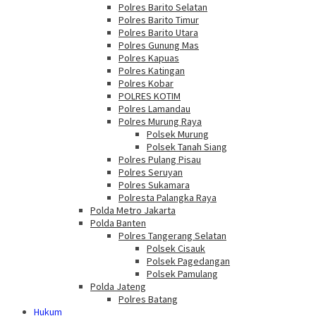
Polres Barito Selatan
Polres Barito Timur
Polres Barito Utara
Polres Gunung Mas
Polres Kapuas
Polres Katingan
Polres Kobar
POLRES KOTIM
Polres Lamandau
Polres Murung Raya
Polsek Murung
Polsek Tanah Siang
Polres Pulang Pisau
Polres Seruyan
Polres Sukamara
Polresta Palangka Raya
Polda Metro Jakarta
Polda Banten
Polres Tangerang Selatan
Polsek Cisauk
Polsek Pagedangan
Polsek Pamulang
Polda Jateng
Polres Batang
Hukum