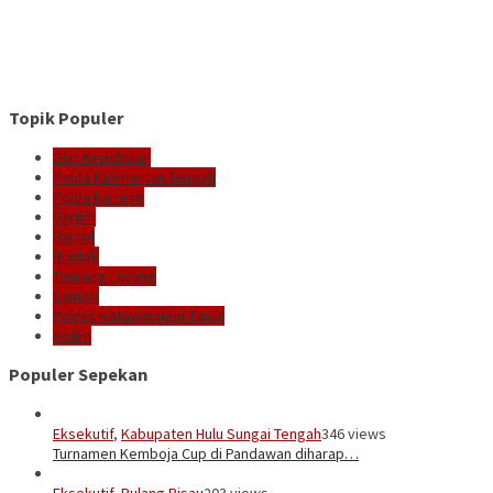
Topik Populer
Giat Kepolisian
Polda Kalimantan Tengah
Polda Kalteng
Bartim
Barsel
Buntok
Tamiang Layang
Sampit
Polres Kotawaringin Timur
Kotim
Populer Sepekan
Eksekutif
,
Kabupaten Hulu Sungai Tengah
346 views
Turnamen Kemboja Cup di Pandawan diharap…
Eksekutif
,
Pulang Pisau
203 views