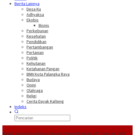
Berita Lainnya
Desa Ku
Adhyaksa
Ekobis
Bisnis
Perkebunan
Kesehatan
Pendidikan
Pertambangan
Pertanian
Politik
Kehutanan
Ketahanan Pangan
BNN Kota Palangka Raya
Budaya
Opini
Olahraga
Religi
Cerita Dayak Kalteng
Indeks
Headline
Bupati Samsul Rizal Lepas Ribuan Peserta Funbike HST Menyala 2026