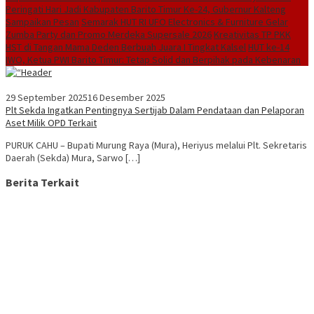
Peringati Hari Jadi Kabupaten Barito Timur Ke-24, Gubernur Kalteng
Sampaikan Pesan
Semarak HUT RI UFO Electronics & Furniture Gelar
Zumba Party dan Promo Merdeka Supersale 2026
Kreativitas TP PKK
HST di Tangan Mama Deden Berbuah Juara I Tingkat Kalsel
HUT ke-14
IWO, Ketua PWI Barito Timur: Tetap Solid dan Berpihak pada Kebenaran
29 September 2025
16 Desember 2025
Plt Sekda Ingatkan Pentingnya Sertijab Dalam Pendataan dan Pelaporan
Aset Milik OPD Terkait
PURUK CAHU – Bupati Murung Raya (Mura), Heriyus melalui Plt. Sekretaris
Daerah (Sekda) Mura, Sarwo […]
Berita Terkait