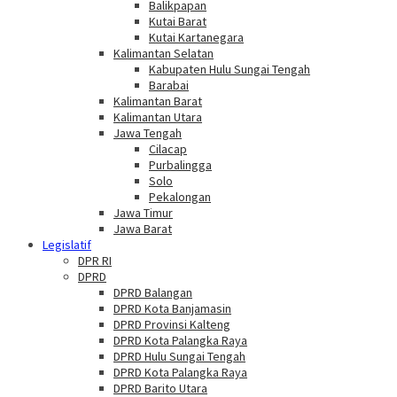
Balikpapan
Kutai Barat
Kutai Kartanegara
Kalimantan Selatan
Kabupaten Hulu Sungai Tengah
Barabai
Kalimantan Barat
Kalimantan Utara
Jawa Tengah
Cilacap
Purbalingga
Solo
Pekalongan
Jawa Timur
Jawa Barat
Legislatif
DPR RI
DPRD
DPRD Balangan
DPRD Kota Banjamasin
DPRD Provinsi Kalteng
DPRD Kota Palangka Raya
DPRD Hulu Sungai Tengah
DPRD Kota Palangka Raya
DPRD Barito Utara