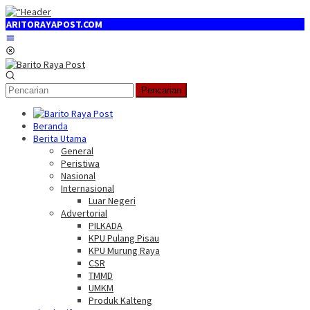
Loncat
ke
ST.COM
konten
Menu
Mobile
Pencarian
Beranda
Berita Utama
General
Peristiwa
Nasional
Internasional
Luar Negeri
Advertorial
PILKADA
KPU Pulang Pisau
KPU Murung Raya
CSR
TMMD
UMKM
Produk Kalteng