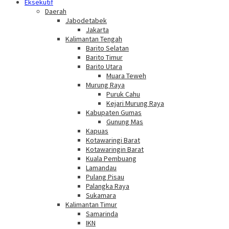
Eksekutif
Daerah
Jabodetabek
Jakarta
Kalimantan Tengah
Barito Selatan
Barito Timur
Barito Utara
Muara Teweh
Murung Raya
Puruk Cahu
Kejari Murung Raya
Kabupaten Gumas
Gunung Mas
Kapuas
Kotawaringi Barat
Kotawaringin Barat
Kuala Pembuang
Lamandau
Pulang Pisau
Palangka Raya
Sukamara
Kalimantan Timur
Samarinda
IKN