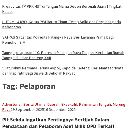
Kreativitas TP PKK HST di Tangan Mama Deden Berbuah Juara I Tingkat
Kalsel
HUT ke-14 IWO, Ketua PWI Barito Timur: Tetap Solid dan Berpihak pada
Kebenaran
SATPAS Satlantas Polresta Palangka Raya Beri Layanan Prima bagi
Pemohon SIM
Tanggapi Laporan 110, Polresta Palangka Raya Tangani Keributan Rumah
Tangga di Jalan Banteng XXIII
Silaturahmi Bersama Taruna Akpol, Kapolda Kalteng: Beri Manfaat Nyata
dan Inspiratif Bagi Siswa di Sekolah Rakyat
Tag:
Pelaporan
Advertorial
,
Berita Utama
,
Daerah
,
Eksekutif
,
Kalimantan Tengah
,
Murung
Sekber
Raya
29 September 2025
16 Desember 2025
Aseng
Plt Sekda Ingatkan Pentingnya Sertijab Dalam
Pendataan dan Pelaporan Aset Milik OPD Terkait