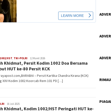
ADVERT
ADVERT
ADVERT
Vananta
1002/HST
,
TNI-POLRI
12 Maret 2026
h Khidmat, Persit Kodim 1002 Doa Bersama
3264
ut HUT ke-80 Persit KCK
rayapost.com,BARABAI – Persit Kartika Chandra Kirana (KCK)
RIMA
g XXV Kodim 1002 Koorcab Rem 101 PD […]
PIAG
adminbrp
LRI
18 Juli 2025
h Khidmat, Kodim 1002/HST Peringati HUT ke-