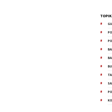
TOPIK
GI
PO
PO
BA
BA
B
TA
SA
PO
KO