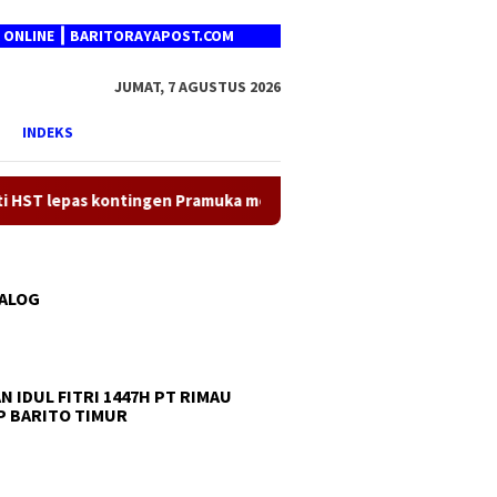
E ┃ BARITORAYAPOST.COM
JUMAT, 7 AGUSTUS 2026
INDEKS
ontingen Pramuka menuju Jambore Nasional XII 2026
Gub
TALOG
N IDUL FITRI 1447H PT RIMAU
 BARITO TIMUR