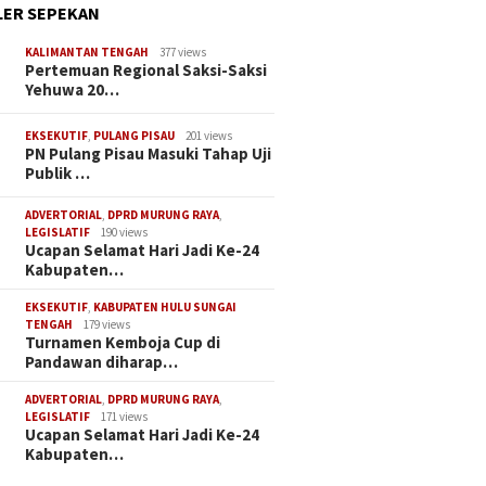
ER SEPEKAN
KALIMANTAN TENGAH
377 views
Pertemuan Regional Saksi-Saksi
Yehuwa 20…
EKSEKUTIF
,
PULANG PISAU
201 views
PN Pulang Pisau Masuki Tahap Uji
Publik …
ADVERTORIAL
,
DPRD MURUNG RAYA
,
LEGISLATIF
190 views
Ucapan Selamat Hari Jadi Ke-24
Kabupaten…
EKSEKUTIF
,
KABUPATEN HULU SUNGAI
TENGAH
179 views
Turnamen Kemboja Cup di
Pandawan diharap…
ADVERTORIAL
,
DPRD MURUNG RAYA
,
LEGISLATIF
171 views
Ucapan Selamat Hari Jadi Ke-24
Kabupaten…