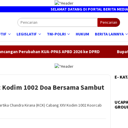
SELAMAT DATANG DI PORTAL BERITA MEDIA ONLIN
Pencarian
TIF
LEGISLATIF
TNI-POLRI
HUKUM
BERITA LAINNYA
ubahan KUA-PPAS APBD 2026 ke DPRD
Bupati HST lepas k
E- KA
t Kodim 1002 Doa Bersama Sambut
UCAPA
artika Chandra Kirana (KCK) Cabang XXV Kodim 1002 Koorcab
GROUP