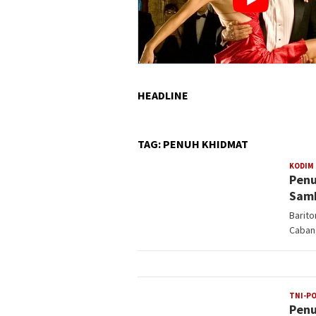
HEADLINE
TAG:
PENUH KHIDMAT
KODIM 
Penu
Samb
Barito
Caban
TNI-PO
Penu