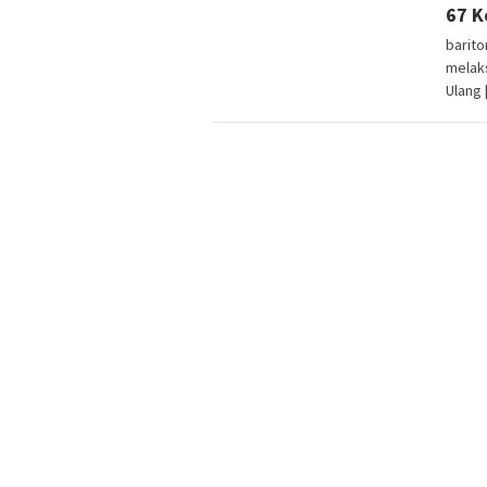
67 K
barit
melak
Ulang 