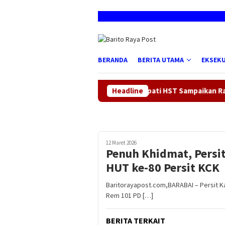
Loncat
ke
konten
BERANDA
BERITA UTAMA
EKSEKU
Bupati HST Sampaikan Rancangan Per
Headline
12 Maret 2026
Penuh Khidmat, Persi
HUT ke-80 Persit KCK
Baritorayapost.com,BARABAI – Persit K
Rem 101 PD […]
BERITA TERKAIT