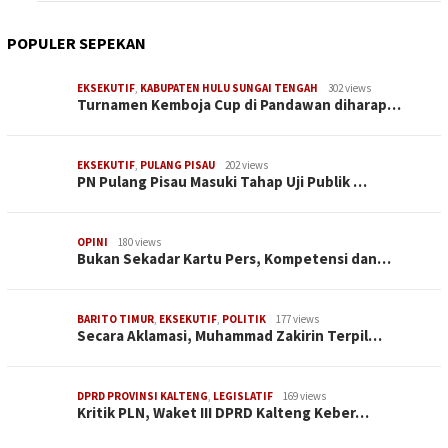
POPULER SEPEKAN
EKSEKUTIF
,
KABUPATEN HULU SUNGAI TENGAH
302 views
Turnamen Kemboja Cup di Pandawan diharap…
EKSEKUTIF
,
PULANG PISAU
202 views
PN Pulang Pisau Masuki Tahap Uji Publik …
OPINI
180 views
Bukan Sekadar Kartu Pers, Kompetensi dan…
BARITO TIMUR
,
EKSEKUTIF
,
POLITIK
177 views
Secara Aklamasi, Muhammad Zakirin Terpil…
DPRD PROVINSI KALTENG
,
LEGISLATIF
169 views
Kritik PLN, Waket III DPRD Kalteng Keber…