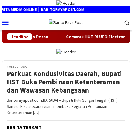
Loncat
ke
TA MEDIA ONLINE ┃ BARITORAYAPOST.COM
konten
Menu
Mobile
ng Sampaikan Pesan
Headline
Semarak HUT RI UFO Electronics & Fu
8 Oktober 2025
Perkuat Kondusivitas Daerah, Bupati
HST Buka Pembinaan Ketenteraman
dan Wawasan Kebangsaan
Baritorayapost.com,BARABAI – Bupati Hulu Sungai Tengah (HST)
Samsul Rizal secara resmi membuka kegiatan Pembinaan
Ketenteraman […]
BERITA TERKAIT