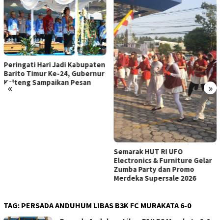
Kreativitas TP PKK HST di
Tangan Mama Deden Berbuah
Juara I Tingkat Kalsel
«
»
Semarak HUT RI UFO
Electronics & Furniture Gelar
Zumba Party dan Promo
Merdeka Supersale 2026
TAG:
PERSADA ANDUHUM LIBAS B3K FC MURAKATA 6-0