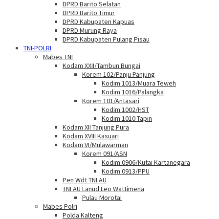
DPRD Barito Selatan
DPRD Barito Timur
DPRD Kabupaten Kapuas
DPRD Murung Raya
DPRD Kabupaten Pulang Pisau
TNI-POLRI
Mabes TNI
Kodam XXII/Tambun Bungai
Korem 102/Panju Panjung
Kodim 1013/Muara Teweh
Kodim 1016/Palangka
Korem 101/Antasari
Kodim 1002/HST
Kodim 1010 Tapin
Kodam XII Tanjung Pura
Kodam XVIII Kasuari
Kodam VI/Mulawarman
Korem 091/ASN
Kodim 0906/Kutai Kartanegara
Kodim 0913/PPU
Pen Wdt TNI AU
TNI AU Lanud Leo Wattimena
Pulau Morotai
Mabes Polri
Polda Kalteng