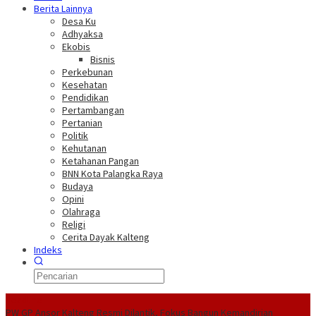
Berita Lainnya
Desa Ku
Adhyaksa
Ekobis
Bisnis
Perkebunan
Kesehatan
Pendidikan
Pertambangan
Pertanian
Politik
Kehutanan
Ketahanan Pangan
BNN Kota Palangka Raya
Budaya
Opini
Olahraga
Religi
Cerita Dayak Kalteng
Indeks
Headline
PW GP Ansor Kalteng Resmi Dilantik, Fokus Bangun Kemandirian