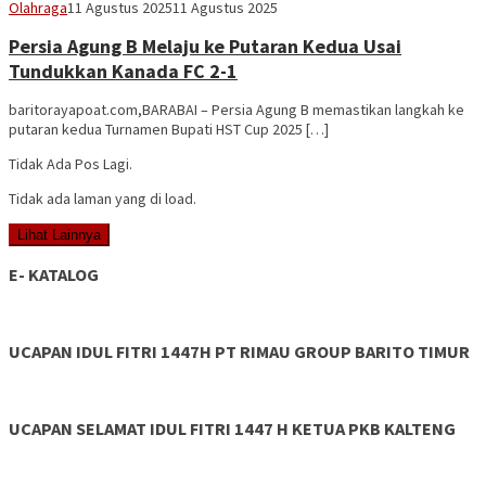
Vananta
Olahraga
11 Agustus 2025
11 Agustus 2025
3264
Persia Agung B Melaju ke Putaran Kedua Usai
Tundukkan Kanada FC 2-1
baritorayapoat.com,BARABAI – Persia Agung B memastikan langkah ke
putaran kedua Turnamen Bupati HST Cup 2025 […]
Tidak Ada Pos Lagi.
Tidak ada laman yang di load.
Lihat Lainnya
E- KATALOG
UCAPAN IDUL FITRI 1447H PT RIMAU GROUP BARITO TIMUR
UCAPAN SELAMAT IDUL FITRI 1447 H KETUA PKB KALTENG