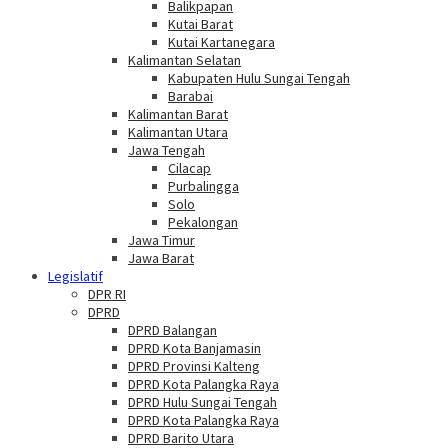
Balikpapan
Kutai Barat
Kutai Kartanegara
Kalimantan Selatan
Kabupaten Hulu Sungai Tengah
Barabai
Kalimantan Barat
Kalimantan Utara
Jawa Tengah
Cilacap
Purbalingga
Solo
Pekalongan
Jawa Timur
Jawa Barat
Legislatif
DPR RI
DPRD
DPRD Balangan
DPRD Kota Banjamasin
DPRD Provinsi Kalteng
DPRD Kota Palangka Raya
DPRD Hulu Sungai Tengah
DPRD Kota Palangka Raya
DPRD Barito Utara