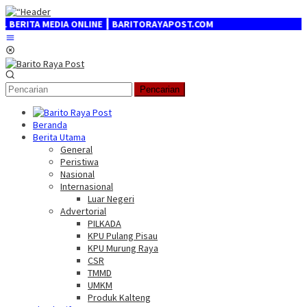
Loncat
ke
RITA MEDIA ONLINE ┃ BARITORAYAPOST.COM
konten
Menu
Mobile
Pencarian
Beranda
Berita Utama
General
Peristiwa
Nasional
Internasional
Luar Negeri
Advertorial
PILKADA
KPU Pulang Pisau
KPU Murung Raya
CSR
TMMD
UMKM
Produk Kalteng