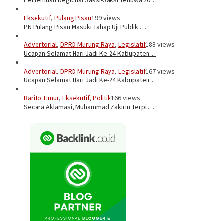
Eksekutif
,
Pulang Pisau
199 views
PN Pulang Pisau Masuki Tahap Uji Publik …
Advertorial
,
DPRD Murung Raya
,
Legislatif
188 views
Ucapan Selamat Hari Jadi Ke-24 Kabupaten…
Advertorial
,
DPRD Murung Raya
,
Legislatif
167 views
Ucapan Selamat Hari Jadi Ke-24 Kabupaten…
Barito Timur
,
Eksekutif
,
Politik
166 views
Secara Aklamasi, Muhammad Zakirin Terpil…