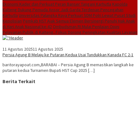
Ekonomi Kader dan Perkuat Peran Banser Tangani Karhutla
Kapolda
Kalteng Dukung Pemuda Ansor Jadi Garda Terdepan Pencegahan
Karhutla
Universitas Palangka Raya Perkuat SDM Polri Lewat Pusat Studi
Kepolisian
Pemkab HST Ajak Semua Elemen Bersinergi Penuhi Hak Anak
di Hari Anak Nasional ke-42
Ombudsman RI Mulai Penilaian Opini
Pelayanan Publik di Kalteng, Fokus Dorong Peningkatan Kualitas Layanan
11 Agustus 2025
11 Agustus 2025
Persia Agung B Melaju ke Putaran Kedua Usai Tundukkan Kanada FC 2-1
baritorayapoat.com,BARABAI – Persia Agung B memastikan langkah ke
putaran kedua Turnamen Bupati HST Cup 2025 […]
Berita Terkait