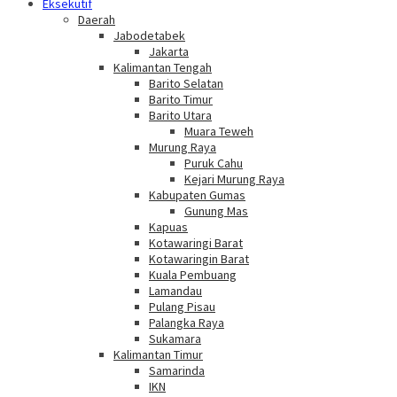
Eksekutif
Daerah
Jabodetabek
Jakarta
Kalimantan Tengah
Barito Selatan
Barito Timur
Barito Utara
Muara Teweh
Murung Raya
Puruk Cahu
Kejari Murung Raya
Kabupaten Gumas
Gunung Mas
Kapuas
Kotawaringi Barat
Kotawaringin Barat
Kuala Pembuang
Lamandau
Pulang Pisau
Palangka Raya
Sukamara
Kalimantan Timur
Samarinda
IKN