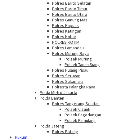
Polres Barito Selatan
Polres Barito Timur
Polres Barito Utara
Polres Gunung Mas
Polres Kapuas
Polres Katingan
Polres Kobar
POLRES KOTIM
Polres Lamandau
Polres Murung Raya
Polsek Murung
Polsek Tanah Siang
Polres Pulang Pisau
Polres Seruyan
Polres Sukamara
Polresta Palangka Raya
Polda Metro Jakarta
Polda Banten
Polres Tangerang Selatan
Polsek Cisauk
Polsek Pagedangan
Polsek Pamulang
Polda Jateng
Polres Batang
Hukum