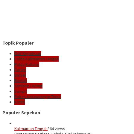
Topik Populer
Giat Kepolisian
Polda Kalimantan Tengah
Polda Kalteng
Bartim
Barsel
Buntok
Tamiang Layang
Sampit
Polres Kotawaringin Timur
Kotim
Populer Sepekan
Kalimantan Tengah
364 views
Pertemuan Regional Saksi-Saksi Yehuwa 20…