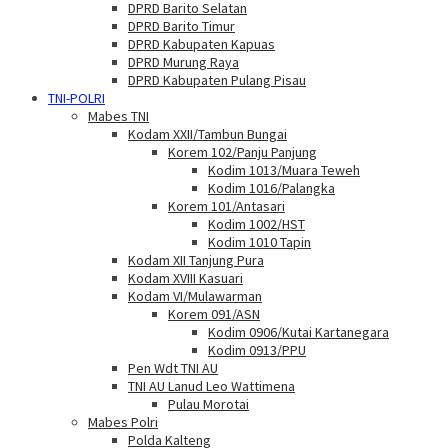
DPRD Barito Selatan
DPRD Barito Timur
DPRD Kabupaten Kapuas
DPRD Murung Raya
DPRD Kabupaten Pulang Pisau
TNI-POLRI
Mabes TNI
Kodam XXII/Tambun Bungai
Korem 102/Panju Panjung
Kodim 1013/Muara Teweh
Kodim 1016/Palangka
Korem 101/Antasari
Kodim 1002/HST
Kodim 1010 Tapin
Kodam XII Tanjung Pura
Kodam XVIII Kasuari
Kodam VI/Mulawarman
Korem 091/ASN
Kodim 0906/Kutai Kartanegara
Kodim 0913/PPU
Pen Wdt TNI AU
TNI AU Lanud Leo Wattimena
Pulau Morotai
Mabes Polri
Polda Kalteng