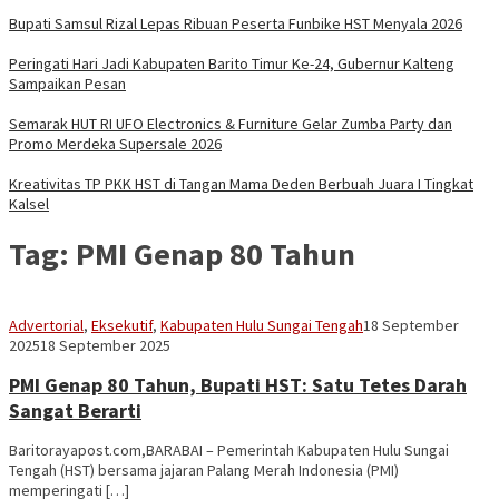
Bupati Samsul Rizal Lepas Ribuan Peserta Funbike HST Menyala 2026
Peringati Hari Jadi Kabupaten Barito Timur Ke-24, Gubernur Kalteng
Sampaikan Pesan
Semarak HUT RI UFO Electronics & Furniture Gelar Zumba Party dan
Promo Merdeka Supersale 2026
Kreativitas TP PKK HST di Tangan Mama Deden Berbuah Juara I Tingkat
Kalsel
Tag:
PMI Genap 80 Tahun
Vananta
Advertorial
,
Eksekutif
,
Kabupaten Hulu Sungai Tengah
18 September
3264
2025
18 September 2025
PMI Genap 80 Tahun, Bupati HST: Satu Tetes Darah
Sangat Berarti
Baritorayapost.com,BARABAI – Pemerintah Kabupaten Hulu Sungai
Tengah (HST) bersama jajaran Palang Merah Indonesia (PMI)
memperingati […]