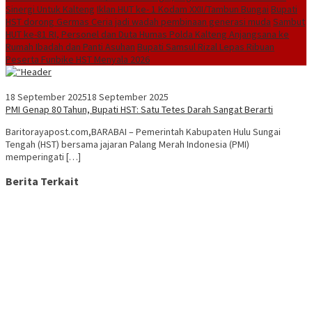
Sinergi Untuk Kalteng
Iklan HUT ke- 1 Kodam XXII/Tambun Bungai
Bupati
HST dorong Germas Ceria jadi wadah pembinaan generasi muda
Sambut
HUT ke-81 RI, Personel dan Duta Humas Polda Kalteng Anjangsana ke
Rumah Ibadah dan Panti Asuhan
Bupati Samsul Rizal Lepas Ribuan
Peserta Funbike HST Menyala 2026
18 September 2025
18 September 2025
PMI Genap 80 Tahun, Bupati HST: Satu Tetes Darah Sangat Berarti
Baritorayapost.com,BARABAI – Pemerintah Kabupaten Hulu Sungai
Tengah (HST) bersama jajaran Palang Merah Indonesia (PMI)
memperingati […]
Berita Terkait