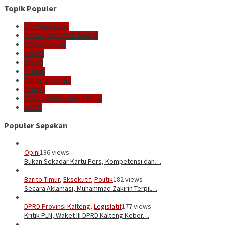
Topik Populer
Giat Kepolisian
Polda Kalimantan Tengah
Polda Kalteng
Bartim
Barsel
Buntok
Tamiang Layang
Sampit
Polres Kotawaringin Timur
Kotim
Populer Sepekan
Opini
186 views
Bukan Sekadar Kartu Pers, Kompetensi dan…
Barito Timur
,
Eksekutif
,
Politik
182 views
Secara Aklamasi, Muhammad Zakirin Terpil…
DPRD Provinsi Kalteng
,
Legislatif
177 views
Kritik PLN, Waket III DPRD Kalteng Keber…