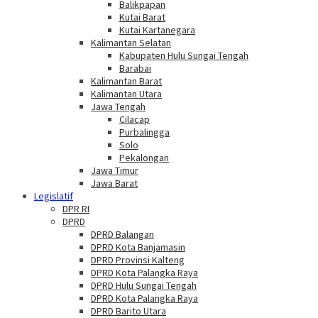
Balikpapan
Kutai Barat
Kutai Kartanegara
Kalimantan Selatan
Kabupaten Hulu Sungai Tengah
Barabai
Kalimantan Barat
Kalimantan Utara
Jawa Tengah
Cilacap
Purbalingga
Solo
Pekalongan
Jawa Timur
Jawa Barat
Legislatif
DPR RI
DPRD
DPRD Balangan
DPRD Kota Banjamasin
DPRD Provinsi Kalteng
DPRD Kota Palangka Raya
DPRD Hulu Sungai Tengah
DPRD Kota Palangka Raya
DPRD Barito Utara