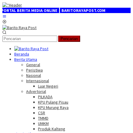
Loncat
ke
AL BERITA MEDIA ONLINE ┃ BARITORAYAPOST.COM
konten
Menu
Mobile
Pencarian
Beranda
Berita Utama
General
Peristiwa
Nasional
Internasional
Luar Negeri
Advertorial
PILKADA
KPU Pulang Pisau
KPU Murung Raya
CSR
TMMD
UMKM
Produk Kalteng