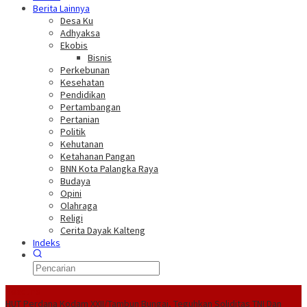
Berita Lainnya
Desa Ku
Adhyaksa
Ekobis
Bisnis
Perkebunan
Kesehatan
Pendidikan
Pertambangan
Pertanian
Politik
Kehutanan
Ketahanan Pangan
BNN Kota Palangka Raya
Budaya
Opini
Olahraga
Religi
Cerita Dayak Kalteng
Indeks
Headline
HUT Perdana Kodam XXII/Tambun Bungai, Teguhkan Soliditas TNI Dan