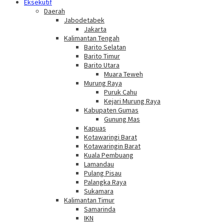
Eksekutif
Daerah
Jabodetabek
Jakarta
Kalimantan Tengah
Barito Selatan
Barito Timur
Barito Utara
Muara Teweh
Murung Raya
Puruk Cahu
Kejari Murung Raya
Kabupaten Gumas
Gunung Mas
Kapuas
Kotawaringi Barat
Kotawaringin Barat
Kuala Pembuang
Lamandau
Pulang Pisau
Palangka Raya
Sukamara
Kalimantan Timur
Samarinda
IKN