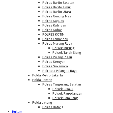
Polres Barito Selatan
Polres Barito Timur
Polres Barito Utara
Polres Gunung Mas
Polres Kapuas
Polres Katingan
Polres Kobar
POLRES KOTIM
Polres Lamandau
Polres Murung Raya
Polsek Murung
Polsek Tanah Siang
Polres Pulang Pisau
Polres Seruyan
Polres Sukamara
Polresta Palangka Raya
Polda Metro Jakarta
Polda Banten
Polres Tangerang Selatan
Polsek Cisauk
Polsek Pagedangan
Polsek Pamulang
Polda Jateng
Polres Batang
Hukum