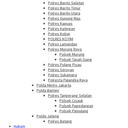
Polres Barito Selatan
Polres Barito Timur
Polres Barito Utara
Polres Gunung Mas
Polres Kapuas
Polres Katingan
Polres Kobar
POLRES KOTIM
Polres Lamandau
Polres Murung Raya
Polsek Murung
Polsek Tanah Siang
Polres Pulang Pisau
Polres Seruyan
Polres Sukamara
Polresta Palangka Raya
Polda Metro Jakarta
Polda Banten
Polres Tangerang Selatan
Polsek Cisauk
Polsek Pagedangan
Polsek Pamulang
Polda Jateng
Polres Batang
Hukum