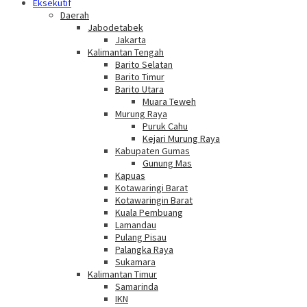
Eksekutif
Daerah
Jabodetabek
Jakarta
Kalimantan Tengah
Barito Selatan
Barito Timur
Barito Utara
Muara Teweh
Murung Raya
Puruk Cahu
Kejari Murung Raya
Kabupaten Gumas
Gunung Mas
Kapuas
Kotawaringi Barat
Kotawaringin Barat
Kuala Pembuang
Lamandau
Pulang Pisau
Palangka Raya
Sukamara
Kalimantan Timur
Samarinda
IKN