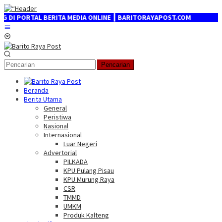
Loncat
ke
ORTAL BERITA MEDIA ONLINE ┃ BARITORAYAPOST.COM
konten
Menu
Mobile
Pencarian
Beranda
Berita Utama
General
Peristiwa
Nasional
Internasional
Luar Negeri
Advertorial
PILKADA
KPU Pulang Pisau
KPU Murung Raya
CSR
TMMD
UMKM
Produk Kalteng