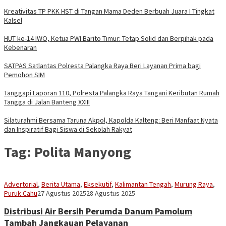
Kreativitas TP PKK HST di Tangan Mama Deden Berbuah Juara I Tingkat
Kalsel
HUT ke-14 IWO, Ketua PWI Barito Timur: Tetap Solid dan Berpihak pada
Kebenaran
SATPAS Satlantas Polresta Palangka Raya Beri Layanan Prima bagi
Pemohon SIM
Tanggapi Laporan 110, Polresta Palangka Raya Tangani Keributan Rumah
Tangga di Jalan Banteng XXIII
Silaturahmi Bersama Taruna Akpol, Kapolda Kalteng: Beri Manfaat Nyata
dan Inspiratif Bagi Siswa di Sekolah Rakyat
Tag:
Polita Manyong
Advertorial
,
Berita Utama
,
Eksekutif
,
Kalimantan Tengah
,
Murung Raya
,
Sekber
Puruk Cahu
27 Agustus 2025
28 Agustus 2025
Aseng
Distribusi Air Bersih Perumda Danum Pamolum
Tambah Jangkauan Pelayanan