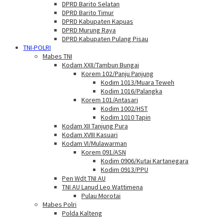
DPRD Barito Selatan
DPRD Barito Timur
DPRD Kabupaten Kapuas
DPRD Murung Raya
DPRD Kabupaten Pulang Pisau
TNI-POLRI
Mabes TNI
Kodam XXII/Tambun Bungai
Korem 102/Panju Panjung
Kodim 1013/Muara Teweh
Kodim 1016/Palangka
Korem 101/Antasari
Kodim 1002/HST
Kodim 1010 Tapin
Kodam XII Tanjung Pura
Kodam XVIII Kasuari
Kodam VI/Mulawarman
Korem 091/ASN
Kodim 0906/Kutai Kartanegara
Kodim 0913/PPU
Pen Wdt TNI AU
TNI AU Lanud Leo Wattimena
Pulau Morotai
Mabes Polri
Polda Kalteng