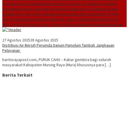
Peringati Hari Jadi Kabupaten Barito Timur Ke-24, Gubernur Kalteng
Sampaikan Pesan
Semarak HUT RI UFO Electronics & Furniture Gelar
Zumba Party dan Promo Merdeka Supersale 2026
Kreativitas TP PKK
HST di Tangan Mama Deden Berbuah Juara I Tingkat Kalsel
HUT ke-14
IWO, Ketua PWI Barito Timur: Tetap Solid dan Berpihak pada Kebenaran
27 Agustus 2025
28 Agustus 2025
Distribusi Air Bersih Perumda Danum Pamolum Tambah Jangkauan
Pelayanan
baritorayapost.com, PURUK CAHU – Kabar gembira bagi seluruh
masyarakat Kabupaten Murung Raya (Mura) khususnya para […]
Berita Terkait