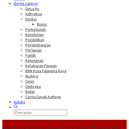
Berita Lainnya
Desa Ku
Adhyaksa
Ekobis
Bisnis
Perkebunan
Kesehatan
Pendidikan
Pertambangan
Pertanian
Politik
Kehutanan
Ketahanan Pangan
BNN Kota Palangka Raya
Budaya
Opini
Olahraga
Religi
Cerita Dayak Kalteng
Indeks
Headline
Bupati Samsul Rizal Lepas Ribuan Peserta Funbike HST Menyala 2026