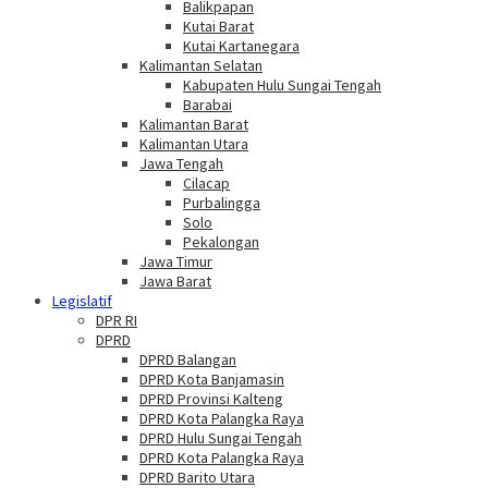
Balikpapan
Kutai Barat
Kutai Kartanegara
Kalimantan Selatan
Kabupaten Hulu Sungai Tengah
Barabai
Kalimantan Barat
Kalimantan Utara
Jawa Tengah
Cilacap
Purbalingga
Solo
Pekalongan
Jawa Timur
Jawa Barat
Legislatif
DPR RI
DPRD
DPRD Balangan
DPRD Kota Banjamasin
DPRD Provinsi Kalteng
DPRD Kota Palangka Raya
DPRD Hulu Sungai Tengah
DPRD Kota Palangka Raya
DPRD Barito Utara