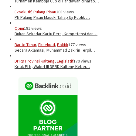
Turnamen Kemboja Cup di Pandawan diharap…
Eksekutif
,
Pulang Pisau
203 views
PN Pulang Pisau Masuki Tahap Uji Publik …
Opini
181 views
Bukan Sekadar Kartu Pers, Kompetensi dan…
Barito Timur
,
Eksekutif
,
Politik
177 views
Secara Aklamasi, Muhammad Zakirin Terpil…
DPRD Provinsi Kalteng
,
Legislatif
170 views
Kritik PLN, Waket III DPRD Kalteng Keber…