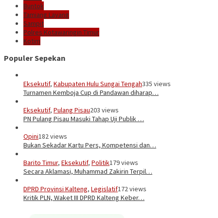
Buntok
Tamiang Layang
Sampit
Polres Kotawaringin Timur
Kotim
Populer Sepekan
Eksekutif
,
Kabupaten Hulu Sungai Tengah
335 views
Turnamen Kemboja Cup di Pandawan diharap…
Eksekutif
,
Pulang Pisau
203 views
PN Pulang Pisau Masuki Tahap Uji Publik …
Opini
182 views
Bukan Sekadar Kartu Pers, Kompetensi dan…
Barito Timur
,
Eksekutif
,
Politik
179 views
Secara Aklamasi, Muhammad Zakirin Terpil…
DPRD Provinsi Kalteng
,
Legislatif
172 views
Kritik PLN, Waket III DPRD Kalteng Keber…