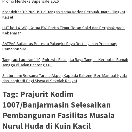
Promo Merdeka Supersale 2026
Kreativitas TP PKK HST di Tangan Mama Deden Berbuah Juara I Tingkat
Kalsel
HUT ke-14 IWO, Ketua PWI Barito Timur: Tetap Solid dan Berpihak pada
Kebenaran
SATPAS Satlantas Polresta Palangka Raya Beri Layanan Prima bagi
Pemohon SIM
Tanggapi Laporan 110, Polresta Palangka Raya Tangani Keributan Rumah
Tangga di Jalan Banteng XXIII
Silaturahmi Bersama Taruna Akpol, Kapolda Kalteng: Beri Manfaat Nyata
dan Inspiratif Bagi Siswa di Sekolah Rakyat
Tag:
Prajurit Kodim
1007/Banjarmasin Selesaikan
Pembangunan Fasilitas Musala
Nurul Huda di Kuin Kacil​