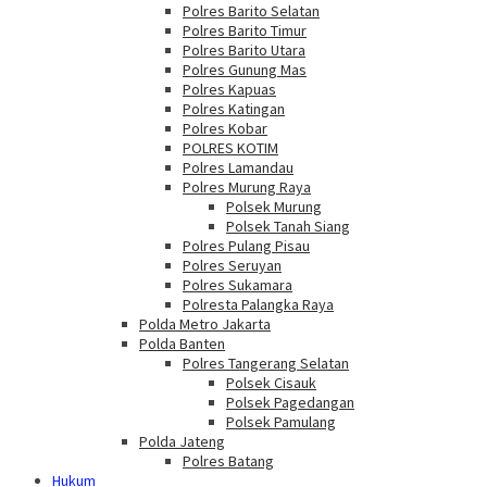
Polres Barito Selatan
Polres Barito Timur
Polres Barito Utara
Polres Gunung Mas
Polres Kapuas
Polres Katingan
Polres Kobar
POLRES KOTIM
Polres Lamandau
Polres Murung Raya
Polsek Murung
Polsek Tanah Siang
Polres Pulang Pisau
Polres Seruyan
Polres Sukamara
Polresta Palangka Raya
Polda Metro Jakarta
Polda Banten
Polres Tangerang Selatan
Polsek Cisauk
Polsek Pagedangan
Polsek Pamulang
Polda Jateng
Polres Batang
Hukum