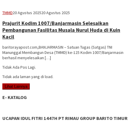
Vananta
TMMD
20 Agustus 2025
20 Agustus 2025
3264
Prajurit Kodim 1007/Banjarmasin Selesaikan
Pembangunan Fasilitas Musala Nurul Huda di Kuin
Kacil​
baritorayapost.com,BANJARMASIN – Satuan Tugas (Satgas) TNI
Manunggal Membangun Desa (TMMD) ke-125 Kodim 1007/Banjarmasin
berhasil menyelesaikan […]
Tidak Ada Pos Lagi.
Tidak ada laman yang di load.
Lihat Lainnya
E- KATALOG
UCAPAN IDUL FITRI 1447H PT RIMAU GROUP BARITO TIMUR