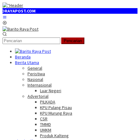
Loncat
ke
POST.COM
konten
Menu
Mobile
Pencarian
Beranda
Berita Utama
General
Peristiwa
Nasional
Internasional
Luar Negeri
Advertorial
PILKADA
KPU Pulang Pisau
KPU Murung Raya
CSR
TMMD
UMKM
Produk Kalteng