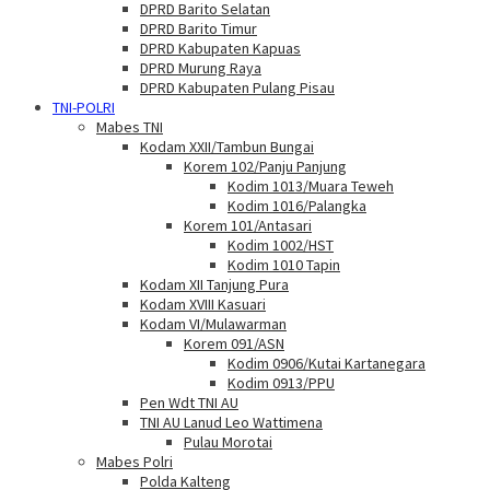
DPRD Barito Selatan
DPRD Barito Timur
DPRD Kabupaten Kapuas
DPRD Murung Raya
DPRD Kabupaten Pulang Pisau
TNI-POLRI
Mabes TNI
Kodam XXII/Tambun Bungai
Korem 102/Panju Panjung
Kodim 1013/Muara Teweh
Kodim 1016/Palangka
Korem 101/Antasari
Kodim 1002/HST
Kodim 1010 Tapin
Kodam XII Tanjung Pura
Kodam XVIII Kasuari
Kodam VI/Mulawarman
Korem 091/ASN
Kodim 0906/Kutai Kartanegara
Kodim 0913/PPU
Pen Wdt TNI AU
TNI AU Lanud Leo Wattimena
Pulau Morotai
Mabes Polri
Polda Kalteng