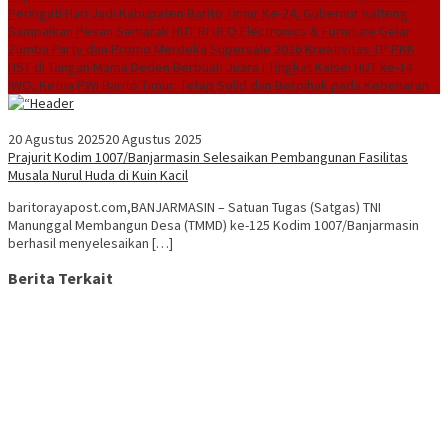
Peringati Hari Jadi Kabupaten Barito Timur Ke-24, Gubernur Kalteng
Sampaikan Pesan
Semarak HUT RI UFO Electronics & Furniture Gelar
Zumba Party dan Promo Merdeka Supersale 2026
Kreativitas TP PKK
HST di Tangan Mama Deden Berbuah Juara I Tingkat Kalsel
HUT ke-14
IWO, Ketua PWI Barito Timur: Tetap Solid dan Berpihak pada Kebenaran
20 Agustus 2025
20 Agustus 2025
Prajurit Kodim 1007/Banjarmasin Selesaikan Pembangunan Fasilitas
Musala Nurul Huda di Kuin Kacil​
baritorayapost.com,BANJARMASIN – Satuan Tugas (Satgas) TNI
Manunggal Membangun Desa (TMMD) ke-125 Kodim 1007/Banjarmasin
berhasil menyelesaikan […]
Berita Terkait