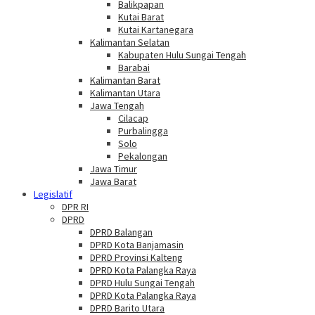
Balikpapan
Kutai Barat
Kutai Kartanegara
Kalimantan Selatan
Kabupaten Hulu Sungai Tengah
Barabai
Kalimantan Barat
Kalimantan Utara
Jawa Tengah
Cilacap
Purbalingga
Solo
Pekalongan
Jawa Timur
Jawa Barat
Legislatif
DPR RI
DPRD
DPRD Balangan
DPRD Kota Banjamasin
DPRD Provinsi Kalteng
DPRD Kota Palangka Raya
DPRD Hulu Sungai Tengah
DPRD Kota Palangka Raya
DPRD Barito Utara