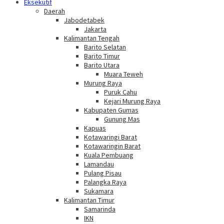
Eksekutif
Daerah
Jabodetabek
Jakarta
Kalimantan Tengah
Barito Selatan
Barito Timur
Barito Utara
Muara Teweh
Murung Raya
Puruk Cahu
Kejari Murung Raya
Kabupaten Gumas
Gunung Mas
Kapuas
Kotawaringi Barat
Kotawaringin Barat
Kuala Pembuang
Lamandau
Pulang Pisau
Palangka Raya
Sukamara
Kalimantan Timur
Samarinda
IKN