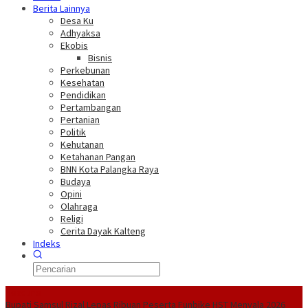
Berita Lainnya
Desa Ku
Adhyaksa
Ekobis
Bisnis
Perkebunan
Kesehatan
Pendidikan
Pertambangan
Pertanian
Politik
Kehutanan
Ketahanan Pangan
BNN Kota Palangka Raya
Budaya
Opini
Olahraga
Religi
Cerita Dayak Kalteng
Indeks
Headline
Bupati Samsul Rizal Lepas Ribuan Peserta Funbike HST Menyala 2026