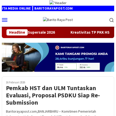
Loncat
ke
DIA ONLINE ┃ BARITORAYAPOST.COM
konten
Menu
Mobile
deka Supersale 2026
Headline
Kreativitas TP PKK HST di Tangan Ma
16 Februari 2026
Pemkab HST dan ULM Tuntaskan
Evaluasi, Proposal PSDKU Siap Re-
Submission
Baritorayapost.com,BANJARBARU – Komitmen Pemerintah