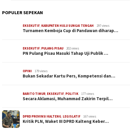
POPULER SEPEKAN
EKSEKUTIF
,
KABUPATEN HULU SUNGAI TENGAH
297 views
Turnamen Kemboja Cup di Pandawan diharap…
EKSEKUTIF
,
PULANG PISAU
202 views
PN Pulang Pisau Masuki Tahap Uji Publik …
OPINI
179 views
Bukan Sekadar Kartu Pers, Kompetensi dan…
BARITO TIMUR
,
EKSEKUTIF
,
POLITIK
177 views
Secara Aklamasi, Muhammad Zakirin Terpil…
DPRD PROVINSI KALTENG
,
LEGISLATIF
167 views
Kritik PLN, Waket III DPRD Kalteng Keber…