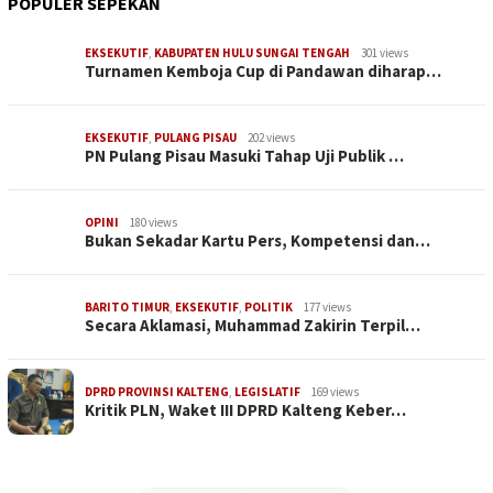
POPULER SEPEKAN
EKSEKUTIF
,
KABUPATEN HULU SUNGAI TENGAH
301 views
Turnamen Kemboja Cup di Pandawan diharap…
EKSEKUTIF
,
PULANG PISAU
202 views
PN Pulang Pisau Masuki Tahap Uji Publik …
OPINI
180 views
Bukan Sekadar Kartu Pers, Kompetensi dan…
BARITO TIMUR
,
EKSEKUTIF
,
POLITIK
177 views
Secara Aklamasi, Muhammad Zakirin Terpil…
DPRD PROVINSI KALTENG
,
LEGISLATIF
169 views
Kritik PLN, Waket III DPRD Kalteng Keber…