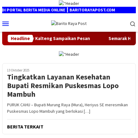
Loncat
ke
PORTAL BERITA MEDIA ONLINE ┃ BARITORAYAPOST.COM
konten
Menu
Mobile
4, Gubernur Kalteng Sampaikan Pesan
Headline
Semarak HUT RI UFO
13 Oktober 2025
Tingkatkan Layanan Kesehatan
Bupati Resmikan Puskesmas Lopo
Mambuh
PURUK CAHU – Bupati Murung Raya (Mura), Heriyus SE meresmikan
Puskesmas Lopo Mambuh yang berlokasi […]
BERITA TERKAIT