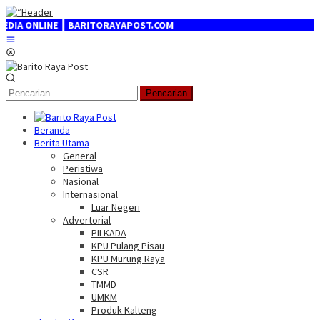
Loncat
ke
A ONLINE ┃ BARITORAYAPOST.COM
konten
Menu
Mobile
Pencarian
Beranda
Berita Utama
General
Peristiwa
Nasional
Internasional
Luar Negeri
Advertorial
PILKADA
KPU Pulang Pisau
KPU Murung Raya
CSR
TMMD
UMKM
Produk Kalteng