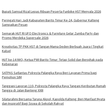
Bupati Samsul Rizal Lepas Ribuan Peserta Funbike HST Menyala 2026
Peringati Hari Jadi Kabupaten Barito Timur Ke-24, Gubernur Kalteng
Sampaikan Pesan
Semarak HUT RI UFO Electronics & Furniture Gelar Zumba Party dan
Promo Merdeka Supersale 2026
Kreativitas TP PKK HST di Tangan Mama Deden Berbuah Juara I Tingkat
Kalsel
HUT ke-14 IWO, Ketua PWI Barito Timur: Tetap Solid dan Berpihak pada
Kebenaran
SATPAS Satlantas Polresta Palangka Raya Beri Layanan Prima bagi
Pemohon SIM
Tanggapi Laporan 110, Polresta Palangka Raya Tangani Keributan Rumah
Tangga di Jalan Banteng XXIII
Silaturahmi Bersama Taruna Akpol, Kapolda Kalteng: Beri Manfaat Nyata
dan Inspiratif Bagi Siswa di Sekolah Rakyat