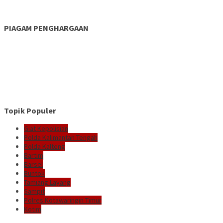
PIAGAM PENGHARGAAN
Topik Populer
Giat Kepolisian
Polda Kalimantan Tengah
Polda Kalteng
Bartim
Barsel
Buntok
Tamiang Layang
Sampit
Polres Kotawaringin Timur
Kotim