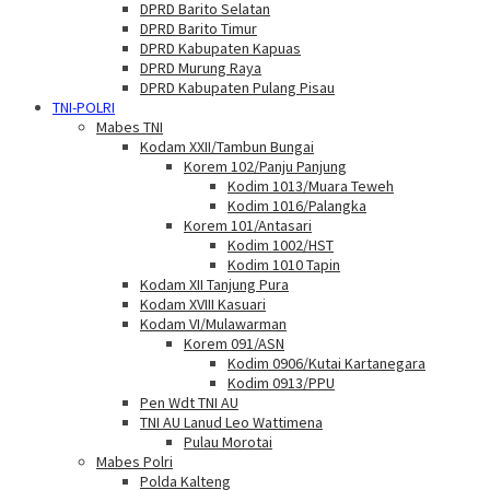
DPRD Barito Selatan
DPRD Barito Timur
DPRD Kabupaten Kapuas
DPRD Murung Raya
DPRD Kabupaten Pulang Pisau
TNI-POLRI
Mabes TNI
Kodam XXII/Tambun Bungai
Korem 102/Panju Panjung
Kodim 1013/Muara Teweh
Kodim 1016/Palangka
Korem 101/Antasari
Kodim 1002/HST
Kodim 1010 Tapin
Kodam XII Tanjung Pura
Kodam XVIII Kasuari
Kodam VI/Mulawarman
Korem 091/ASN
Kodim 0906/Kutai Kartanegara
Kodim 0913/PPU
Pen Wdt TNI AU
TNI AU Lanud Leo Wattimena
Pulau Morotai
Mabes Polri
Polda Kalteng