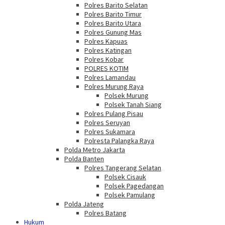
Polres Barito Selatan
Polres Barito Timur
Polres Barito Utara
Polres Gunung Mas
Polres Kapuas
Polres Katingan
Polres Kobar
POLRES KOTIM
Polres Lamandau
Polres Murung Raya
Polsek Murung
Polsek Tanah Siang
Polres Pulang Pisau
Polres Seruyan
Polres Sukamara
Polresta Palangka Raya
Polda Metro Jakarta
Polda Banten
Polres Tangerang Selatan
Polsek Cisauk
Polsek Pagedangan
Polsek Pamulang
Polda Jateng
Polres Batang
Hukum