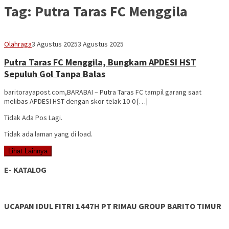
Tag:
Putra Taras FC Menggila
Vananta
Olahraga
3 Agustus 2025
3 Agustus 2025
3264
Putra Taras FC Menggila, Bungkam APDESI HST
Sepuluh Gol Tanpa Balas
baritorayapost.com,BARABAI – Putra Taras FC tampil garang saat
melibas APDESI HST dengan skor telak 10-0 […]
Tidak Ada Pos Lagi.
Tidak ada laman yang di load.
Lihat Lainnya
E- KATALOG
UCAPAN IDUL FITRI 1447H PT RIMAU GROUP BARITO TIMUR