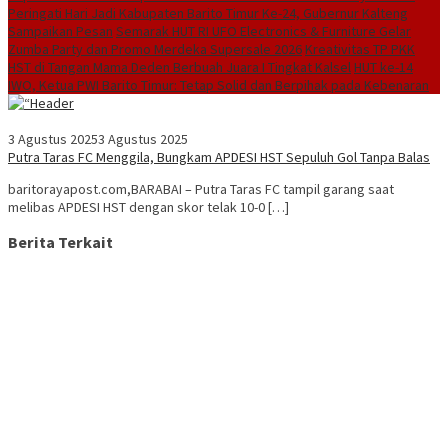
Peringati Hari Jadi Kabupaten Barito Timur Ke-24, Gubernur Kalteng
Sampaikan Pesan
Semarak HUT RI UFO Electronics & Furniture Gelar
Zumba Party dan Promo Merdeka Supersale 2026
Kreativitas TP PKK
HST di Tangan Mama Deden Berbuah Juara I Tingkat Kalsel
HUT ke-14
IWO, Ketua PWI Barito Timur: Tetap Solid dan Berpihak pada Kebenaran
3 Agustus 2025
3 Agustus 2025
Putra Taras FC Menggila, Bungkam APDESI HST Sepuluh Gol Tanpa Balas
baritorayapost.com,BARABAI – Putra Taras FC tampil garang saat
melibas APDESI HST dengan skor telak 10-0 […]
Berita Terkait