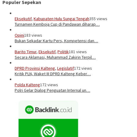
Populer Sepekan
Eksekutif
,
Kabupaten Hulu Sungai Tengah
355 views
Turnamen Kemboja Cup di Pandawan diharap…
Opini
183 views
Bukan Sekadar Kartu Pers, Kompetensi dan…
Barito Timur
,
Eksekutif
,
Politik
181 views
Secara Aklamasi, Muhammad Zakirin Terpil…
DPRD Provinsi Kalteng
,
Legislatif
172 views
Kritik PLN, Waket III DPRD Kalteng Keber…
Polda Kalteng
172 views
Polri Gelar Dialog Penguatan Internal un…