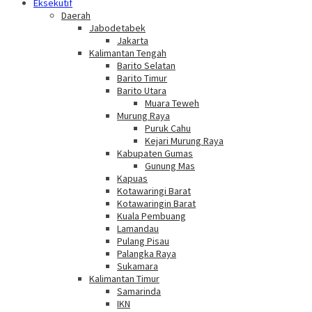
Eksekutif
Daerah
Jabodetabek
Jakarta
Kalimantan Tengah
Barito Selatan
Barito Timur
Barito Utara
Muara Teweh
Murung Raya
Puruk Cahu
Kejari Murung Raya
Kabupaten Gumas
Gunung Mas
Kapuas
Kotawaringi Barat
Kotawaringin Barat
Kuala Pembuang
Lamandau
Pulang Pisau
Palangka Raya
Sukamara
Kalimantan Timur
Samarinda
IKN