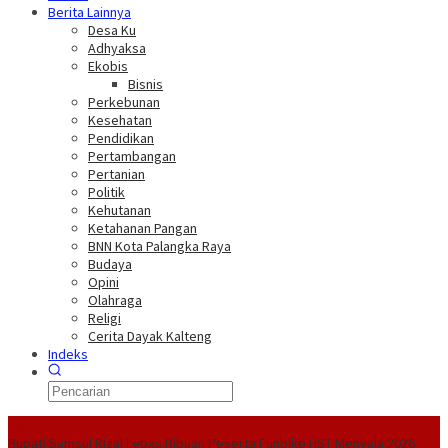
Berita Lainnya
Desa Ku
Adhyaksa
Ekobis
Bisnis
Perkebunan
Kesehatan
Pendidikan
Pertambangan
Pertanian
Politik
Kehutanan
Ketahanan Pangan
BNN Kota Palangka Raya
Budaya
Opini
Olahraga
Religi
Cerita Dayak Kalteng
Indeks
Headline
Bupati Samsul Rizal Lepas Ribuan Peserta Funbike HST Menyala 2026