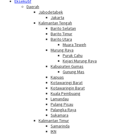
Eksekutif
Daerah
Jabodetabek
Jakarta
Kalimantan Tengah
Barito Selatan
Barito Timur
Barito Utara
Muara Teweh
Murung Raya
Puruk Cahu
Kejari Murung Raya
Kabupaten Gumas
Gunung Mas
Kapuas
Kotawaringi Barat
Kotawaringin Barat
Kuala Pembuang
Lamandau
Pulang Pisau
Palangka Raya
Sukamara
Kalimantan Timur
Samarinda
IKN