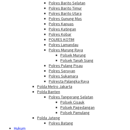
Polres Barito Selatan
Polres Barito Timur
Polres Barito Utara
Polres Gunung Mas
Polres Kapuas
Polres Katingan
Polres Kobar
POLRES KOTIM
Polres Lamandau
Polres Murung Raya
Polsek Murung
Polsek Tanah Siang
Polres Pulang Pisau
Polres Seruyan
Polres Sukamara
Polresta Palangka Raya
Polda Metro Jakarta
Polda Banten
Polres Tangerang Selatan
Polsek Cisauk
Polsek Pagedangan
Polsek Pamulang
Polda Jateng
Polres Batang
Hukum