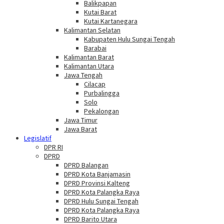
Balikpapan
Kutai Barat
Kutai Kartanegara
Kalimantan Selatan
Kabupaten Hulu Sungai Tengah
Barabai
Kalimantan Barat
Kalimantan Utara
Jawa Tengah
Cilacap
Purbalingga
Solo
Pekalongan
Jawa Timur
Jawa Barat
Legislatif
DPR RI
DPRD
DPRD Balangan
DPRD Kota Banjamasin
DPRD Provinsi Kalteng
DPRD Kota Palangka Raya
DPRD Hulu Sungai Tengah
DPRD Kota Palangka Raya
DPRD Barito Utara