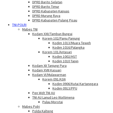
DPRD Barito Selatan
DPRD Barito Timur
DPRD Kabupaten Kapuas
DPRD Murung Raya
DPRD Kabupaten Pulang Pisau
TNI-POLRI
Mabes TNI
Kodam XXII/Tambun Bungai
Korem 102/Panju Panjung
Kodim 1013/Muara Teweh
Kodim 1016/Palangka
Korem 101/Antasari
Kodim 1002/HST
Kodim 1010 Tapin
Kodam XII Tanjung Pura
Kodam XVIII Kasuari
Kodam VI/Mulawarman
Korem 091/ASN
Kodim 0906/Kutai Kartanegara
Kodim 0913/PPU
Pen Wdt TNI AU
TNI AU Lanud Leo Wattimena
Pulau Morotai
Mabes Polri
Polda Kalteng