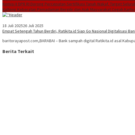
Komisi II DPR RI Dorong Percepatan Sertifikasi Tanah Wakaf, Target Selu
Kalteng Keberatan Pemadaman Bergilir dan Ajak Masyarakat Cegah Karhu
18 Juli 2025
26 Juli 2025
Empat Setengah Tahun Berdiri, Ratikita.id Siap Go Nasional Digitalisasi B
baritorayapost.com,BARABAI – Bank sampah digital Ratikita.id asal Kabupa
Berita Terkait