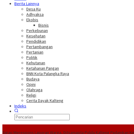
Berita Lainnya
Desa Ku
Adhyaksa
Ekobis
Bisnis
Perkebunan
Kesehatan
Pendidikan
Pertambangan
Pertanian
Politik
Kehutanan
Ketahanan Pangan
BNN Kota Palangka Raya
Budaya
Opini
Olahraga
Religi
Cerita Dayak Kalteng
Indeks
Headline
Sigap Merespons Laporan Warga, Ditsamapta Polda Kalteng Padamkan K