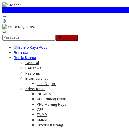
Loncat
ke
konten
Menu
Mobile
Pencarian
Beranda
Berita Utama
General
Peristiwa
Nasional
Internasional
Luar Negeri
Advertorial
PILKADA
KPU Pulang Pisau
KPU Murung Raya
CSR
TMMD
UMKM
Produk Kalteng