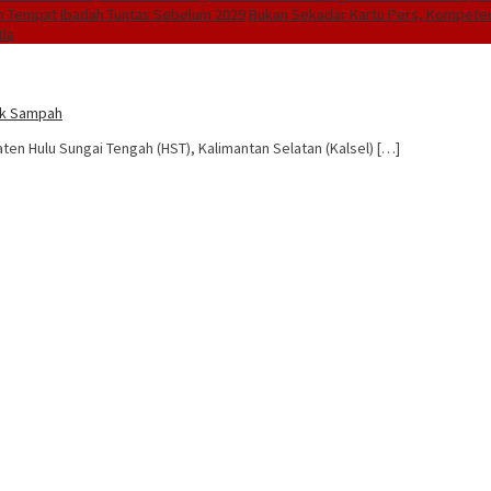
ruh Tempat Ibadah Tuntas Sebelum 2029
Bukan Sekadar Kartu Pers, Kompeten
tla
ank Sampah
ten Hulu Sungai Tengah (HST), Kalimantan Selatan (Kalsel) […]