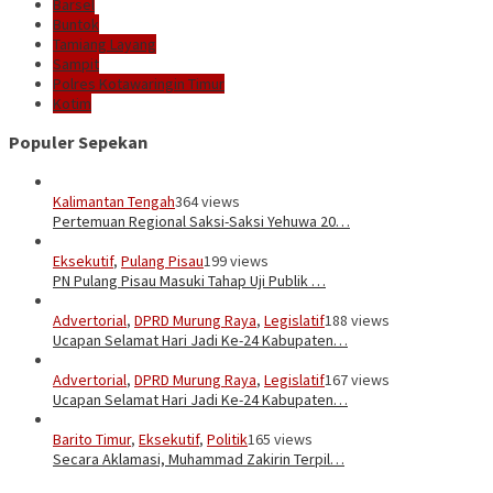
Barsel
Buntok
Tamiang Layang
Sampit
Polres Kotawaringin Timur
Kotim
Populer Sepekan
Kalimantan Tengah
364 views
Pertemuan Regional Saksi-Saksi Yehuwa 20…
Eksekutif
,
Pulang Pisau
199 views
PN Pulang Pisau Masuki Tahap Uji Publik …
Advertorial
,
DPRD Murung Raya
,
Legislatif
188 views
Ucapan Selamat Hari Jadi Ke-24 Kabupaten…
Advertorial
,
DPRD Murung Raya
,
Legislatif
167 views
Ucapan Selamat Hari Jadi Ke-24 Kabupaten…
Barito Timur
,
Eksekutif
,
Politik
165 views
Secara Aklamasi, Muhammad Zakirin Terpil…