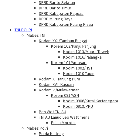
DPRD Barito Selatan
DPRD Barito Timur
DPRD Kabupaten Kapuas
DPRD Murung Raya
DPRD Kabupaten Pulang Pisau
TNI-POLRI
Mabes TNI
Kodam XXII/Tambun Bungai
Korem 102/Panju Panjung
Kodim 1013/Muara Teweh
Kodim 1016/Palangka
Korem 101/Antasari
Kodim 1002/HST
Kodim 1010 Tapin
Kodam XII Tanjung Pura
Kodam XVIII Kasuari
Kodam VI/Mulawarman
Korem 091/ASN
Kodim 0906/Kutai Kartanegara
Kodim 0913/PPU
Pen Wdt TNI AU
TNI AU Lanud Leo Wattimena
Pulau Morotai
Mabes Polri
Polda Kalteng