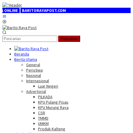
Loncat
ke
LINE ┃ BARITORAYAPOST.COM
konten
Menu
Mobile
Pencarian
Beranda
Berita Utama
General
Peristiwa
Nasional
Internasional
Luar Negeri
Advertorial
PILKADA
KPU Pulang Pisau
KPU Murung Raya
CSR
TMMD
UMKM
Produk Kalteng