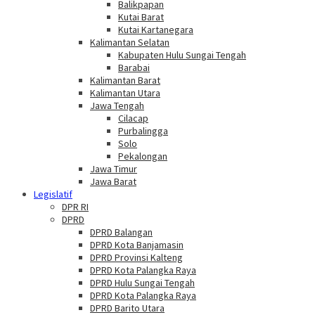
Balikpapan
Kutai Barat
Kutai Kartanegara
Kalimantan Selatan
Kabupaten Hulu Sungai Tengah
Barabai
Kalimantan Barat
Kalimantan Utara
Jawa Tengah
Cilacap
Purbalingga
Solo
Pekalongan
Jawa Timur
Jawa Barat
Legislatif
DPR RI
DPRD
DPRD Balangan
DPRD Kota Banjamasin
DPRD Provinsi Kalteng
DPRD Kota Palangka Raya
DPRD Hulu Sungai Tengah
DPRD Kota Palangka Raya
DPRD Barito Utara