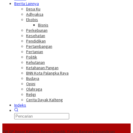
Berita Lainnya
Desa Ku
Adhyaksa
Ekobis
Bisnis
Perkebunan
Kesehatan
Pendidikan
Pertambangan
Pertanian
Politik
Kehutanan
Ketahanan Pangan
BNN Kota Palangka Raya
Budaya
Opini
Olahraga
Religi
Cerita Dayak Kalteng
Indeks
Headline
PW GP Ansor Kalteng Resmi Dilantik, Fokus Bangun Kemandirian