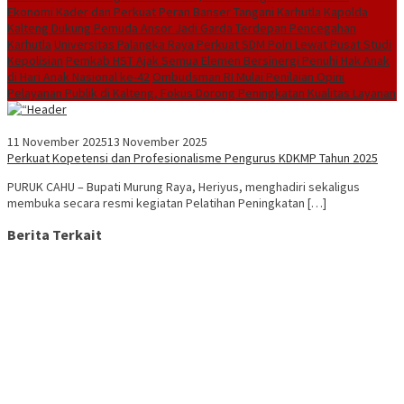
Ekonomi Kader dan Perkuat Peran Banser Tangani Karhutla
Kapolda
Kalteng Dukung Pemuda Ansor Jadi Garda Terdepan Pencegahan
Karhutla
Universitas Palangka Raya Perkuat SDM Polri Lewat Pusat Studi
Kepolisian
Pemkab HST Ajak Semua Elemen Bersinergi Penuhi Hak Anak
di Hari Anak Nasional ke-42
Ombudsman RI Mulai Penilaian Opini
Pelayanan Publik di Kalteng, Fokus Dorong Peningkatan Kualitas Layanan
11 November 2025
13 November 2025
Perkuat Kopetensi dan Profesionalisme Pengurus KDKMP Tahun 2025
PURUK CAHU – Bupati Murung Raya, Heriyus, menghadiri sekaligus
membuka secara resmi kegiatan Pelatihan Peningkatan […]
Berita Terkait