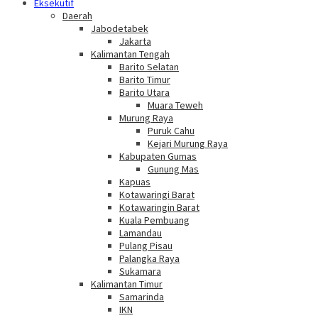
Eksekutif
Daerah
Jabodetabek
Jakarta
Kalimantan Tengah
Barito Selatan
Barito Timur
Barito Utara
Muara Teweh
Murung Raya
Puruk Cahu
Kejari Murung Raya
Kabupaten Gumas
Gunung Mas
Kapuas
Kotawaringi Barat
Kotawaringin Barat
Kuala Pembuang
Lamandau
Pulang Pisau
Palangka Raya
Sukamara
Kalimantan Timur
Samarinda
IKN