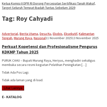
Ketua Komisi II DPR RI Dorong Percepatan Sertifikasi Tanah Wakaf,
Target Seluruh Tempat Ibadah Tuntas Sebelum 2029
Tag:
Roy Cahyadi
Advertorial
,
Berita Utama
,
Desa Ku
,
Ekobis
,
Eksekutif
,
Kalimantan
Sekber
Tengah
,
Murung Raya
,
Nasional
11 November 2025
13 November 2025
Aseng
Perkuat Kopetensi dan Profesionalisme Pengurus
KDKMP Tahun 2025
PURUK CAHU – Bupati Murung Raya, Heriyus, menghadiri sekaligus
membuka secara resmi kegiatan Pelatihan Peningkatan […]
Tidak Ada Pos Lagi.
Tidak ada laman yang di load.
Lihat Lainnya
E- KATALOG