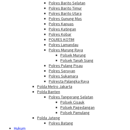
Polres Barito Selatan
Polres Barito Timur
Polres Barito Utara
Polres Gunung Mas
Polres Kapuas
Polres Katingan
Polres Kobar
POLRES KOTIM
Polres Lamandau
Polres Murung Raya
Polsek Murung
Polsek Tanah Siang
Polres Pulang Pisau
Polres Seruyan
Polres Sukamara
Polresta Palangka Raya
Polda Metro Jakarta
Polda Banten
Polres Tangerang Selatan
Polsek Cisauk
Polsek Pagedangan
Polsek Pamulang
Polda Jateng
Polres Batang
Hukum