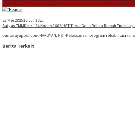
Solid dan Berpihak pada Kebenaran
SATPAS Satlantas Polresta Palangka 
28 Mei 2025
26 Juli 2025
Satgas TMMD ke-124 Kodim 1002/HST Terus Gesa Rehab Rumah Tidak Laya
baritorayapost.com,HARUYAN, HST-Pelaksanaan program rehabilitasi rumah t
Berita Terkait