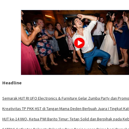
Headline
Semarak HUT RI UFO Electronics & Furniture Gelar Zumba Party dan Prom
Kreativitas TP PKK HST di Tangan Mama Deden Berbuah Juara I Tingkat Kal
HUT ke-14 IWO, Ketua PWI Barito Timur: Tetap Solid dan Berpihak pada Ke