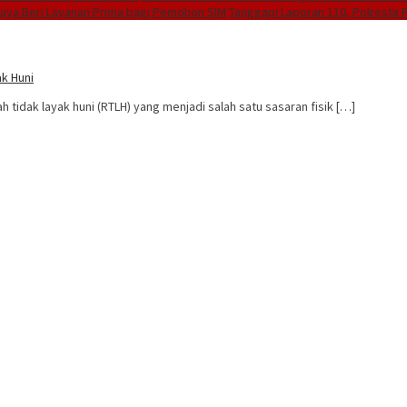
Raya Beri Layanan Prima bagi Pemohon SIM
Tanggapi Laporan 110, Polresta P
k Huni
idak layak huni (RTLH) yang menjadi salah satu sasaran fisik […]