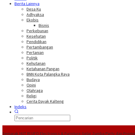
Berita Lainnya
Desa Ku
Adhyaksa
Ekobis
Bisnis
Perkebunan
Kesehatan
Pendidikan
Pertambangan
Pertanian
Politik
Kehutanan
Ketahanan Pangan
BNN Kota Palangka Raya
Budaya
Opini
Olahraga
Religi
Cerita Dayak Kalteng
Indeks
Headline
Semarak HUT RI UFO Electronics & Furniture Gelar Zumba Party dan Prom