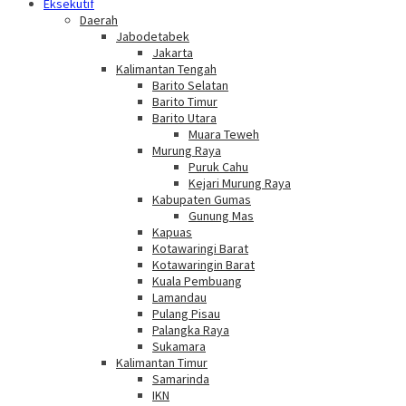
Eksekutif
Daerah
Jabodetabek
Jakarta
Kalimantan Tengah
Barito Selatan
Barito Timur
Barito Utara
Muara Teweh
Murung Raya
Puruk Cahu
Kejari Murung Raya
Kabupaten Gumas
Gunung Mas
Kapuas
Kotawaringi Barat
Kotawaringin Barat
Kuala Pembuang
Lamandau
Pulang Pisau
Palangka Raya
Sukamara
Kalimantan Timur
Samarinda
IKN