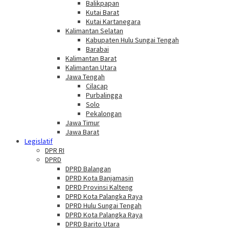
Balikpapan
Kutai Barat
Kutai Kartanegara
Kalimantan Selatan
Kabupaten Hulu Sungai Tengah
Barabai
Kalimantan Barat
Kalimantan Utara
Jawa Tengah
Cilacap
Purbalingga
Solo
Pekalongan
Jawa Timur
Jawa Barat
Legislatif
DPR RI
DPRD
DPRD Balangan
DPRD Kota Banjamasin
DPRD Provinsi Kalteng
DPRD Kota Palangka Raya
DPRD Hulu Sungai Tengah
DPRD Kota Palangka Raya
DPRD Barito Utara