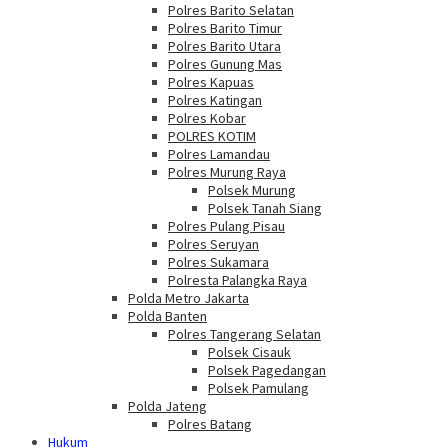
Polres Barito Selatan
Polres Barito Timur
Polres Barito Utara
Polres Gunung Mas
Polres Kapuas
Polres Katingan
Polres Kobar
POLRES KOTIM
Polres Lamandau
Polres Murung Raya
Polsek Murung
Polsek Tanah Siang
Polres Pulang Pisau
Polres Seruyan
Polres Sukamara
Polresta Palangka Raya
Polda Metro Jakarta
Polda Banten
Polres Tangerang Selatan
Polsek Cisauk
Polsek Pagedangan
Polsek Pamulang
Polda Jateng
Polres Batang
Hukum