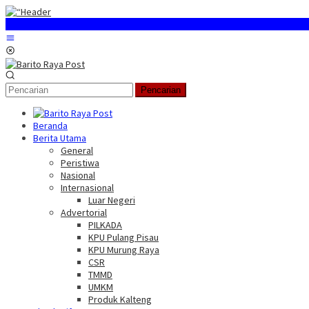
Loncat
ke
konten
Menu
Mobile
Pencarian
Beranda
Berita Utama
General
Peristiwa
Nasional
Internasional
Luar Negeri
Advertorial
PILKADA
KPU Pulang Pisau
KPU Murung Raya
CSR
TMMD
UMKM
Produk Kalteng