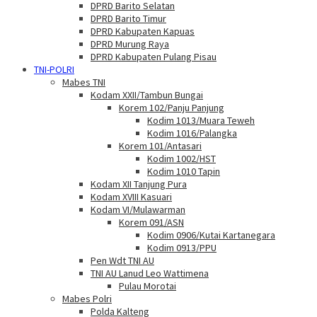
DPRD Barito Selatan
DPRD Barito Timur
DPRD Kabupaten Kapuas
DPRD Murung Raya
DPRD Kabupaten Pulang Pisau
TNI-POLRI
Mabes TNI
Kodam XXII/Tambun Bungai
Korem 102/Panju Panjung
Kodim 1013/Muara Teweh
Kodim 1016/Palangka
Korem 101/Antasari
Kodim 1002/HST
Kodim 1010 Tapin
Kodam XII Tanjung Pura
Kodam XVIII Kasuari
Kodam VI/Mulawarman
Korem 091/ASN
Kodim 0906/Kutai Kartanegara
Kodim 0913/PPU
Pen Wdt TNI AU
TNI AU Lanud Leo Wattimena
Pulau Morotai
Mabes Polri
Polda Kalteng