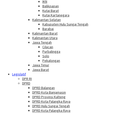
IKN
Balikpapan
Kutai Barat
Kutai Kartanegara
Kalimantan Selatan
Kabupaten Hulu Sungai Tengah
Barabai
Kalimantan Barat
Kalimantan Utara
Jawa Tengah
Cilacap
Purbalingga
Solo
Pekalongan
Jawa Timur
Jawa Barat
Legislatif
DPR RI
DPRD
DPRD Balangan
DPRD Kota Banjamasin
DPRD Provinsi Kalteng
DPRD Kota Palangka Raya
DPRD Hulu Sungai Tengah
DPRD Kota Palangka Raya