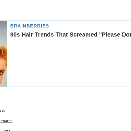
sel
benaran