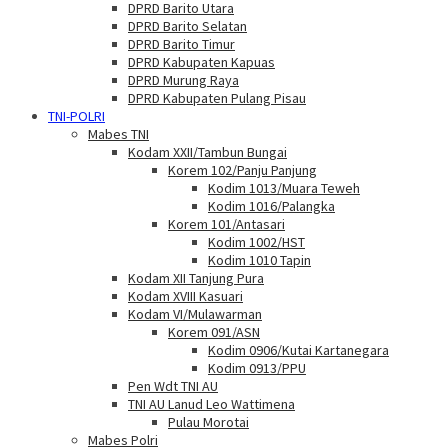
DPRD Barito Utara
DPRD Barito Selatan
DPRD Barito Timur
DPRD Kabupaten Kapuas
DPRD Murung Raya
DPRD Kabupaten Pulang Pisau
TNI-POLRI
Mabes TNI
Kodam XXII/Tambun Bungai
Korem 102/Panju Panjung
Kodim 1013/Muara Teweh
Kodim 1016/Palangka
Korem 101/Antasari
Kodim 1002/HST
Kodim 1010 Tapin
Kodam XII Tanjung Pura
Kodam XVIII Kasuari
Kodam VI/Mulawarman
Korem 091/ASN
Kodim 0906/Kutai Kartanegara
Kodim 0913/PPU
Pen Wdt TNI AU
TNI AU Lanud Leo Wattimena
Pulau Morotai
Mabes Polri