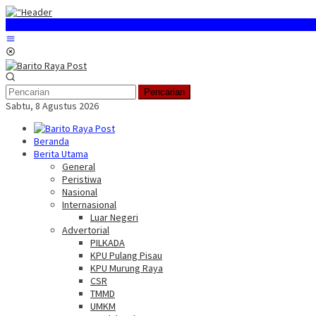
Loncat
ke
konten
Menu
Mobile
Pencarian
Sabtu, 8 Agustus 2026
Beranda
Berita Utama
General
Peristiwa
Nasional
Internasional
Luar Negeri
Advertorial
PILKADA
KPU Pulang Pisau
KPU Murung Raya
CSR
TMMD
UMKM