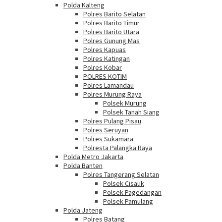
Polda Kalteng
Polres Barito Selatan
Polres Barito Timur
Polres Barito Utara
Polres Gunung Mas
Polres Kapuas
Polres Katingan
Polres Kobar
POLRES KOTIM
Polres Lamandau
Polres Murung Raya
Polsek Murung
Polsek Tanah Siang
Polres Pulang Pisau
Polres Seruyan
Polres Sukamara
Polresta Palangka Raya
Polda Metro Jakarta
Polda Banten
Polres Tangerang Selatan
Polsek Cisauk
Polsek Pagedangan
Polsek Pamulang
Polda Jateng
Polres Batang