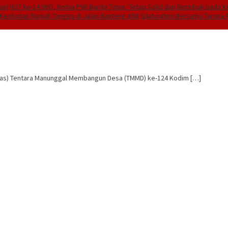
sel
HUT ke-14 IWO, Ketua PWI Barito Timur: Tetap Solid dan Berpihak pada 
Keributan Rumah Tangga di Jalan Banteng XXIII
Silaturahmi Bersama Taruna A
gas) Tentara Manunggal Membangun Desa (TMMD) ke-124 Kodim […]