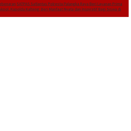
Kebenaran
SATPAS Satlantas Polresta Palangka Raya Beri Layanan Prima
kpol, Kapolda Kalteng: Beri Manfaat Nyata dan Inspiratif Bagi Siswa di