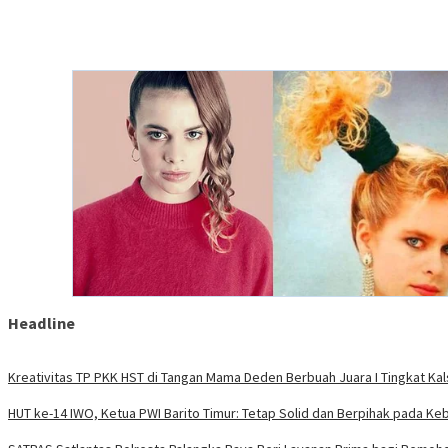
Headline
Kreativitas TP PKK HST di Tangan Mama Deden Berbuah Juara I Tingkat Kal
HUT ke-14 IWO, Ketua PWI Barito Timur: Tetap Solid dan Berpihak pada Ke