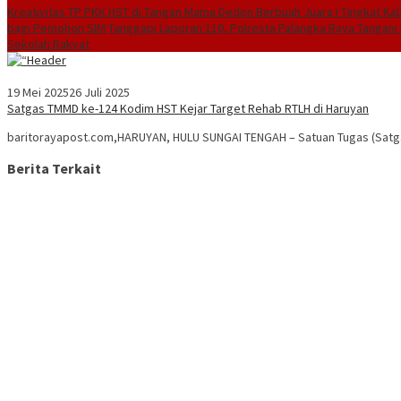
Kreativitas TP PKK HST di Tangan Mama Deden Berbuah Juara I Tingkat Kal
bagi Pemohon SIM
Tanggapi Laporan 110, Polresta Palangka Raya Tangani 
Sekolah Rakyat
19 Mei 2025
26 Juli 2025
Satgas TMMD ke-124 Kodim HST Kejar Target Rehab RTLH di Haruyan
baritorayapost.com,HARUYAN, HULU SUNGAI TENGAH – Satuan Tugas (Sat
Berita Terkait