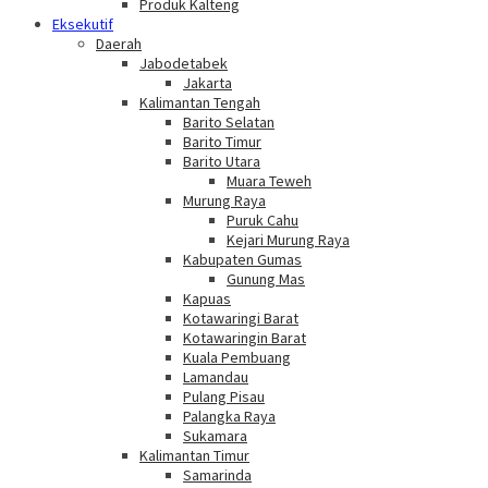
Produk Kalteng
Eksekutif
Daerah
Jabodetabek
Jakarta
Kalimantan Tengah
Barito Selatan
Barito Timur
Barito Utara
Muara Teweh
Murung Raya
Puruk Cahu
Kejari Murung Raya
Kabupaten Gumas
Gunung Mas
Kapuas
Kotawaringi Barat
Kotawaringin Barat
Kuala Pembuang
Lamandau
Pulang Pisau
Palangka Raya
Sukamara
Kalimantan Timur
Samarinda