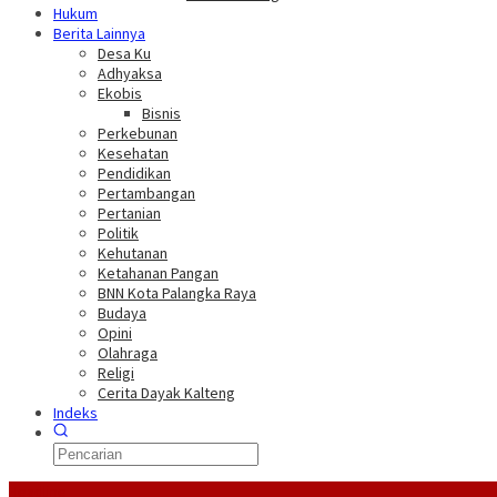
Hukum
Berita Lainnya
Desa Ku
Adhyaksa
Ekobis
Bisnis
Perkebunan
Kesehatan
Pendidikan
Pertambangan
Pertanian
Politik
Kehutanan
Ketahanan Pangan
BNN Kota Palangka Raya
Budaya
Opini
Olahraga
Religi
Cerita Dayak Kalteng
Indeks
Headline