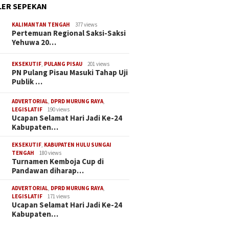
ER SEPEKAN
KALIMANTAN TENGAH
377 views
Pertemuan Regional Saksi-Saksi
Yehuwa 20…
EKSEKUTIF
,
PULANG PISAU
201 views
PN Pulang Pisau Masuki Tahap Uji
Publik …
ADVERTORIAL
,
DPRD MURUNG RAYA
,
LEGISLATIF
190 views
Ucapan Selamat Hari Jadi Ke-24
Kabupaten…
EKSEKUTIF
,
KABUPATEN HULU SUNGAI
TENGAH
180 views
Turnamen Kemboja Cup di
Pandawan diharap…
ADVERTORIAL
,
DPRD MURUNG RAYA
,
LEGISLATIF
171 views
Ucapan Selamat Hari Jadi Ke-24
Kabupaten…