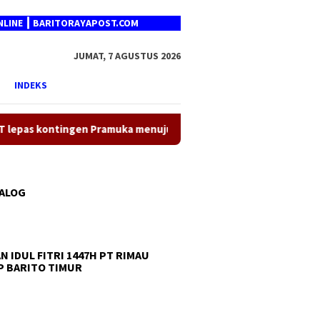
┃ BARITORAYAPOST.COM
JUMAT, 7 AGUSTUS 2026
INDEKS
ingen Pramuka menuju Jambore Nasional XII 2026
Gubernu
TALOG
N IDUL FITRI 1447H PT RIMAU
 BARITO TIMUR