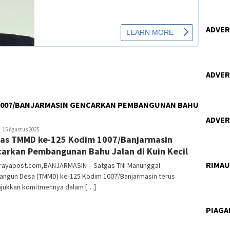
ADVERT
ADVERT
 1007/BANJARMASIN GENCARKAN PEMBANGUNAN BAHU
ADVERT
ananta
15 Agustus 2025
as TMMD ke-125 Kodim 1007/Banjarmasin
264
arkan Pembangunan Bahu Jalan di Kuin Kecil
RIMA
orayapost.com,BANJARMASIN – Satgas TNI Manunggal
ngun Desa (TMMD) ke-125 Kodim 1007/Banjarmasin terus
jukkan komitmennya dalam […]
PIAG