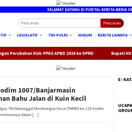
SELAMAT DATANG DI PORTAL BERITA MEDIA ONLINE 
Pencarian
TIF
LEGISLATIF
TNI-POLRI
HUKUM
BERITA LAINNYA
han KUA-PPAS APBD 2026 ke DPRD
Bupati HST lepas kont
E- KA
Kodim 1007/Banjarmasin
n Bahu Jalan di Kuin Kecil
UCAPA
tgas TNI Manunggal Membangun Desa (TMMD) ke-125 Kodim
GROUP
omitmennya dalam […]