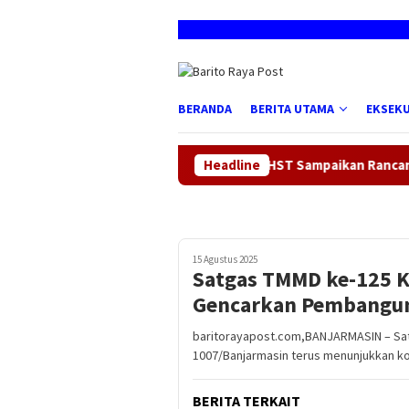
Loncat
ke
konten
BERANDA
BERITA UTAMA
EKSEKU
Bupati HST Sampaikan Rancangan Peruba
Headline
15 Agustus 2025
Satgas TMMD ke-125 
Gencarkan Pembanguna
baritorayapost.com,BANJARMASIN – Sa
1007/Banjarmasin terus menunjukkan k
BERITA TERKAIT