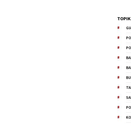
TOPIK
GI
PO
PO
BA
BA
B
TA
SA
PO
KO