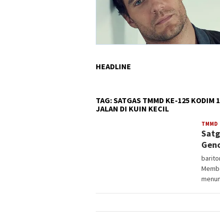
HEADLINE
TAG:
SATGAS TMMD KE-125 KODIM
JALAN DI KUIN KECIL
V
TMMD
Satg
3
Genc
barit
Memba
menun