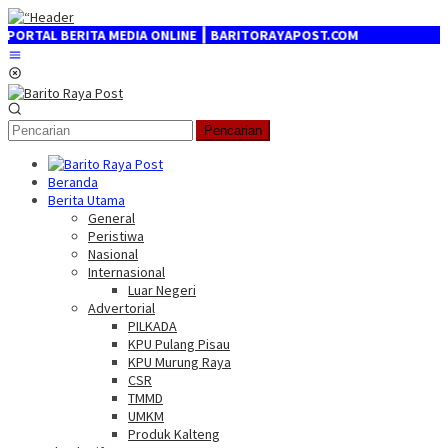
Loncat
ke
TAL BERITA MEDIA ONLINE ┃ BARITORAYAPOST.COM
konten
Menu
Mobile
Pencarian
Beranda
Berita Utama
General
Peristiwa
Nasional
Internasional
Luar Negeri
Advertorial
PILKADA
KPU Pulang Pisau
KPU Murung Raya
CSR
TMMD
UMKM
Produk Kalteng