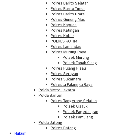
Polres Barito Selatan
Polres Barito Timur
Polres Barito Utara
Polres Gunung Mas
Polres Kapuas
Polres Katingan
Polres Kobar
POLRES KOTIM
Polres Lamandau
Polres Murung Raya
Polsek Murung
Polsek Tanah Siang
Polres Pulang Pisau
Polres Seruyan
Polres Sukamara
Polresta Palangka Raya
Polda Metro Jakarta
Polda Banten
Polres Tangerang Selatan
Polsek Cisauk
Polsek Pagedangan
Polsek Pamulang
Polda Jateng
Polres Batang
Hukum