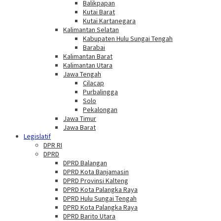
Balikpapan
Kutai Barat
Kutai Kartanegara
Kalimantan Selatan
Kabupaten Hulu Sungai Tengah
Barabai
Kalimantan Barat
Kalimantan Utara
Jawa Tengah
Cilacap
Purbalingga
Solo
Pekalongan
Jawa Timur
Jawa Barat
Legislatif
DPR RI
DPRD
DPRD Balangan
DPRD Kota Banjamasin
DPRD Provinsi Kalteng
DPRD Kota Palangka Raya
DPRD Hulu Sungai Tengah
DPRD Kota Palangka Raya
DPRD Barito Utara