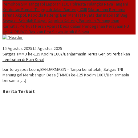
Pemohon SIM
Tanggapi Laporan 110, Polresta Palangka Raya Tangani
Keributan Rumah Tangga di Jalan Banteng XXIII
Silaturahmi Bersama
Taruna Akpol, Kapolda Kalteng: Beri Manfaat Nyata dan Inspiratif Bagi
Siswa di Sekolah Rakyat
Kapolda Kalteng Paparkan Penanganan
Karhutla, Perkuat Peran Aparat Desa dalam Pencegahan
Perayaan HUT
ke 14, PP IWO Bagikan Bea Siswa Untuk 8 Siswa
15 Agustus 2025
15 Agustus 2025
Satgas TMMD ke-125 Kodim 1007/Banjarmasin Terus Genjot Perbaikan
Jembatan di Kuin Kecil
baritorayapost.com,BANJARMASIN – Tanpa kenal lelah, Satgas TNI
Manunggal Membangun Desa (TMMD) ke-125 Kodim 1007/Banjarmasin
bersama […]
Berita Terkait