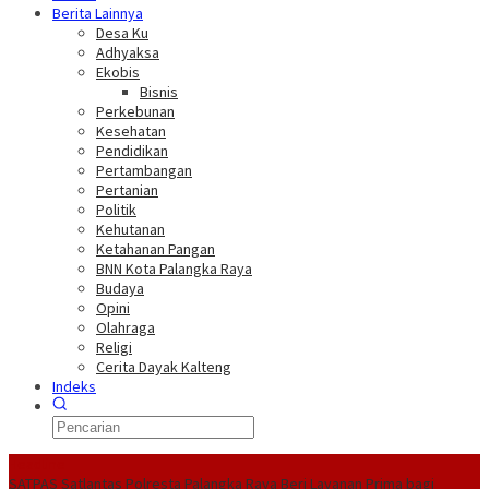
Berita Lainnya
Desa Ku
Adhyaksa
Ekobis
Bisnis
Perkebunan
Kesehatan
Pendidikan
Pertambangan
Pertanian
Politik
Kehutanan
Ketahanan Pangan
BNN Kota Palangka Raya
Budaya
Opini
Olahraga
Religi
Cerita Dayak Kalteng
Indeks
Headline
SATPAS Satlantas Polresta Palangka Raya Beri Layanan Prima bagi