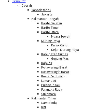
Eksekutif
Daerah
Jabodetabek
Jakarta
Kalimantan Tengah
Barito Selatan
Barito Timur
Barito Utara
Muara Teweh
Murung Raya
Puruk Cahu
Kejari Murung Raya
Kabupaten Gumas
Gunung Mas
Kapuas
Kotawaringi Barat
Kotawaringin Barat
Kuala Pembuang
Lamandau
Pulang Pisau
Palangka Raya
Sukamara
Kalimantan Timur
Samarinda
IKN