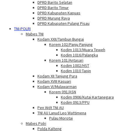
DPRD Barito Selatan
DPRD Barito Timur
DPRD Kabupaten Kapuas
DPRD Murung Raya
DPRD Kabupaten Pulang Pisau
TNI-POLRI
Mabes TNI
Kodam XXII/Tambun Bungai
Korem 102/Panju Panjung
Kodim 1013/Muara Teweh
Kodim 1016/Palangka
Korem 101/Antasari
Kodim 1002/HST
Kodim 1010 Tapin
Kodam XII Tanjung Pura
Kodam XVIII Kasuari
Kodam VI/Mulawarman
Korem 091/ASN
Kodim 0906/Kutai Kartanegara
Kodim 0913/PPU
Pen Wdt TNI AU
TNI AU Lanud Leo Wattimena
Pulau Morotai
Mabes Polri
Polda Kalteng