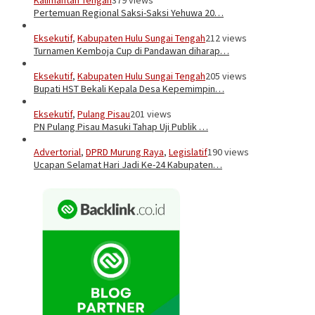
Pertemuan Regional Saksi-Saksi Yehuwa 20…
Eksekutif
,
Kabupaten Hulu Sungai Tengah
212 views
Turnamen Kemboja Cup di Pandawan diharap…
Eksekutif
,
Kabupaten Hulu Sungai Tengah
205 views
Bupati HST Bekali Kepala Desa Kepemimpin…
Eksekutif
,
Pulang Pisau
201 views
PN Pulang Pisau Masuki Tahap Uji Publik …
Advertorial
,
DPRD Murung Raya
,
Legislatif
190 views
Ucapan Selamat Hari Jadi Ke-24 Kabupaten…