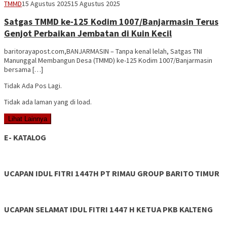
Vananta
TMMD
15 Agustus 2025
15 Agustus 2025
3264
Satgas TMMD ke-125 Kodim 1007/Banjarmasin Terus
Genjot Perbaikan Jembatan di Kuin Kecil
baritorayapost.com,BANJARMASIN – Tanpa kenal lelah, Satgas TNI
Manunggal Membangun Desa (TMMD) ke-125 Kodim 1007/Banjarmasin
bersama […]
Tidak Ada Pos Lagi.
Tidak ada laman yang di load.
Lihat Lainnya
E- KATALOG
UCAPAN IDUL FITRI 1447H PT RIMAU GROUP BARITO TIMUR
UCAPAN SELAMAT IDUL FITRI 1447 H KETUA PKB KALTENG