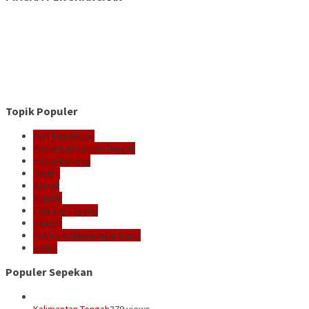
Topik Populer
Giat Kepolisian
Polda Kalimantan Tengah
Polda Kalteng
Bartim
Barsel
Buntok
Tamiang Layang
Sampit
Polres Kotawaringin Timur
Kotim
Populer Sepekan
Kalimantan Tengah
379 views