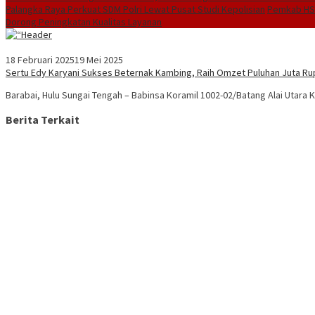
Palangka Raya Perkuat SDM Polri Lewat Pusat Studi Kepolisian
Pemkab HST
Dorong Peningkatan Kualitas Layanan
18 Februari 2025
19 Mei 2025
Sertu Edy Karyani Sukses Beternak Kambing, Raih Omzet Puluhan Juta Ru
Barabai, Hulu Sungai Tengah – Babinsa Koramil 1002-02/Batang Alai Utara 
Berita Terkait