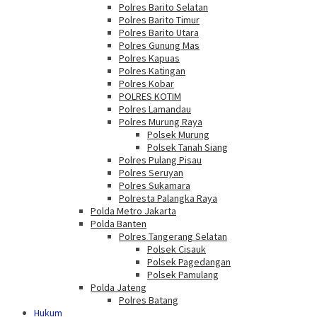
Polres Barito Selatan
Polres Barito Timur
Polres Barito Utara
Polres Gunung Mas
Polres Kapuas
Polres Katingan
Polres Kobar
POLRES KOTIM
Polres Lamandau
Polres Murung Raya
Polsek Murung
Polsek Tanah Siang
Polres Pulang Pisau
Polres Seruyan
Polres Sukamara
Polresta Palangka Raya
Polda Metro Jakarta
Polda Banten
Polres Tangerang Selatan
Polsek Cisauk
Polsek Pagedangan
Polsek Pamulang
Polda Jateng
Polres Batang
Hukum