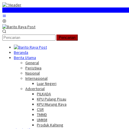
Loncat
ke
konten
Menu
Mobile
Pencarian
Beranda
Berita Utama
General
Peristiwa
Nasional
Internasional
Luar Negeri
Advertorial
PILKADA
KPU Pulang Pisau
KPU Murung Raya
CSR
TMMD
UMKM
Produk Kalteng