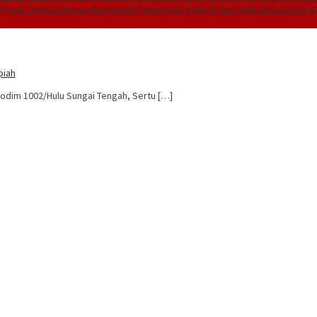
 Ajak Semua Elemen Bersinergi Penuhi Hak Anak di Hari Anak Nasional ke-4
piah
Kodim 1002/Hulu Sungai Tengah, Sertu […]