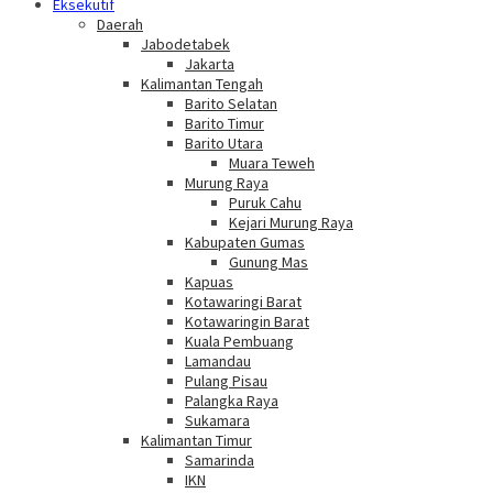
Eksekutif
Daerah
Jabodetabek
Jakarta
Kalimantan Tengah
Barito Selatan
Barito Timur
Barito Utara
Muara Teweh
Murung Raya
Puruk Cahu
Kejari Murung Raya
Kabupaten Gumas
Gunung Mas
Kapuas
Kotawaringi Barat
Kotawaringin Barat
Kuala Pembuang
Lamandau
Pulang Pisau
Palangka Raya
Sukamara
Kalimantan Timur
Samarinda
IKN