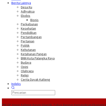
Berita Lainnya
Desa Ku
Adhyaksa
Ekobis
Bisnis
Perkebunan
Kesehatan
Pendidikan
Pertambangan
Pertanian
Politik
Kehutanan
Ketahanan Pangan
BNN Kota Palangka Raya
Budaya
Opini
Olahraga
Religi
Cerita Dayak Kalteng
Indeks
Headline
PW GP Ansor Kalteng Resmi Dilantik, Fokus Bangun Kemandirian Ekonomi 