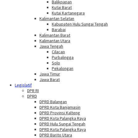
Balikpapan
Kutai Barat
Kutai Kartanegara
Kalimantan Selatan
Kabupaten Hulu Sungai Tengah
Barabai
Kalimantan Barat
Kalimantan Utara
Jawa Tengah
Cilacap
Purbalingga
Solo
Pekalongan
Jawa Timur
Jawa Barat
Legislatif
DPR RI
DPRD
DPRD Balangan
DPRD Kota Banjamasin
DPRD Provinsi Kalteng
DPRD Kota Palangka Raya
DPRD Hulu Sungai Tengah
DPRD Kota Palangka Raya
DPRD Barito Utara