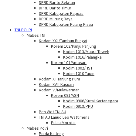
DPRD Barito Selatan
DPRD Barito Timur
DPRD Kabupaten Kapuas
DPRD Murung Raya
DPRD Kabupaten Pulang Pisau
TNI-POLRI
Mabes TNI
Kodam XXII/Tambun Bungai
Korem 102/Panju Panjung
Kodim 1013/Muara Teweh
Kodim 1016/Palangka
Korem 101/Antasari
Kodim 1002/HST
Kodim 1010 Tapin
Kodam XII Tanjung Pura
Kodam XVIII Kasuari
Kodam VI/Mulawarman
Korem 091/ASN
Kodim 0906/Kutai Kartanegara
Kodim 0913/PPU
Pen Wdt TNI AU
TNI AU Lanud Leo Wattimena
Pulau Morotai
Mabes Polri
Polda Kalteng