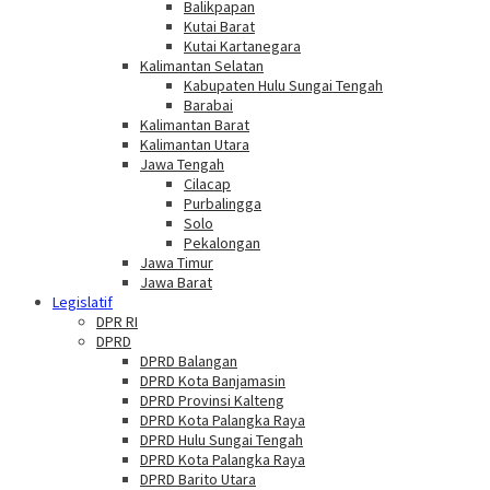
Balikpapan
Kutai Barat
Kutai Kartanegara
Kalimantan Selatan
Kabupaten Hulu Sungai Tengah
Barabai
Kalimantan Barat
Kalimantan Utara
Jawa Tengah
Cilacap
Purbalingga
Solo
Pekalongan
Jawa Timur
Jawa Barat
Legislatif
DPR RI
DPRD
DPRD Balangan
DPRD Kota Banjamasin
DPRD Provinsi Kalteng
DPRD Kota Palangka Raya
DPRD Hulu Sungai Tengah
DPRD Kota Palangka Raya
DPRD Barito Utara