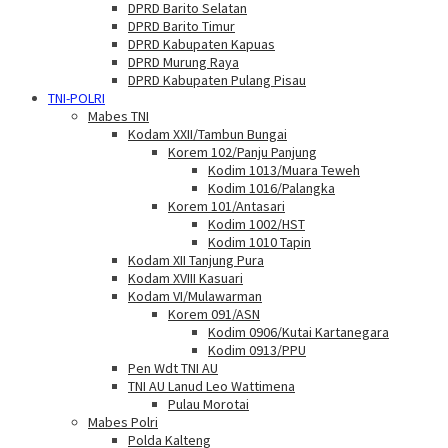
DPRD Barito Selatan
DPRD Barito Timur
DPRD Kabupaten Kapuas
DPRD Murung Raya
DPRD Kabupaten Pulang Pisau
TNI-POLRI
Mabes TNI
Kodam XXII/Tambun Bungai
Korem 102/Panju Panjung
Kodim 1013/Muara Teweh
Kodim 1016/Palangka
Korem 101/Antasari
Kodim 1002/HST
Kodim 1010 Tapin
Kodam XII Tanjung Pura
Kodam XVIII Kasuari
Kodam VI/Mulawarman
Korem 091/ASN
Kodim 0906/Kutai Kartanegara
Kodim 0913/PPU
Pen Wdt TNI AU
TNI AU Lanud Leo Wattimena
Pulau Morotai
Mabes Polri
Polda Kalteng