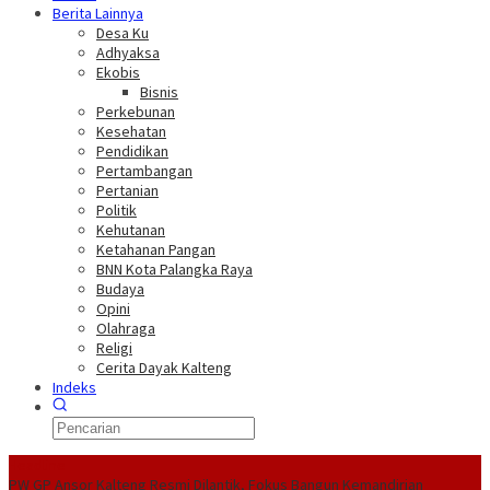
Berita Lainnya
Desa Ku
Adhyaksa
Ekobis
Bisnis
Perkebunan
Kesehatan
Pendidikan
Pertambangan
Pertanian
Politik
Kehutanan
Ketahanan Pangan
BNN Kota Palangka Raya
Budaya
Opini
Olahraga
Religi
Cerita Dayak Kalteng
Indeks
Headline
PW GP Ansor Kalteng Resmi Dilantik, Fokus Bangun Kemandirian