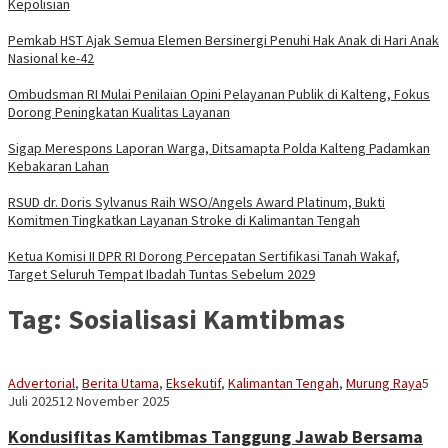
Kepolisian
Pemkab HST Ajak Semua Elemen Bersinergi Penuhi Hak Anak di Hari Anak
Nasional ke-42
Ombudsman RI Mulai Penilaian Opini Pelayanan Publik di Kalteng, Fokus
Dorong Peningkatan Kualitas Layanan
Sigap Merespons Laporan Warga, Ditsamapta Polda Kalteng Padamkan
Kebakaran Lahan
RSUD dr. Doris Sylvanus Raih WSO/Angels Award Platinum, Bukti
Komitmen Tingkatkan Layanan Stroke di Kalimantan Tengah
Ketua Komisi II DPR RI Dorong Percepatan Sertifikasi Tanah Wakaf,
Target Seluruh Tempat Ibadah Tuntas Sebelum 2029
Tag:
Sosialisasi Kamtibmas
Sek
Advertorial
,
Berita Utama
,
Eksekutif
,
Kalimantan Tengah
,
Murung Raya
5
Ase
Juli 2025
12 November 2025
Kondusifitas Kamtibmas Tanggung Jawab Bersama