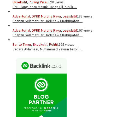
Eksekutif
,
Pulang Pisau
198 views
PN Pulang Pisau Masuki Tahap Uji Publik …
Advertorial
,
DPRD Murung Raya
,
Legislatif
188 views
Ucapan Selamat Hari Jadi Ke-24 Kabupaten…
Advertorial
,
DPRD Murung Raya
,
Legislatif
167 views
Ucapan Selamat Hari Jadi Ke-24 Kabupaten…
Barito Timur
,
Eksekutif
,
Politik
165 views
Secara Aklamasi, Muhammad Zakirin Terpil…