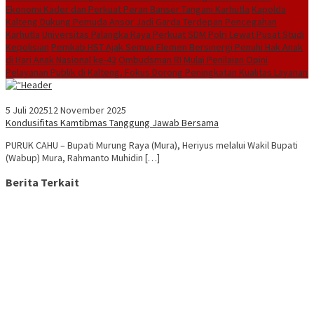
Ekonomi Kader dan Perkuat Peran Banser Tangani Karhutla
Kapolda
Kalteng Dukung Pemuda Ansor Jadi Garda Terdepan Pencegahan
Karhutla
Universitas Palangka Raya Perkuat SDM Polri Lewat Pusat Studi
Kepolisian
Pemkab HST Ajak Semua Elemen Bersinergi Penuhi Hak Anak
di Hari Anak Nasional ke-42
Ombudsman RI Mulai Penilaian Opini
Pelayanan Publik di Kalteng, Fokus Dorong Peningkatan Kualitas Layanan
5 Juli 2025
12 November 2025
Kondusifitas Kamtibmas Tanggung Jawab Bersama
PURUK CAHU – Bupati Murung Raya (Mura), Heriyus melalui Wakil Bupati
(Wabup) Mura, Rahmanto Muhidin […]
Berita Terkait