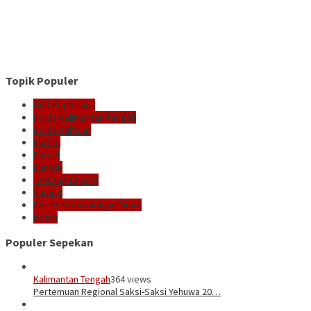
Topik Populer
Giat Kepolisian
Polda Kalimantan Tengah
Polda Kalteng
Bartim
Barsel
Buntok
Tamiang Layang
Sampit
Polres Kotawaringin Timur
Kotim
Populer Sepekan
Kalimantan Tengah
364 views
Pertemuan Regional Saksi-Saksi Yehuwa 20…