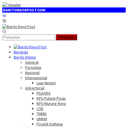
Loncat
ke
RITORAYAPOST.COM
konten
Menu
Mobile
Pencarian
Beranda
Berita Utama
General
Peristiwa
Nasional
Internasional
Luar Negeri
Advertorial
PILKADA
KPU Pulang Pisau
KPU Murung Raya
CSR
TMMD
UMKM
Produk Kalteng