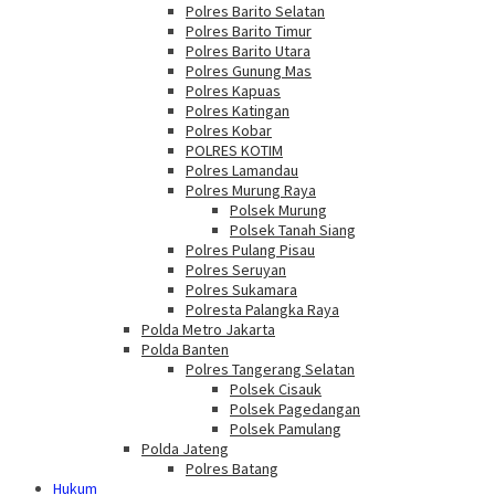
Polres Barito Selatan
Polres Barito Timur
Polres Barito Utara
Polres Gunung Mas
Polres Kapuas
Polres Katingan
Polres Kobar
POLRES KOTIM
Polres Lamandau
Polres Murung Raya
Polsek Murung
Polsek Tanah Siang
Polres Pulang Pisau
Polres Seruyan
Polres Sukamara
Polresta Palangka Raya
Polda Metro Jakarta
Polda Banten
Polres Tangerang Selatan
Polsek Cisauk
Polsek Pagedangan
Polsek Pamulang
Polda Jateng
Polres Batang
Hukum