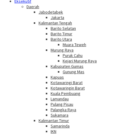
Eksekutif
Daerah
Jabodetabek
Jakarta
Kalimantan Tengah
Barito Selatan
Barito Timur
Barito Utara
Muara Teweh
Murung Raya
Puruk Cahu
Kejari Murung Raya
Kabupaten Gumas
Gunung Mas
Kapuas
Kotawaringi Barat
Kotawaringin Barat
Kuala Pembuang
Lamandau
Pulang Pisau
Palangka Raya
Sukamara
Kalimantan Timur
Samarinda
IKN