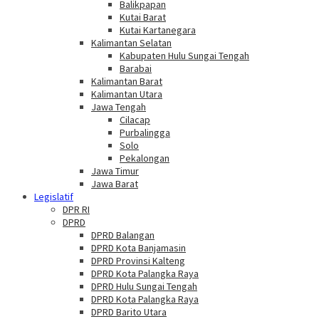
Balikpapan
Kutai Barat
Kutai Kartanegara
Kalimantan Selatan
Kabupaten Hulu Sungai Tengah
Barabai
Kalimantan Barat
Kalimantan Utara
Jawa Tengah
Cilacap
Purbalingga
Solo
Pekalongan
Jawa Timur
Jawa Barat
Legislatif
DPR RI
DPRD
DPRD Balangan
DPRD Kota Banjamasin
DPRD Provinsi Kalteng
DPRD Kota Palangka Raya
DPRD Hulu Sungai Tengah
DPRD Kota Palangka Raya
DPRD Barito Utara