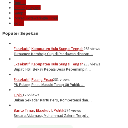
Buntok
Tamiang Layang
Sampit
Polres Kotawaringin Timur
Kotim
Populer Sepekan
Eksekutif
,
Kabupaten Hulu Sungai Tengah
263 views
Turnamen Kemboja Cup di Pandawan diharap…
Eksekutif
,
Kabupaten Hulu Sungai Tengah
255 views
Bupati HST Bekali Kepala Desa Kepemimpin…
Eksekutif
,
Pulang Pisau
201 views
PN Pulang Pisau Masuki Tahap Uji Publik …
Opini
176 views
Bukan Sekadar Kartu Pers, Kompetensi dan…
Barito Timur
,
Eksekutif
,
Politik
174 views
Secara Aklamasi, Muhammad Zakirin Terpil…