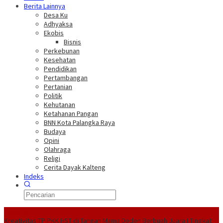
Berita Lainnya
Desa Ku
Adhyaksa
Ekobis
Bisnis
Perkebunan
Kesehatan
Pendidikan
Pertambangan
Pertanian
Politik
Kehutanan
Ketahanan Pangan
BNN Kota Palangka Raya
Budaya
Opini
Olahraga
Religi
Cerita Dayak Kalteng
Indeks
Headline
Kreativitas TP PKK HST di Tangan Mama Deden Berbuah Juara I Tingkat