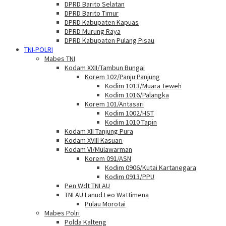
DPRD Barito Selatan
DPRD Barito Timur
DPRD Kabupaten Kapuas
DPRD Murung Raya
DPRD Kabupaten Pulang Pisau
TNI-POLRI
Mabes TNI
Kodam XXII/Tambun Bungai
Korem 102/Panju Panjung
Kodim 1013/Muara Teweh
Kodim 1016/Palangka
Korem 101/Antasari
Kodim 1002/HST
Kodim 1010 Tapin
Kodam XII Tanjung Pura
Kodam XVIII Kasuari
Kodam VI/Mulawarman
Korem 091/ASN
Kodim 0906/Kutai Kartanegara
Kodim 0913/PPU
Pen Wdt TNI AU
TNI AU Lanud Leo Wattimena
Pulau Morotai
Mabes Polri
Polda Kalteng