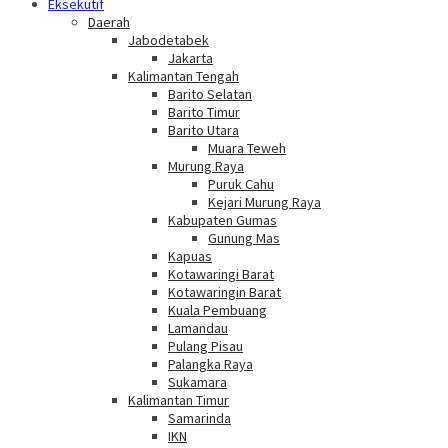
Eksekutif
Daerah
Jabodetabek
Jakarta
Kalimantan Tengah
Barito Selatan
Barito Timur
Barito Utara
Muara Teweh
Murung Raya
Puruk Cahu
Kejari Murung Raya
Kabupaten Gumas
Gunung Mas
Kapuas
Kotawaringi Barat
Kotawaringin Barat
Kuala Pembuang
Lamandau
Pulang Pisau
Palangka Raya
Sukamara
Kalimantan Timur
Samarinda
IKN