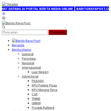
Loncat
ke
 DATANG DI PORTAL BERITA MEDIA ONLINE ┃ BARITORAYAPOST.COM
konten
Menu
Mobile
Pencarian
Beranda
Berita Utama
General
Peristiwa
Nasional
Internasional
Luar Negeri
Advertorial
PILKADA
KPU Pulang Pisau
KPU Murung Raya
CSR
TMMD
UMKM
Produk Kalteng