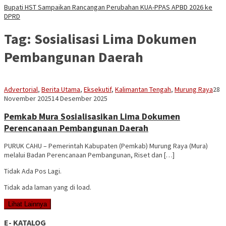
Bupati HST Sampaikan Rancangan Perubahan KUA-PPAS APBD 2026 ke
DPRD
Tag:
Sosialisasi Lima Dokumen
Pembangunan Daerah
Sek
Advertorial
,
Berita Utama
,
Eksekutif
,
Kalimantan Tengah
,
Murung Raya
28
Ase
November 2025
14 Desember 2025
Pemkab Mura Sosialisasikan Lima Dokumen
Perencanaan Pembangunan Daerah
PURUK CAHU – Pemerintah Kabupaten (Pemkab) Murung Raya (Mura)
melalui Badan Perencanaan Pembangunan, Riset dan […]
Tidak Ada Pos Lagi.
Tidak ada laman yang di load.
Lihat Lainnya
E- KATALOG