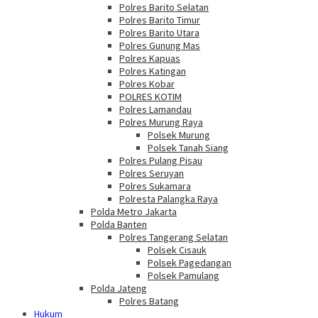
Polres Barito Selatan
Polres Barito Timur
Polres Barito Utara
Polres Gunung Mas
Polres Kapuas
Polres Katingan
Polres Kobar
POLRES KOTIM
Polres Lamandau
Polres Murung Raya
Polsek Murung
Polsek Tanah Siang
Polres Pulang Pisau
Polres Seruyan
Polres Sukamara
Polresta Palangka Raya
Polda Metro Jakarta
Polda Banten
Polres Tangerang Selatan
Polsek Cisauk
Polsek Pagedangan
Polsek Pamulang
Polda Jateng
Polres Batang
Hukum