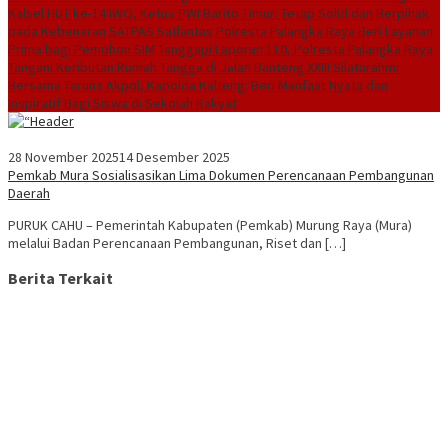
Kalsel
HUT ke-14 IWO, Ketua PWI Barito Timur: Tetap Solid dan Berpihak
pada Kebenaran
SATPAS Satlantas Polresta Palangka Raya Beri Layanan
Prima bagi Pemohon SIM
Tanggapi Laporan 110, Polresta Palangka Raya
Tangani Keributan Rumah Tangga di Jalan Banteng XXIII
Silaturahmi
Bersama Taruna Akpol, Kapolda Kalteng: Beri Manfaat Nyata dan
Inspiratif Bagi Siswa di Sekolah Rakyat
28 November 2025
14 Desember 2025
Pemkab Mura Sosialisasikan Lima Dokumen Perencanaan Pembangunan
Daerah
PURUK CAHU – Pemerintah Kabupaten (Pemkab) Murung Raya (Mura)
melalui Badan Perencanaan Pembangunan, Riset dan […]
Berita Terkait