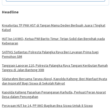
Headline
Kreativitas TP PKK HST di Tangan Mama Deden Berbuah Juara I Tingkat
Kalsel
HUT ke-14 IWO, Ketua PWI Barito Timur: Tetap Solid dan Berpihak pada
Kebenaran
SATPAS Satlantas Polresta Palangka Raya Beri Layanan Prima bagi
Pemohon SIM
Tanggapi Laporan 110, Polresta Palangka Raya Tangani Keributan Rumah
Tangga di Jalan Banteng XXIII
Silaturahmi Bersama Taruna Akpol, Kapolda Kalteng: Beri Manfaat Nyata
dan Inspiratif Bagi Siswa di Sekolah Rakyat
Kapolda Kalteng Paparkan Penanganan Karhutla, Perkuat Peran Aparat
Desa dalam Pencegahan
Perayaan HUT ke 14, PP IWO Bagikan Bea Siswa Untuk 8 Siswa