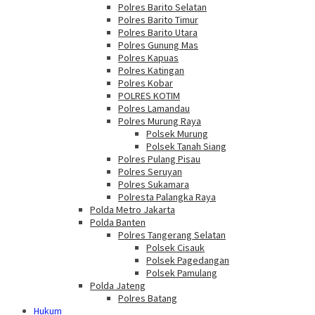
Polres Barito Selatan
Polres Barito Timur
Polres Barito Utara
Polres Gunung Mas
Polres Kapuas
Polres Katingan
Polres Kobar
POLRES KOTIM
Polres Lamandau
Polres Murung Raya
Polsek Murung
Polsek Tanah Siang
Polres Pulang Pisau
Polres Seruyan
Polres Sukamara
Polresta Palangka Raya
Polda Metro Jakarta
Polda Banten
Polres Tangerang Selatan
Polsek Cisauk
Polsek Pagedangan
Polsek Pamulang
Polda Jateng
Polres Batang
Hukum