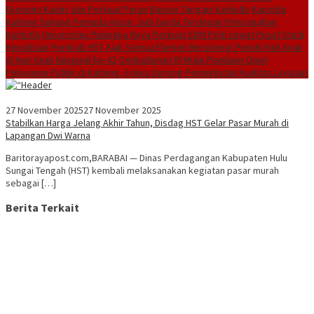
Ekonomi Kader dan Perkuat Peran Banser Tangani Karhutla
Kapolda
Kalteng Dukung Pemuda Ansor Jadi Garda Terdepan Pencegahan
Karhutla
Universitas Palangka Raya Perkuat SDM Polri Lewat Pusat Studi
Kepolisian
Pemkab HST Ajak Semua Elemen Bersinergi Penuhi Hak Anak
di Hari Anak Nasional ke-42
Ombudsman RI Mulai Penilaian Opini
Pelayanan Publik di Kalteng, Fokus Dorong Peningkatan Kualitas Layanan
27 November 2025
27 November 2025
Stabilkan Harga Jelang Akhir Tahun, Disdag HST Gelar Pasar Murah di
Lapangan Dwi Warna
Baritorayapost.com,BARABAI — Dinas Perdagangan Kabupaten Hulu
Sungai Tengah (HST) kembali melaksanakan kegiatan pasar murah
sebagai […]
Berita Terkait