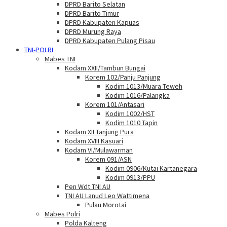
DPRD Barito Selatan
DPRD Barito Timur
DPRD Kabupaten Kapuas
DPRD Murung Raya
DPRD Kabupaten Pulang Pisau
TNI-POLRI
Mabes TNI
Kodam XXII/Tambun Bungai
Korem 102/Panju Panjung
Kodim 1013/Muara Teweh
Kodim 1016/Palangka
Korem 101/Antasari
Kodim 1002/HST
Kodim 1010 Tapin
Kodam XII Tanjung Pura
Kodam XVIII Kasuari
Kodam VI/Mulawarman
Korem 091/ASN
Kodim 0906/Kutai Kartanegara
Kodim 0913/PPU
Pen Wdt TNI AU
TNI AU Lanud Leo Wattimena
Pulau Morotai
Mabes Polri
Polda Kalteng