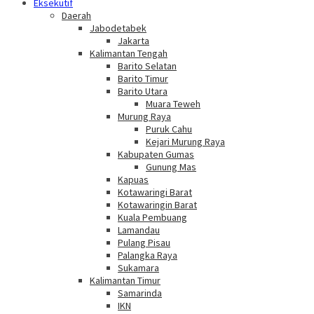
Eksekutif
Daerah
Jabodetabek
Jakarta
Kalimantan Tengah
Barito Selatan
Barito Timur
Barito Utara
Muara Teweh
Murung Raya
Puruk Cahu
Kejari Murung Raya
Kabupaten Gumas
Gunung Mas
Kapuas
Kotawaringi Barat
Kotawaringin Barat
Kuala Pembuang
Lamandau
Pulang Pisau
Palangka Raya
Sukamara
Kalimantan Timur
Samarinda
IKN