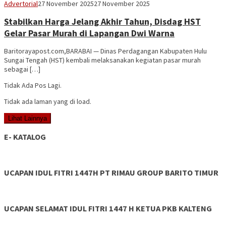
Vananta
Advertorial
27 November 2025
27 November 2025
3264
Stabilkan Harga Jelang Akhir Tahun, Disdag HST
Gelar Pasar Murah di Lapangan Dwi Warna
Baritorayapost.com,BARABAI — Dinas Perdagangan Kabupaten Hulu
Sungai Tengah (HST) kembali melaksanakan kegiatan pasar murah
sebagai […]
Tidak Ada Pos Lagi.
Tidak ada laman yang di load.
Lihat Lainnya
E- KATALOG
UCAPAN IDUL FITRI 1447H PT RIMAU GROUP BARITO TIMUR
UCAPAN SELAMAT IDUL FITRI 1447 H KETUA PKB KALTENG