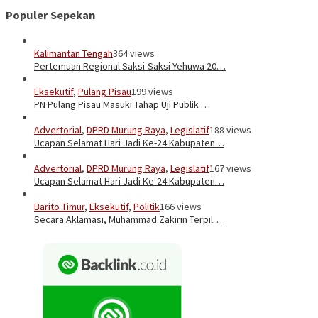
Populer Sepekan
Kalimantan Tengah
364 views
Pertemuan Regional Saksi-Saksi Yehuwa 20…
Eksekutif
,
Pulang Pisau
199 views
PN Pulang Pisau Masuki Tahap Uji Publik …
Advertorial
,
DPRD Murung Raya
,
Legislatif
188 views
Ucapan Selamat Hari Jadi Ke-24 Kabupaten…
Advertorial
,
DPRD Murung Raya
,
Legislatif
167 views
Ucapan Selamat Hari Jadi Ke-24 Kabupaten…
Barito Timur
,
Eksekutif
,
Politik
166 views
Secara Aklamasi, Muhammad Zakirin Terpil…