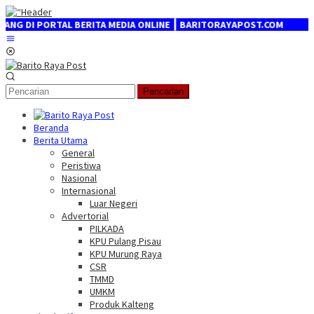
Loncat
ke
I PORTAL BERITA MEDIA ONLINE ┃ BARITORAYAPOST.COM
konten
Menu
Mobile
Pencarian
Beranda
Berita Utama
General
Peristiwa
Nasional
Internasional
Luar Negeri
Advertorial
PILKADA
KPU Pulang Pisau
KPU Murung Raya
CSR
TMMD
UMKM
Produk Kalteng