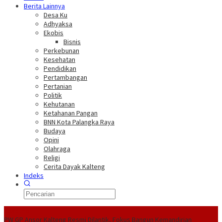
Berita Lainnya
Desa Ku
Adhyaksa
Ekobis
Bisnis
Perkebunan
Kesehatan
Pendidikan
Pertambangan
Pertanian
Politik
Kehutanan
Ketahanan Pangan
BNN Kota Palangka Raya
Budaya
Opini
Olahraga
Religi
Cerita Dayak Kalteng
Indeks
Headline
PW GP Ansor Kalteng Resmi Dilantik, Fokus Bangun Kemandirian