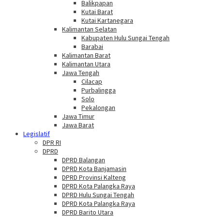
Balikpapan
Kutai Barat
Kutai Kartanegara
Kalimantan Selatan
Kabupaten Hulu Sungai Tengah
Barabai
Kalimantan Barat
Kalimantan Utara
Jawa Tengah
Cilacap
Purbalingga
Solo
Pekalongan
Jawa Timur
Jawa Barat
Legislatif
DPR RI
DPRD
DPRD Balangan
DPRD Kota Banjamasin
DPRD Provinsi Kalteng
DPRD Kota Palangka Raya
DPRD Hulu Sungai Tengah
DPRD Kota Palangka Raya
DPRD Barito Utara