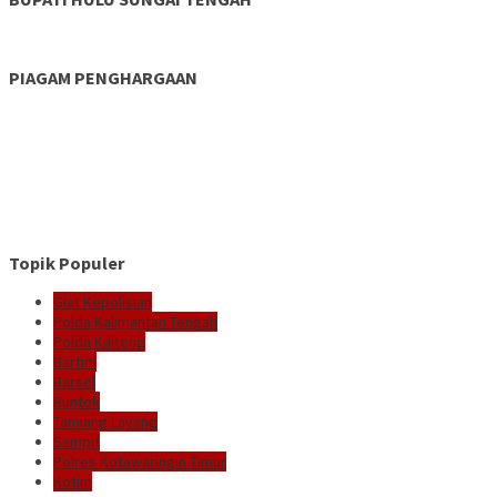
PIAGAM PENGHARGAAN
Topik Populer
Giat Kepolisian
Polda Kalimantan Tengah
Polda Kalteng
Bartim
Barsel
Buntok
Tamiang Layang
Sampit
Polres Kotawaringin Timur
Kotim