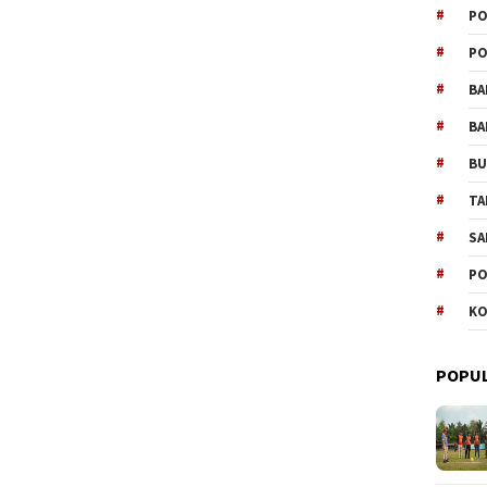
PO
PO
BA
BA
B
TA
SA
PO
KO
POPUL