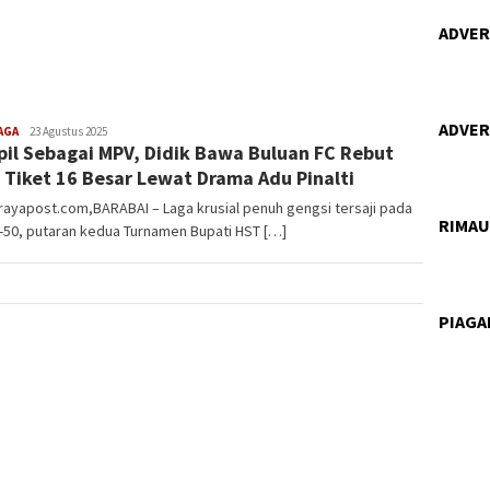
ADVERT
ADVERT
Vananta
AGA
23 Agustus 2025
il Sebagai MPV, Didik Bawa Buluan FC Rebut
3264
 Tiket 16 Besar Lewat Drama Adu Pinalti
rayapost.com,BARABAI – Laga krusial penuh gengsi tersaji pada
RIMA
-50, putaran kedua Turnamen Bupati HST […]
PIAG