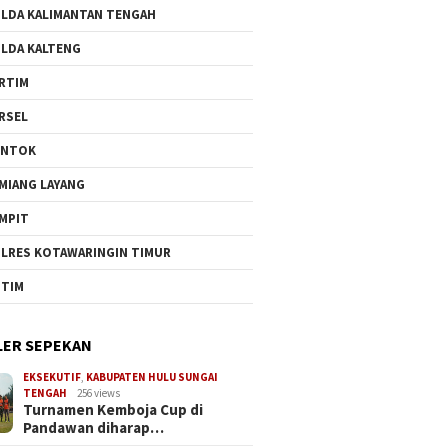
LDA KALIMANTAN TENGAH
LDA KALTENG
RTIM
RSEL
UNTOK
MIANG LAYANG
MPIT
LRES KOTAWARINGIN TIMUR
TIM
ER SEPEKAN
EKSEKUTIF
,
KABUPATEN HULU SUNGAI
TENGAH
256 views
Turnamen Kemboja Cup di
Pandawan diharap…