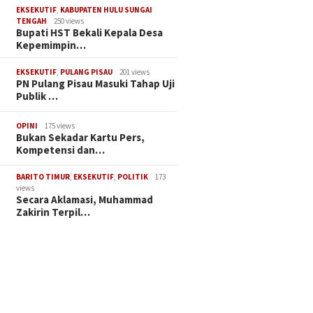
EKSEKUTIF
,
KABUPATEN HULU SUNGAI
TENGAH
250 views
Bupati HST Bekali Kepala Desa
Kepemimpin…
EKSEKUTIF
,
PULANG PISAU
201 views
PN Pulang Pisau Masuki Tahap Uji
Publik …
OPINI
175 views
Bukan Sekadar Kartu Pers,
Kompetensi dan…
BARITO TIMUR
,
EKSEKUTIF
,
POLITIK
173
views
Secara Aklamasi, Muhammad
Zakirin Terpil…