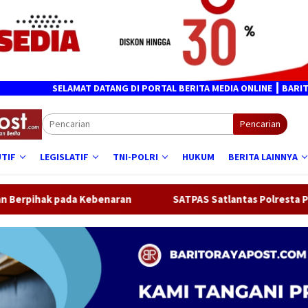
SELAMAT DATANG DI PORTAL BERITA MEDIA ONLINE ┃ BARITORAYAP
Pencarian
TIF
LEGISLATIF
TNI-POLRI
HUKUM
BERITA LAINNYA
a Kebenaran
SATPAS Satlantas Polresta Palangka Raya Be