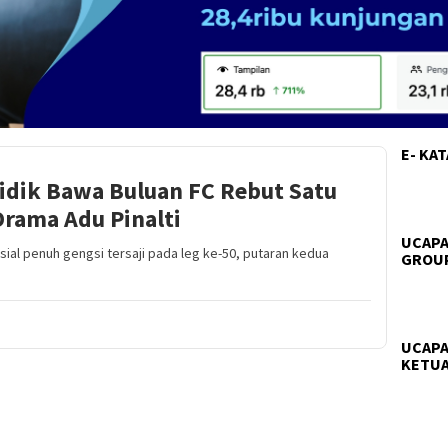
E- KA
idik Bawa Buluan FC Rebut Satu
Drama Adu Pinalti
UCAPA
ial penuh gengsi tersaji pada leg ke-50, putaran kedua
GROUP
UCAPA
KETUA