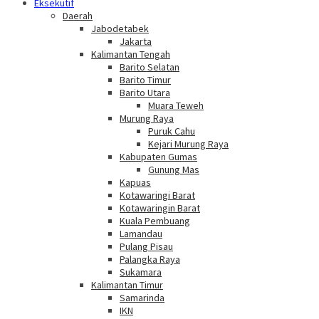
Eksekutif
Daerah
Jabodetabek
Jakarta
Kalimantan Tengah
Barito Selatan
Barito Timur
Barito Utara
Muara Teweh
Murung Raya
Puruk Cahu
Kejari Murung Raya
Kabupaten Gumas
Gunung Mas
Kapuas
Kotawaringi Barat
Kotawaringin Barat
Kuala Pembuang
Lamandau
Pulang Pisau
Palangka Raya
Sukamara
Kalimantan Timur
Samarinda
IKN