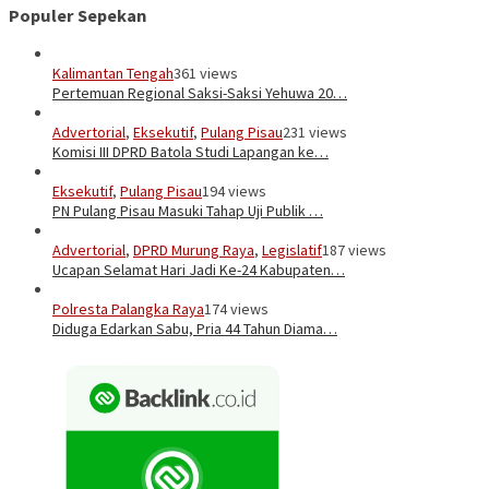
Populer Sepekan
Kalimantan Tengah
361 views
Pertemuan Regional Saksi-Saksi Yehuwa 20…
Advertorial
,
Eksekutif
,
Pulang Pisau
231 views
Komisi III DPRD Batola Studi Lapangan ke…
Eksekutif
,
Pulang Pisau
194 views
PN Pulang Pisau Masuki Tahap Uji Publik …
Advertorial
,
DPRD Murung Raya
,
Legislatif
187 views
Ucapan Selamat Hari Jadi Ke-24 Kabupaten…
Polresta Palangka Raya
174 views
Diduga Edarkan Sabu, Pria 44 Tahun Diama…