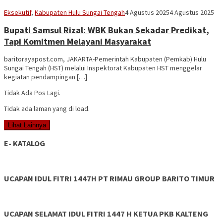
Vananta
Eksekutif
,
Kabupaten Hulu Sungai Tengah
4 Agustus 2025
4 Agustus 2025
3264
Bupati Samsul Rizal: WBK Bukan Sekadar Predikat,
Tapi Komitmen Melayani Masyarakat
baritorayapost.com, JAKARTA-Pemerintah Kabupaten (Pemkab) Hulu
Sungai Tengah (HST) melalui Inspektorat Kabupaten HST menggelar
kegiatan pendampingan […]
Tidak Ada Pos Lagi.
Tidak ada laman yang di load.
Lihat Lainnya
E- KATALOG
UCAPAN IDUL FITRI 1447H PT RIMAU GROUP BARITO TIMUR
UCAPAN SELAMAT IDUL FITRI 1447 H KETUA PKB KALTENG