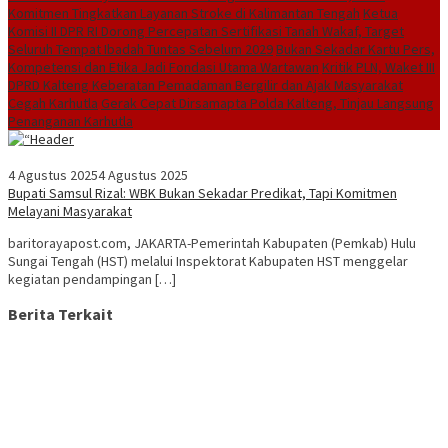
Komitmen Tingkatkan Layanan Stroke di Kalimantan Tengah
Ketua
Komisi II DPR RI Dorong Percepatan Sertifikasi Tanah Wakaf, Target
Seluruh Tempat Ibadah Tuntas Sebelum 2029
Bukan Sekadar Kartu Pers,
Kompetensi dan Etika Jadi Fondasi Utama Wartawan
Kritik PLN, Waket III
DPRD Kalteng Keberatan Pemadaman Bergilir dan Ajak Masyarakat
Cegah Karhutla
Gerak Cepat Dirsamapta Polda Kalteng, Tinjau Langsung
Penanganan Karhutla
4 Agustus 2025
4 Agustus 2025
Bupati Samsul Rizal: WBK Bukan Sekadar Predikat, Tapi Komitmen
Melayani Masyarakat
baritorayapost.com, JAKARTA-Pemerintah Kabupaten (Pemkab) Hulu
Sungai Tengah (HST) melalui Inspektorat Kabupaten HST menggelar
kegiatan pendampingan […]
Berita Terkait