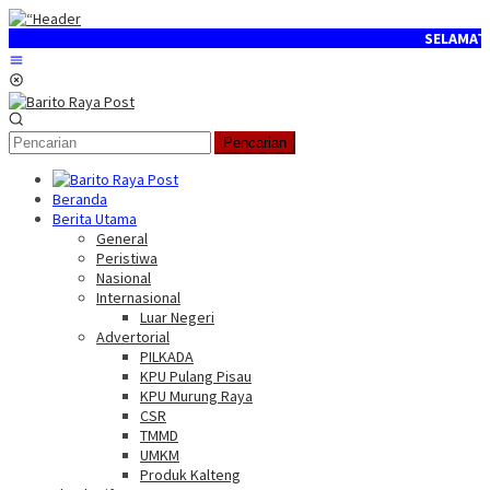
Loncat
ke
SELAMAT DATANG
konten
Menu
Mobile
Pencarian
Beranda
Berita Utama
General
Peristiwa
Nasional
Internasional
Luar Negeri
Advertorial
PILKADA
KPU Pulang Pisau
KPU Murung Raya
CSR
TMMD
UMKM
Produk Kalteng