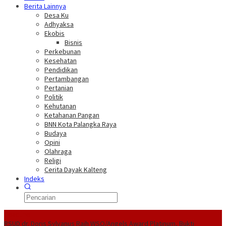
Berita Lainnya
Desa Ku
Adhyaksa
Ekobis
Bisnis
Perkebunan
Kesehatan
Pendidikan
Pertambangan
Pertanian
Politik
Kehutanan
Ketahanan Pangan
BNN Kota Palangka Raya
Budaya
Opini
Olahraga
Religi
Cerita Dayak Kalteng
Indeks
Headline
RSUD dr. Doris Sylvanus Raih WSO/Angels Award Platinum, Bukti