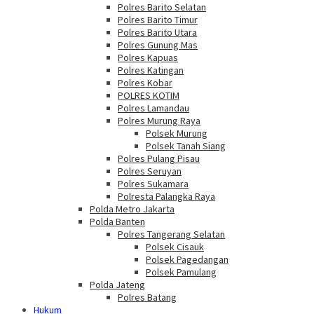
Polres Barito Selatan
Polres Barito Timur
Polres Barito Utara
Polres Gunung Mas
Polres Kapuas
Polres Katingan
Polres Kobar
POLRES KOTIM
Polres Lamandau
Polres Murung Raya
Polsek Murung
Polsek Tanah Siang
Polres Pulang Pisau
Polres Seruyan
Polres Sukamara
Polresta Palangka Raya
Polda Metro Jakarta
Polda Banten
Polres Tangerang Selatan
Polsek Cisauk
Polsek Pagedangan
Polsek Pamulang
Polda Jateng
Polres Batang
Hukum