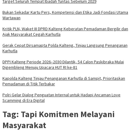
Target Seluruh Tempat Ibadah Tuntas Sebelum 2029
Bukan Sekadar Kartu Pers, Kompetensi dan Etika Jadi Fondasi Utama
Wartawan
Kritik PLN, Waket III DPRD Kalteng Keberatan Pemadaman Bergilir dan
Ajak Masyarakat Cegah Karhutla
Gerak Cepat Dirsamapta Polda Kalteng, Tinjau Langsung Penanganan
Karhutla
DPPI Kalteng Periode 2026–2030 Dilantik, 54 Calon Paskibraka Mulai
Digembleng Menuju Upacara HUT RI ke-81
Kapolda Kalteng Tinjau Penanganan Karhutla di Sampit, Prioritaskan
Pemadaman di Titik Terbakar
Polri Gelar Dialog Penguatan Internal untuk Hadapi Ancaman Love
Scamming di Era Digital
Tag:
Tapi Komitmen Melayani
Masyarakat