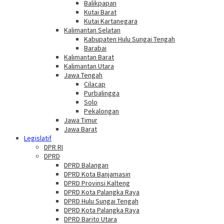
Balikpapan
Kutai Barat
Kutai Kartanegara
Kalimantan Selatan
Kabupaten Hulu Sungai Tengah
Barabai
Kalimantan Barat
Kalimantan Utara
Jawa Tengah
Cilacap
Purbalingga
Solo
Pekalongan
Jawa Timur
Jawa Barat
Legislatif
DPR RI
DPRD
DPRD Balangan
DPRD Kota Banjamasin
DPRD Provinsi Kalteng
DPRD Kota Palangka Raya
DPRD Hulu Sungai Tengah
DPRD Kota Palangka Raya
DPRD Barito Utara