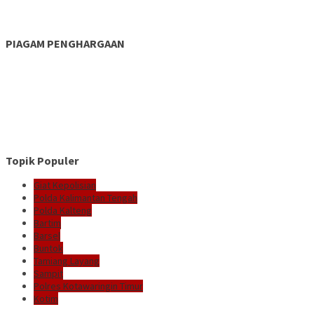
PIAGAM PENGHARGAAN
Topik Populer
Giat Kepolisian
Polda Kalimantan Tengah
Polda Kalteng
Bartim
Barsel
Buntok
Tamiang Layang
Sampit
Polres Kotawaringin Timur
Kotim