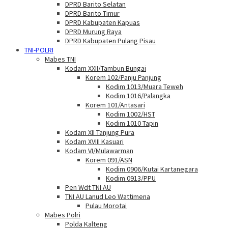
DPRD Barito Selatan
DPRD Barito Timur
DPRD Kabupaten Kapuas
DPRD Murung Raya
DPRD Kabupaten Pulang Pisau
TNI-POLRI
Mabes TNI
Kodam XXII/Tambun Bungai
Korem 102/Panju Panjung
Kodim 1013/Muara Teweh
Kodim 1016/Palangka
Korem 101/Antasari
Kodim 1002/HST
Kodim 1010 Tapin
Kodam XII Tanjung Pura
Kodam XVIII Kasuari
Kodam VI/Mulawarman
Korem 091/ASN
Kodim 0906/Kutai Kartanegara
Kodim 0913/PPU
Pen Wdt TNI AU
TNI AU Lanud Leo Wattimena
Pulau Morotai
Mabes Polri
Polda Kalteng