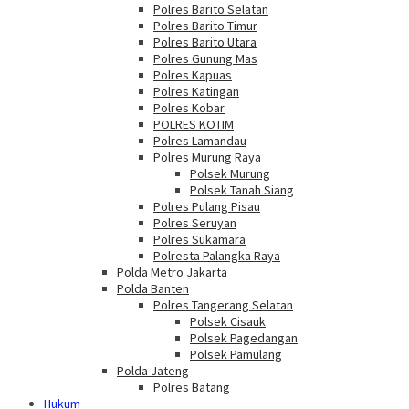
Polres Barito Selatan
Polres Barito Timur
Polres Barito Utara
Polres Gunung Mas
Polres Kapuas
Polres Katingan
Polres Kobar
POLRES KOTIM
Polres Lamandau
Polres Murung Raya
Polsek Murung
Polsek Tanah Siang
Polres Pulang Pisau
Polres Seruyan
Polres Sukamara
Polresta Palangka Raya
Polda Metro Jakarta
Polda Banten
Polres Tangerang Selatan
Polsek Cisauk
Polsek Pagedangan
Polsek Pamulang
Polda Jateng
Polres Batang
Hukum