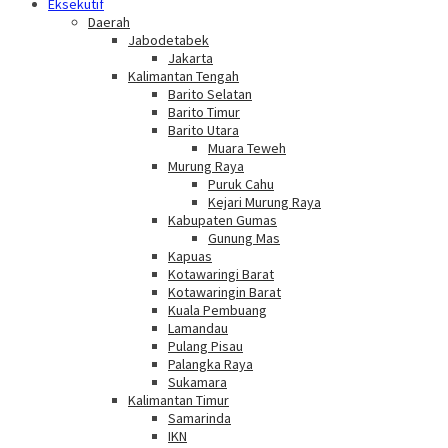
Eksekutif
Daerah
Jabodetabek
Jakarta
Kalimantan Tengah
Barito Selatan
Barito Timur
Barito Utara
Muara Teweh
Murung Raya
Puruk Cahu
Kejari Murung Raya
Kabupaten Gumas
Gunung Mas
Kapuas
Kotawaringi Barat
Kotawaringin Barat
Kuala Pembuang
Lamandau
Pulang Pisau
Palangka Raya
Sukamara
Kalimantan Timur
Samarinda
IKN