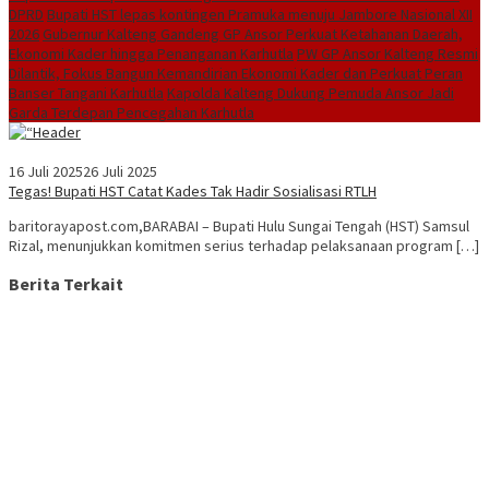
DPRD
Bupati HST lepas kontingen Pramuka menuju Jambore Nasional XII
2026
Gubernur Kalteng Gandeng GP Ansor Perkuat Ketahanan Daerah,
Ekonomi Kader hingga Penanganan Karhutla
PW GP Ansor Kalteng Resmi
Dilantik, Fokus Bangun Kemandirian Ekonomi Kader dan Perkuat Peran
Banser Tangani Karhutla
Kapolda Kalteng Dukung Pemuda Ansor Jadi
Garda Terdepan Pencegahan Karhutla
16 Juli 2025
26 Juli 2025
Tegas! Bupati HST Catat Kades Tak Hadir Sosialisasi RTLH
baritorayapost.com,BARABAI – Bupati Hulu Sungai Tengah (HST) Samsul
Rizal, menunjukkan komitmen serius terhadap pelaksanaan program […]
Berita Terkait