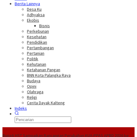
Berita Lainnya
Desa Ku
Adhyaksa
Ekobis
Bisnis
Perkebunan
Kesehatan
Pendidikan
Pertambangan
Pertanian
Politik
Kehutanan
Ketahanan Pangan
BNN Kota Palangka Raya
Budaya
Opini
Olahraga
Religi
Cerita Dayak Kalteng
Indeks
Headline
Bupati HST Sampaikan Rancangan Perubahan KUA-PPAS APBD 2026 ke