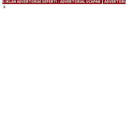
RIAl SEPERTI : ADVERTORIAL UCAPAN ┃ ADVERTORIAL PRODUK ┃ ADVE