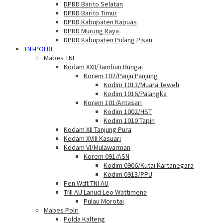
DPRD Barito Selatan
DPRD Barito Timur
DPRD Kabupaten Kapuas
DPRD Murung Raya
DPRD Kabupaten Pulang Pisau
TNI-POLRI
Mabes TNI
Kodam XXII/Tambun Bungai
Korem 102/Panju Panjung
Kodim 1013/Muara Teweh
Kodim 1016/Palangka
Korem 101/Antasari
Kodim 1002/HST
Kodim 1010 Tapin
Kodam XII Tanjung Pura
Kodam XVIII Kasuari
Kodam VI/Mulawarman
Korem 091/ASN
Kodim 0906/Kutai Kartanegara
Kodim 0913/PPU
Pen Wdt TNI AU
TNI AU Lanud Leo Wattimena
Pulau Morotai
Mabes Polri
Polda Kalteng