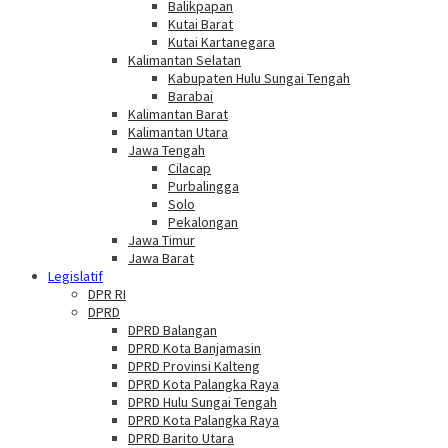
Balikpapan
Kutai Barat
Kutai Kartanegara
Kalimantan Selatan
Kabupaten Hulu Sungai Tengah
Barabai
Kalimantan Barat
Kalimantan Utara
Jawa Tengah
Cilacap
Purbalingga
Solo
Pekalongan
Jawa Timur
Jawa Barat
Legislatif
DPR RI
DPRD
DPRD Balangan
DPRD Kota Banjamasin
DPRD Provinsi Kalteng
DPRD Kota Palangka Raya
DPRD Hulu Sungai Tengah
DPRD Kota Palangka Raya
DPRD Barito Utara