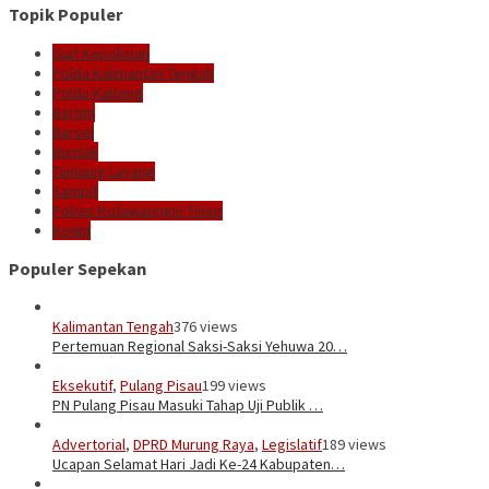
Topik Populer
Giat Kepolisian
Polda Kalimantan Tengah
Polda Kalteng
Bartim
Barsel
Buntok
Tamiang Layang
Sampit
Polres Kotawaringin Timur
Kotim
Populer Sepekan
Kalimantan Tengah
376 views
Pertemuan Regional Saksi-Saksi Yehuwa 20…
Eksekutif
,
Pulang Pisau
199 views
PN Pulang Pisau Masuki Tahap Uji Publik …
Advertorial
,
DPRD Murung Raya
,
Legislatif
189 views
Ucapan Selamat Hari Jadi Ke-24 Kabupaten…