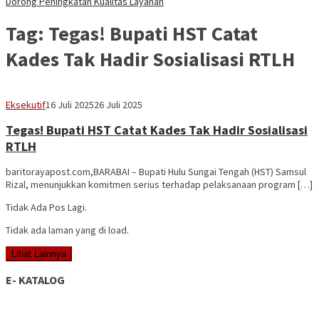
Dorong Peningkatan Kualitas Layanan
Tag:
Tegas! Bupati HST Catat
Kades Tak Hadir Sosialisasi RTLH
adminbrp
Eksekutif
16 Juli 2025
26 Juli 2025
Tegas! Bupati HST Catat Kades Tak Hadir Sosialisasi
RTLH
baritorayapost.com,BARABAI – Bupati Hulu Sungai Tengah (HST) Samsul
Rizal, menunjukkan komitmen serius terhadap pelaksanaan program […]
Tidak Ada Pos Lagi.
Tidak ada laman yang di load.
Lihat Lainnya
E- KATALOG