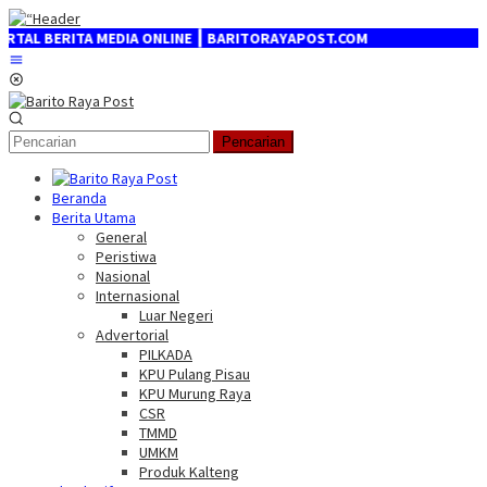
Loncat
ke
EDIA ONLINE ┃ BARITORAYAPOST.COM
konten
Menu
Mobile
Pencarian
Beranda
Berita Utama
General
Peristiwa
Nasional
Internasional
Luar Negeri
Advertorial
PILKADA
KPU Pulang Pisau
KPU Murung Raya
CSR
TMMD
UMKM
Produk Kalteng