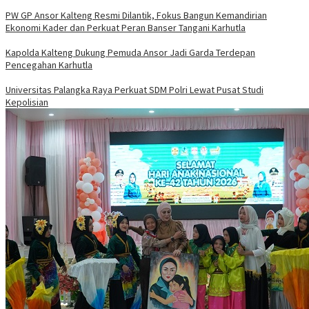
PW GP Ansor Kalteng Resmi Dilantik, Fokus Bangun Kemandirian
Ekonomi Kader dan Perkuat Peran Banser Tangani Karhutla
Kapolda Kalteng Dukung Pemuda Ansor Jadi Garda Terdepan
Pencegahan Karhutla
Universitas Palangka Raya Perkuat SDM Polri Lewat Pusat Studi
Kepolisian