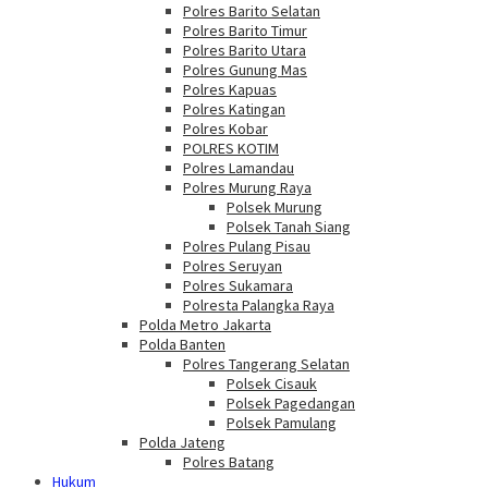
Polres Barito Selatan
Polres Barito Timur
Polres Barito Utara
Polres Gunung Mas
Polres Kapuas
Polres Katingan
Polres Kobar
POLRES KOTIM
Polres Lamandau
Polres Murung Raya
Polsek Murung
Polsek Tanah Siang
Polres Pulang Pisau
Polres Seruyan
Polres Sukamara
Polresta Palangka Raya
Polda Metro Jakarta
Polda Banten
Polres Tangerang Selatan
Polsek Cisauk
Polsek Pagedangan
Polsek Pamulang
Polda Jateng
Polres Batang
Hukum