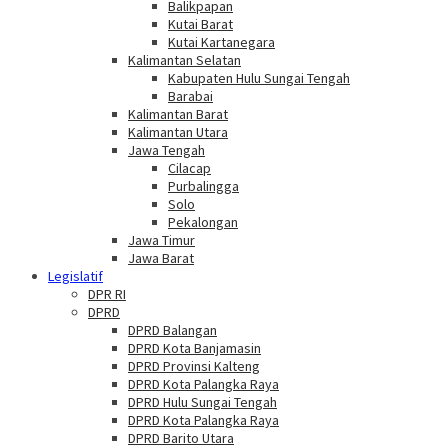
Balikpapan
Kutai Barat
Kutai Kartanegara
Kalimantan Selatan
Kabupaten Hulu Sungai Tengah
Barabai
Kalimantan Barat
Kalimantan Utara
Jawa Tengah
Cilacap
Purbalingga
Solo
Pekalongan
Jawa Timur
Jawa Barat
Legislatif
DPR RI
DPRD
DPRD Balangan
DPRD Kota Banjamasin
DPRD Provinsi Kalteng
DPRD Kota Palangka Raya
DPRD Hulu Sungai Tengah
DPRD Kota Palangka Raya
DPRD Barito Utara