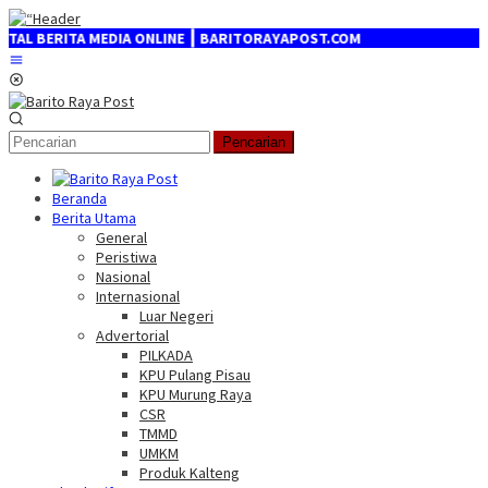
Loncat
ke
ERITA MEDIA ONLINE ┃ BARITORAYAPOST.COM
konten
Menu
Mobile
Pencarian
Beranda
Berita Utama
General
Peristiwa
Nasional
Internasional
Luar Negeri
Advertorial
PILKADA
KPU Pulang Pisau
KPU Murung Raya
CSR
TMMD
UMKM
Produk Kalteng