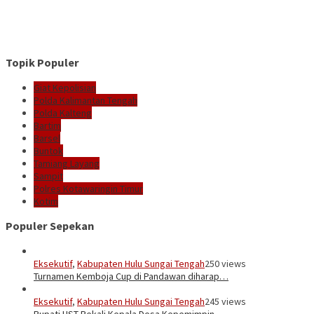
Topik Populer
Giat Kepolisian
Polda Kalimantan Tengah
Polda Kalteng
Bartim
Barsel
Buntok
Tamiang Layang
Sampit
Polres Kotawaringin Timur
Kotim
Populer Sepekan
Eksekutif
,
Kabupaten Hulu Sungai Tengah
250 views
Turnamen Kemboja Cup di Pandawan diharap…
Eksekutif
,
Kabupaten Hulu Sungai Tengah
245 views
Bupati HST Bekali Kepala Desa Kepemimpin…