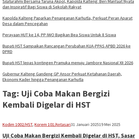
Silaturahmi Bersama Taruna Akpol, Kapolda Kalteng: Beri Manfaat Nyata
dan Inspiratif Bagi Siswa di Sekolah Rakyat
Kapolda Kalteng Paparkan Penanganan Karhutla, Perkuat Peran Aparat
Desa dalam Pencegahan
Perayaan HUT ke 14, PP IWO Bagikan Bea Siswa Untuk 8 Siswa
Bupati HST Sampaikan Rancangan Perubahan KUA-PPAS APBD 2026 ke
DPRD
Bupati HST lepas kontingen Pramuka menuju Jambore Nasional XII 2026
Gubernur Kalteng Gandeng GP Ansor Perkuat Ketahanan Daerah,
Ekonomi Kader hingga Penanganan Karhutla
Tag:
Uji Coba Makan Bergizi
Kembali Digelar di HST
adminbrp
Kodim 1002/HST
,
Korem 101/Antasari
31 Januari 2025
19 Mei 2025
Uji Coba Makan Bergizi Kembali Digelar di HST, Sasar