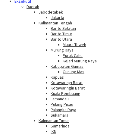
Eksekutif
Daerah
Jabodetabek
Jakarta
Kalimantan Tengah
Barito Selatan
Barito Timur
Barito Utara
Muara Teweh
Murung Raya
Puruk Cahu
Kejari Murung Raya
Kabupaten Gumas
Gunung Mas
Kapuas
Kotawaringi Barat
Kotawaringin Barat
Kuala Pembuang
Lamandau
Pulang Pisau
Palangka Raya
Sukamara
Kalimantan Timur
Samarinda
IKN