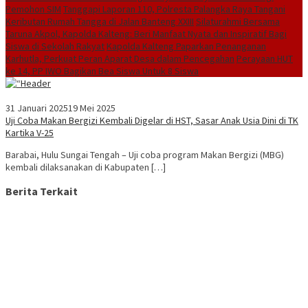
Pemohon SIM
Tanggapi Laporan 110, Polresta Palangka Raya Tangani
Keributan Rumah Tangga di Jalan Banteng XXIII
Silaturahmi Bersama
Taruna Akpol, Kapolda Kalteng: Beri Manfaat Nyata dan Inspiratif Bagi
Siswa di Sekolah Rakyat
Kapolda Kalteng Paparkan Penanganan
Karhutla, Perkuat Peran Aparat Desa dalam Pencegahan
Perayaan HUT
ke 14, PP IWO Bagikan Bea Siswa Untuk 8 Siswa
31 Januari 2025
19 Mei 2025
Uji Coba Makan Bergizi Kembali Digelar di HST, Sasar Anak Usia Dini di TK
Kartika V-25
Barabai, Hulu Sungai Tengah – Uji coba program Makan Bergizi (MBG)
kembali dilaksanakan di Kabupaten […]
Berita Terkait