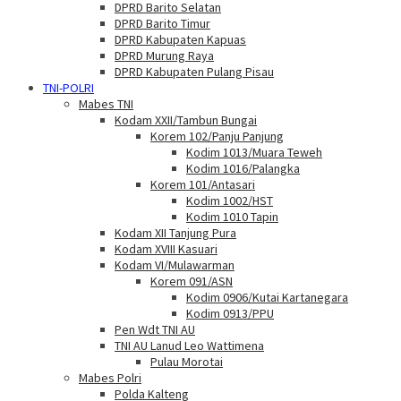
DPRD Barito Selatan
DPRD Barito Timur
DPRD Kabupaten Kapuas
DPRD Murung Raya
DPRD Kabupaten Pulang Pisau
TNI-POLRI
Mabes TNI
Kodam XXII/Tambun Bungai
Korem 102/Panju Panjung
Kodim 1013/Muara Teweh
Kodim 1016/Palangka
Korem 101/Antasari
Kodim 1002/HST
Kodim 1010 Tapin
Kodam XII Tanjung Pura
Kodam XVIII Kasuari
Kodam VI/Mulawarman
Korem 091/ASN
Kodim 0906/Kutai Kartanegara
Kodim 0913/PPU
Pen Wdt TNI AU
TNI AU Lanud Leo Wattimena
Pulau Morotai
Mabes Polri
Polda Kalteng