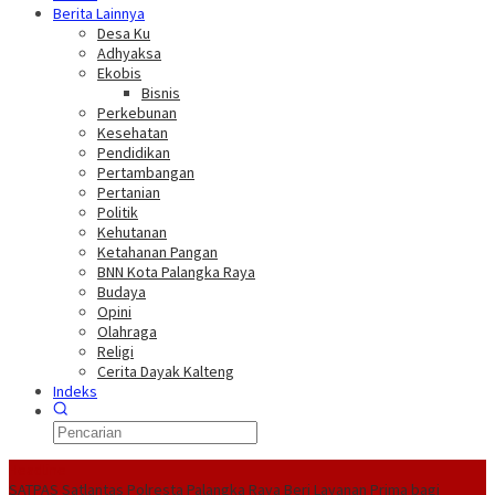
Berita Lainnya
Desa Ku
Adhyaksa
Ekobis
Bisnis
Perkebunan
Kesehatan
Pendidikan
Pertambangan
Pertanian
Politik
Kehutanan
Ketahanan Pangan
BNN Kota Palangka Raya
Budaya
Opini
Olahraga
Religi
Cerita Dayak Kalteng
Indeks
Headline
SATPAS Satlantas Polresta Palangka Raya Beri Layanan Prima bagi