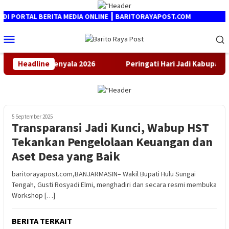
Loncat
ke
 PORTAL BERITA MEDIA ONLINE ┃ BARITORAYAPOST.COM
konten
Menu
Mobile
nbike HST Menyala 2026
Headline
Peringati Hari Jadi Kabupaten B
5 September 2025
Transparansi Jadi Kunci, Wabup HST
Tekankan Pengelolaan Keuangan dan
Aset Desa yang Baik
baritorayapost.com,BANJARMASIN– Wakil Bupati Hulu Sungai
Tengah, Gusti Rosyadi Elmi, menghadiri dan secara resmi membuka
Workshop […]
BERITA TERKAIT