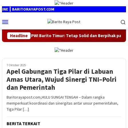
Loncat
ke
E ┃ BARITORAYAPOST.COM
konten
Menu
Mobile
O, Ketua PWI Barito Timur: Tetap Solid dan Berpihak pada Kebe
Headline
7 Oktober 2025
Apel Gabungan Tiga Pilar di Labuan
Amas Utara, Wujud Sinergi TNI–Polri
dan Pemerintah
Baritorayapost.com,HULU SUNGAI TENGAH – Dalam rangka
memperkuat koordinasi dan sinergitas antar unsur pemerintahan,
Tiga Pilar […]
BERITA TERKAIT