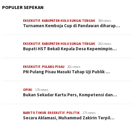
POPULER SEPEKAN
EKSEKUTIF
,
KABUPATEN HULU SUNGAI TENGAH
269 views
Turnamen Kemboja Cup di Pandawan diharap…
EKSEKUTIF
,
KABUPATEN HULU SUNGAI TENGAH
262 views
Bupati HST Bekali Kepala Desa Kepemimpin…
EKSEKUTIF
,
PULANG PISAU
201 views
PN Pulang Pisau Masuki Tahap Uji Publik …
OPINI
176 views
Bukan Sekadar Kartu Pers, Kompetensi dan…
BARITO TIMUR
,
EKSEKUTIF
,
POLITIK
175 views
Secara Aklamasi, Muhammad Zakirin Terpil…