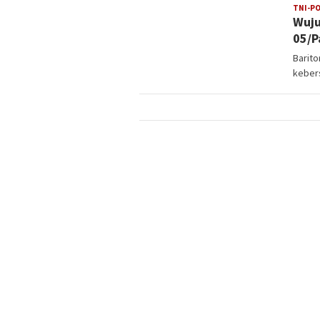
TNI-PO
Wuju
05/P
Barit
kebers