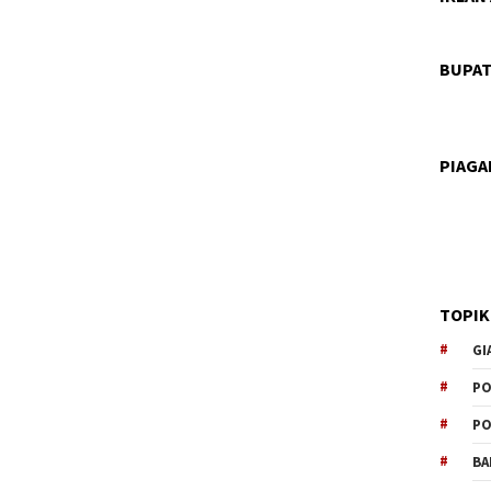
BUPAT
PIAG
TOPIK
GI
PO
PO
BA