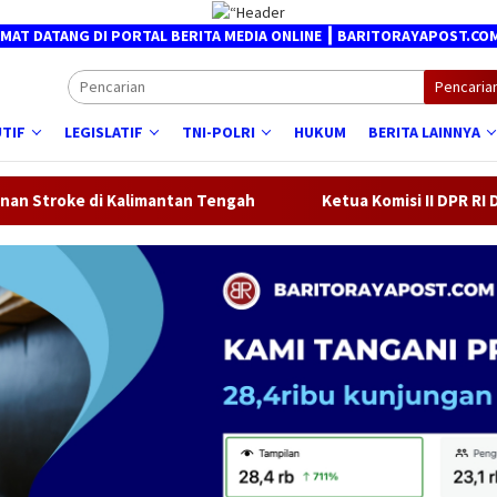
NG DI PORTAL BERITA MEDIA ONLINE ┃ BARITORAYAPOST.COM
Pencaria
TIF
LEGISLATIF
TNI-POLRI
HUKUM
BERITA LAINNYA
alimantan Tengah
Ketua Komisi II DPR RI Dorong Percepa