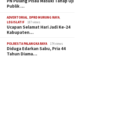
PN Pulang Pisau Masuki Tahap Uji
Publik …
ADVERTORIAL
,
DPRD MURUNG RAYA
,
LEGISLATIF
187 views
Ucapan Selamat Hari Jadi Ke-24
Kabupaten…
POLRESTA PALANGKA RAYA
174 views
Diduga Edarkan Sabu, Pria 44
Tahun Diama…