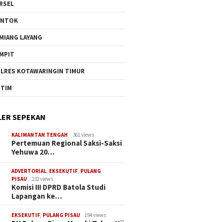
RSEL
UNTOK
MIANG LAYANG
MPIT
LRES KOTAWARINGIN TIMUR
TIM
ER SEPEKAN
KALIMANTAN TENGAH
361 views
Pertemuan Regional Saksi-Saksi
Yehuwa 20…
ADVERTORIAL
,
EKSEKUTIF
,
PULANG
PISAU
232 views
Komisi III DPRD Batola Studi
Lapangan ke…
EKSEKUTIF
,
PULANG PISAU
194 views