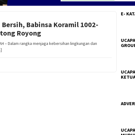
E- KA
Bersih, Babinsa Koramil 1002-
otong Royong
UCAPA
H – Dalam rangka menjaga kebersihan lingkungan dan
GROUP
…]
UCAPA
KETUA
ADVERT
UCAPA
MURU