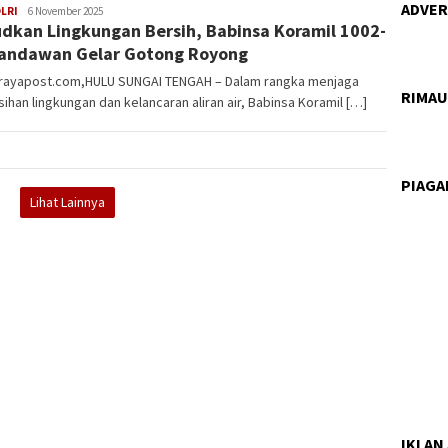
ADVERT
Mask
LRI
6 November 2025
dkan Lingkungan Bersih, Babinsa Koramil 1002-
95
andawan Gelar Gotong Royong
orayapost.com,HULU SUNGAI TENGAH – Dalam rangka menjaga
RIMA
ihan lingkungan dan kelancaran aliran air, Babinsa Koramil […]
PIAG
Lihat Lainnya
IKLAN