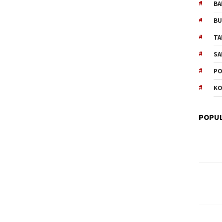
BA
B
TA
SA
PO
KO
POPUL