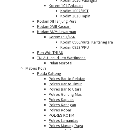
Kodim 1016/Palangka
Korem 101/Antasari
Kodim 1002/HST
Kodim 1010 Tapin
Kodam XII Tanjung Pura
Kodam XVIII Kasuari
Kodam VI/Mulawarman
Korem 091/ASN
Kodim 0906/Kutai Kartanegara
Kodim 0913/PPU
Pen Wdt TNI AU
TNI AU Lanud Leo Wattimena
Pulau Morotai
Mabes Polri
Polda Kalteng
Polres Barito Selatan
Polres Barito Timur
Polres Barito Utara
Polres Gunung Mas
Polres Kapuas
Polres Katingan
Polres Kobar
POLRES KOTIM
Polres Lamandau
Polres Murung Raya