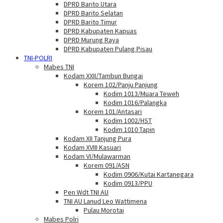
DPRD Barito Utara
DPRD Barito Selatan
DPRD Barito Timur
DPRD Kabupaten Kapuas
DPRD Murung Raya
DPRD Kabupaten Pulang Pisau
TNI-POLRI
Mabes TNI
Kodam XXII/Tambun Bungai
Korem 102/Panju Panjung
Kodim 1013/Muara Teweh
Kodim 1016/Palangka
Korem 101/Antasari
Kodim 1002/HST
Kodim 1010 Tapin
Kodam XII Tanjung Pura
Kodam XVIII Kasuari
Kodam VI/Mulawarman
Korem 091/ASN
Kodim 0906/Kutai Kartanegara
Kodim 0913/PPU
Pen Wdt TNI AU
TNI AU Lanud Leo Wattimena
Pulau Morotai
Mabes Polri