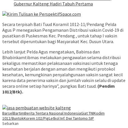
Gubernur Kalteng Hadiri Tabuh Pertama
Secara terpisah Bati Tuud Koramil 1012-11/Pendang Pelda
Agus P menegaskan Pengamanan Distribusi vaksin Covid-19 di
pusatkan di Puskesmas Kec. Pendang , untuk tahap I vaksin
tersebut diperuntukan bagi Masyarakat Kec. Dusun Utara.
Lebih lanjut Pelda Agus mengatakan, Babinsa dan
Bhabinkamtibmas melakukan pengawalan selama distribusi
sekaligus memastikan pelaksanaan vaksinasi untuk tenaga
kesehatan berjalan dengan aman dan mengikuti protokol
kesehatan, kemungkinan penyalahgunaan vaksin sangat kecil
karena data penerima vaksin dan jumlah vaksin selalu di update
secara online setiap harinya”, pungkas Bati tuud.
(Pendim
1012/Btk).
Barsel
Bartim
Berita Tentara Nasional Indonesia
Giat TNI
Kodim
1012/Buntok
Korem 102/Pjg
Letkol Inf. Dwi Tantomo.SIP
Sebarkan