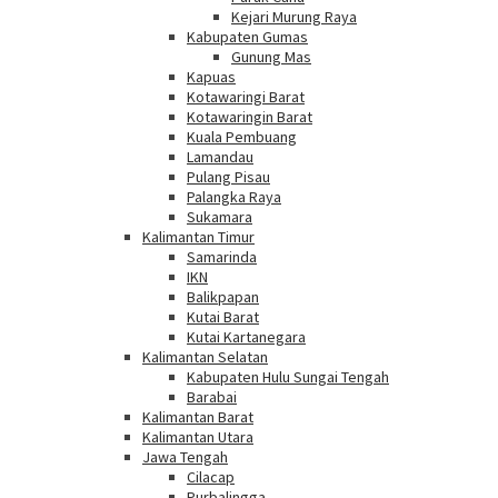
Kejari Murung Raya
Kabupaten Gumas
Gunung Mas
Kapuas
Kotawaringi Barat
Kotawaringin Barat
Kuala Pembuang
Lamandau
Pulang Pisau
Palangka Raya
Sukamara
Kalimantan Timur
Samarinda
IKN
Balikpapan
Kutai Barat
Kutai Kartanegara
Kalimantan Selatan
Kabupaten Hulu Sungai Tengah
Barabai
Kalimantan Barat
Kalimantan Utara
Jawa Tengah
Cilacap
Purbalingga