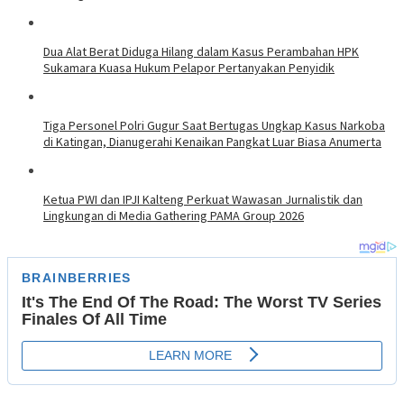
Dua Alat Berat Diduga Hilang dalam Kasus Perambahan HPK
Sukamara Kuasa Hukum Pelapor Pertanyakan Penyidik
Tiga Personel Polri Gugur Saat Bertugas Ungkap Kasus Narkoba
di Katingan, Dianugerahi Kenaikan Pangkat Luar Biasa Anumerta
Ketua PWI dan IPJI Kalteng Perkuat Wawasan Jurnalistik dan
Lingkungan di Media Gathering PAMA Group 2026