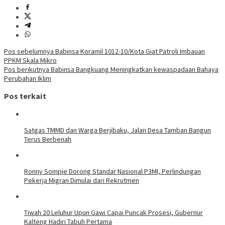
Navigasi
Pos sebelumnya
Babinsa Koramil 1012-10/Kota Giat Patroli Imbauan
PPKM Skala Mikro
pos
Pos berikutnya
Babinsa Bangkuang Meningkatkan kewaspadaan Bahaya
Perubahan Iklim
Pos terkait
Satgas TMMD dan Warga Berjibaku, Jalan Desa Tamban Bangun
Terus Berbenah
Ronny Sompie Dorong Standar Nasional P3MI, Perlindungan
Pekerja Migran Dimulai dari Rekrutmen
Tiwah 20 Leluhur Upun Gawi Capai Puncak Prosesi, Gubernur
Kalteng Hadiri Tabuh Pertama