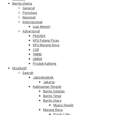
Berita Utama
General
Peristiwa
Nasional
Internasional
Luar Negeri
Advertorial
PILKADA
KPU Pulang Pisau
KPU Murung Raya
CSR
TMMD
UMKM
Produk Kalteng
Eksekutif
Daerah
Jabodetabek
Jakarta
Kalimantan Tengah
Barito Selatan
Barito Timur
Barito Utara
Muara Teweh
Murung Raya
Puruk Cahu