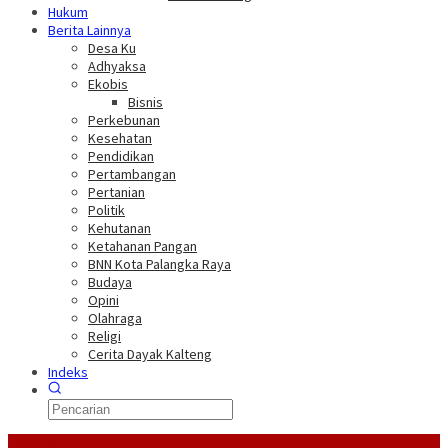
Hukum
Berita Lainnya
Desa Ku
Adhyaksa
Ekobis
Bisnis
Perkebunan
Kesehatan
Pendidikan
Pertambangan
Pertanian
Politik
Kehutanan
Ketahanan Pangan
BNN Kota Palangka Raya
Budaya
Opini
Olahraga
Religi
Cerita Dayak Kalteng
Indeks
Headline