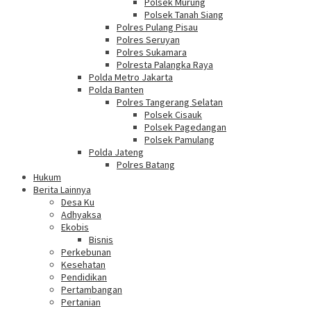
Polsek Murung
Polsek Tanah Siang
Polres Pulang Pisau
Polres Seruyan
Polres Sukamara
Polresta Palangka Raya
Polda Metro Jakarta
Polda Banten
Polres Tangerang Selatan
Polsek Cisauk
Polsek Pagedangan
Polsek Pamulang
Polda Jateng
Polres Batang
Hukum
Berita Lainnya
Desa Ku
Adhyaksa
Ekobis
Bisnis
Perkebunan
Kesehatan
Pendidikan
Pertambangan
Pertanian