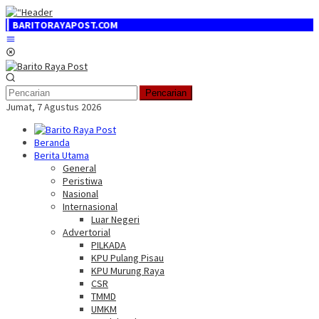
Loncat
ke
ORAYAPOST.COM
konten
Menu
Mobile
Pencarian
Jumat, 7 Agustus 2026
Beranda
Berita Utama
General
Peristiwa
Nasional
Internasional
Luar Negeri
Advertorial
PILKADA
KPU Pulang Pisau
KPU Murung Raya
CSR
TMMD
UMKM