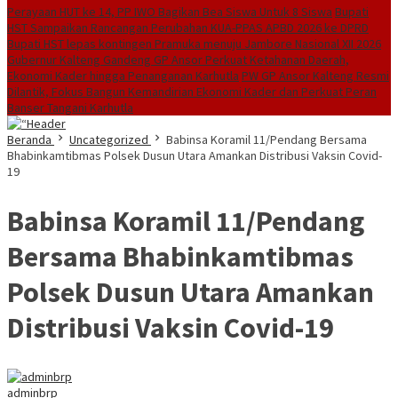
Perayaan HUT ke 14, PP IWO Bagikan Bea Siswa Untuk 8 Siswa
Bupati
HST Sampaikan Rancangan Perubahan KUA-PPAS APBD 2026 ke DPRD
Bupati HST lepas kontingen Pramuka menuju Jambore Nasional XII 2026
Gubernur Kalteng Gandeng GP Ansor Perkuat Ketahanan Daerah,
Ekonomi Kader hingga Penanganan Karhutla
PW GP Ansor Kalteng Resmi
Dilantik, Fokus Bangun Kemandirian Ekonomi Kader dan Perkuat Peran
Banser Tangani Karhutla
Beranda
Uncategorized
Babinsa Koramil 11/Pendang Bersama
Bhabinkamtibmas Polsek Dusun Utara Amankan Distribusi Vaksin Covid-
19
Babinsa Koramil 11/Pendang
Bersama Bhabinkamtibmas
Polsek Dusun Utara Amankan
Distribusi Vaksin Covid-19
adminbrp