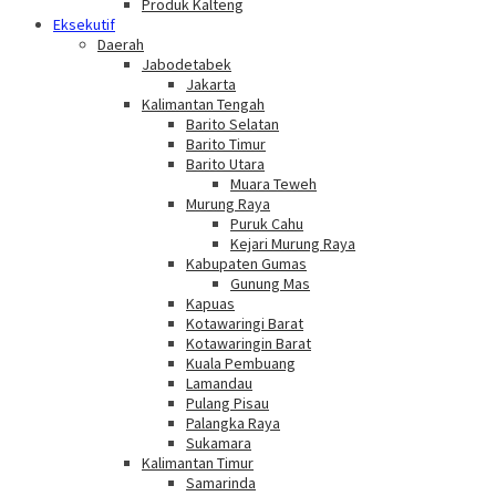
Produk Kalteng
Eksekutif
Daerah
Jabodetabek
Jakarta
Kalimantan Tengah
Barito Selatan
Barito Timur
Barito Utara
Muara Teweh
Murung Raya
Puruk Cahu
Kejari Murung Raya
Kabupaten Gumas
Gunung Mas
Kapuas
Kotawaringi Barat
Kotawaringin Barat
Kuala Pembuang
Lamandau
Pulang Pisau
Palangka Raya
Sukamara
Kalimantan Timur
Samarinda