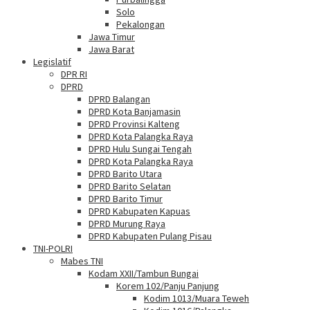
Solo
Pekalongan
Jawa Timur
Jawa Barat
Legislatif
DPR RI
DPRD
DPRD Balangan
DPRD Kota Banjamasin
DPRD Provinsi Kalteng
DPRD Kota Palangka Raya
DPRD Hulu Sungai Tengah
DPRD Kota Palangka Raya
DPRD Barito Utara
DPRD Barito Selatan
DPRD Barito Timur
DPRD Kabupaten Kapuas
DPRD Murung Raya
DPRD Kabupaten Pulang Pisau
TNI-POLRI
Mabes TNI
Kodam XXII/Tambun Bungai
Korem 102/Panju Panjung
Kodim 1013/Muara Teweh