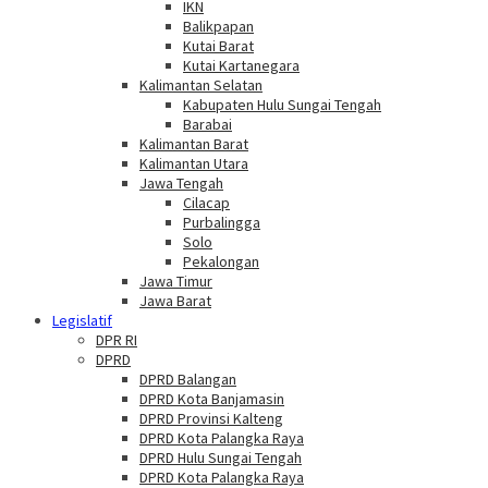
IKN
Balikpapan
Kutai Barat
Kutai Kartanegara
Kalimantan Selatan
Kabupaten Hulu Sungai Tengah
Barabai
Kalimantan Barat
Kalimantan Utara
Jawa Tengah
Cilacap
Purbalingga
Solo
Pekalongan
Jawa Timur
Jawa Barat
Legislatif
DPR RI
DPRD
DPRD Balangan
DPRD Kota Banjamasin
DPRD Provinsi Kalteng
DPRD Kota Palangka Raya
DPRD Hulu Sungai Tengah
DPRD Kota Palangka Raya