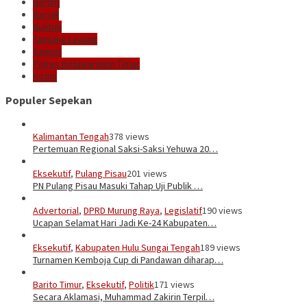
Bartim
Barsel
Buntok
Tamiang Layang
Sampit
Polres Kotawaringin Timur
Kotim
Populer Sepekan
Kalimantan Tengah
378 views
Pertemuan Regional Saksi-Saksi Yehuwa 20…
Eksekutif
,
Pulang Pisau
201 views
PN Pulang Pisau Masuki Tahap Uji Publik …
Advertorial
,
DPRD Murung Raya
,
Legislatif
190 views
Ucapan Selamat Hari Jadi Ke-24 Kabupaten…
Eksekutif
,
Kabupaten Hulu Sungai Tengah
189 views
Turnamen Kemboja Cup di Pandawan diharap…
Barito Timur
,
Eksekutif
,
Politik
171 views
Secara Aklamasi, Muhammad Zakirin Terpil…