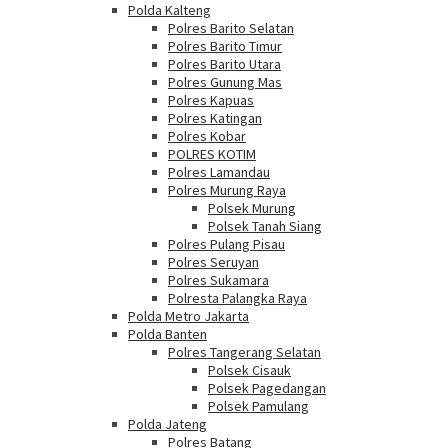
Polda Kalteng
Polres Barito Selatan
Polres Barito Timur
Polres Barito Utara
Polres Gunung Mas
Polres Kapuas
Polres Katingan
Polres Kobar
POLRES KOTIM
Polres Lamandau
Polres Murung Raya
Polsek Murung
Polsek Tanah Siang
Polres Pulang Pisau
Polres Seruyan
Polres Sukamara
Polresta Palangka Raya
Polda Metro Jakarta
Polda Banten
Polres Tangerang Selatan
Polsek Cisauk
Polsek Pagedangan
Polsek Pamulang
Polda Jateng
Polres Batang