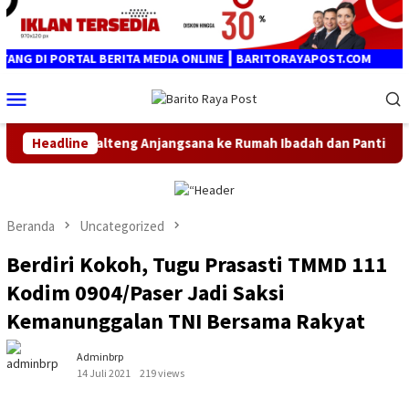
Loncat
ke
konten
L BERITA MEDIA ONLINE ┃ BARITORAYAPOST.COM
Menu
Mobile
g Anjangsana ke Rumah Ibadah dan Panti Asuhan
Headline
Bupati S
Beranda
Uncategorized
Berdiri Kokoh, Tugu Prasasti TMMD 111
Kodim 0904/Paser Jadi Saksi
Kemanunggalan TNI Bersama Rakyat
Adminbrp
14 Juli 2021
219 views