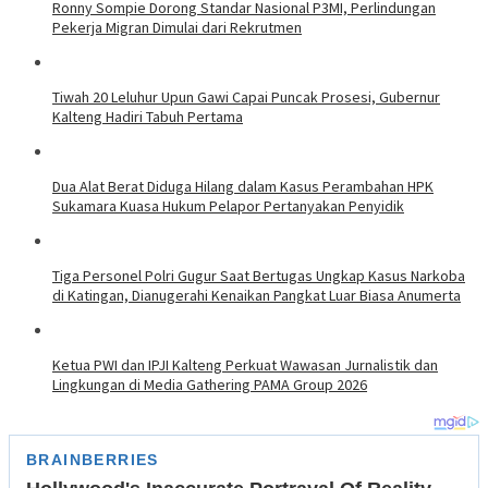
Ronny Sompie Dorong Standar Nasional P3MI, Perlindungan
Pekerja Migran Dimulai dari Rekrutmen
Tiwah 20 Leluhur Upun Gawi Capai Puncak Prosesi, Gubernur
Kalteng Hadiri Tabuh Pertama
Dua Alat Berat Diduga Hilang dalam Kasus Perambahan HPK
Sukamara Kuasa Hukum Pelapor Pertanyakan Penyidik
Tiga Personel Polri Gugur Saat Bertugas Ungkap Kasus Narkoba
di Katingan, Dianugerahi Kenaikan Pangkat Luar Biasa Anumerta
Ketua PWI dan IPJI Kalteng Perkuat Wawasan Jurnalistik dan
Lingkungan di Media Gathering PAMA Group 2026