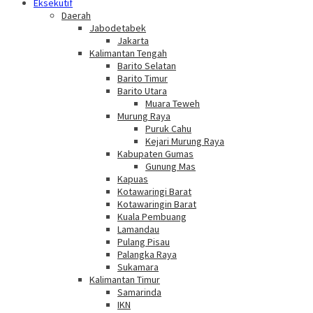
Eksekutif
Daerah
Jabodetabek
Jakarta
Kalimantan Tengah
Barito Selatan
Barito Timur
Barito Utara
Muara Teweh
Murung Raya
Puruk Cahu
Kejari Murung Raya
Kabupaten Gumas
Gunung Mas
Kapuas
Kotawaringi Barat
Kotawaringin Barat
Kuala Pembuang
Lamandau
Pulang Pisau
Palangka Raya
Sukamara
Kalimantan Timur
Samarinda
IKN