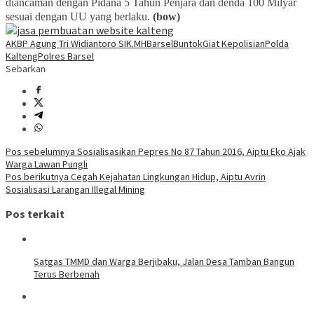
diancaman dengan Pidana 5 Tahun Penjara dan denda 100 Milyar
sesuai dengan UU yang berlaku.
(bow)
AKBP Agung Tri Widiantoro SIK.MH
Barsel
Buntok
Giat Kepolisian
Polda
Kalteng
Polres Barsel
Sebarkan
Navigasi
Pos sebelumnya
Sosialisasikan Pepres No 87 Tahun 2016, Aiptu Eko Ajak
Warga Lawan Pungli
pos
Pos berikutnya
Cegah Kejahatan Lingkungan Hidup, Aiptu Avrin
Sosialisasi Larangan Illegal Mining
Pos terkait
Satgas TMMD dan Warga Berjibaku, Jalan Desa Tamban Bangun
Terus Berbenah