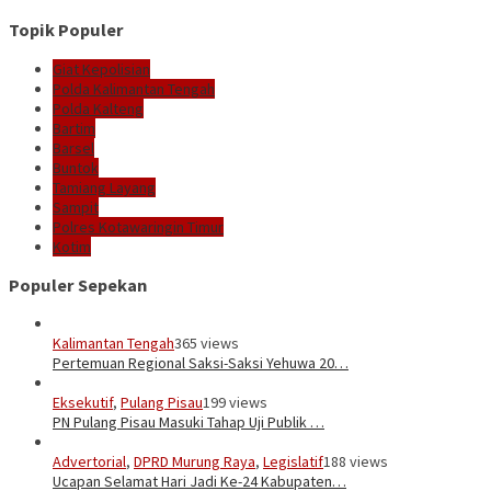
Topik Populer
Giat Kepolisian
Polda Kalimantan Tengah
Polda Kalteng
Bartim
Barsel
Buntok
Tamiang Layang
Sampit
Polres Kotawaringin Timur
Kotim
Populer Sepekan
Kalimantan Tengah
365 views
Pertemuan Regional Saksi-Saksi Yehuwa 20…
Eksekutif
,
Pulang Pisau
199 views
PN Pulang Pisau Masuki Tahap Uji Publik …
Advertorial
,
DPRD Murung Raya
,
Legislatif
188 views
Ucapan Selamat Hari Jadi Ke-24 Kabupaten…