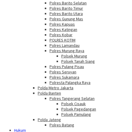
Polres Barito Selatan
Polres Barito Timur
Polres Barito Utara
Polres Gunung Mas
Polres Kapuas
Polres Katingan
Polres Kobar
POLRES KOTIM
Polres Lamandau
Polres Murung Raya
Polsek Murung
Polsek Tanah Siang
Polres Pulang Pisau
Polres Seruyan
Polres Sukamara
Polresta Palangka Raya
Polda Metro Jakarta
Polda Banten
Polres Tangerang Selatan
Polsek Cisauk
Polsek Pagedangan
Polsek Pamulang
Polda Jateng
Polres Batang
Hukum