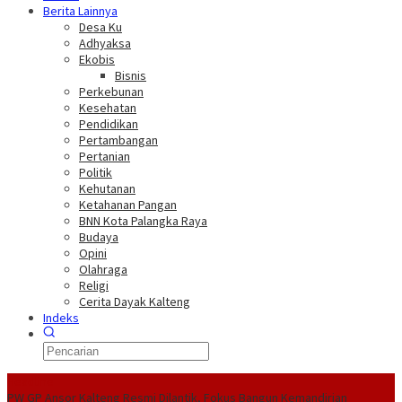
Berita Lainnya
Desa Ku
Adhyaksa
Ekobis
Bisnis
Perkebunan
Kesehatan
Pendidikan
Pertambangan
Pertanian
Politik
Kehutanan
Ketahanan Pangan
BNN Kota Palangka Raya
Budaya
Opini
Olahraga
Religi
Cerita Dayak Kalteng
Indeks
Headline
PW GP Ansor Kalteng Resmi Dilantik, Fokus Bangun Kemandirian