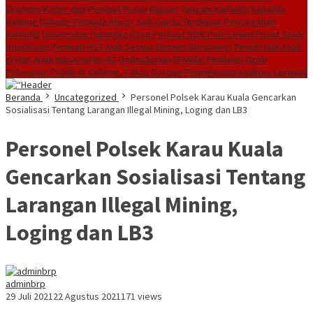
Ekonomi Kader dan Perkuat Peran Banser Tangani Karhutla
Kapolda
Kalteng Dukung Pemuda Ansor Jadi Garda Terdepan Pencegahan
Karhutla
Universitas Palangka Raya Perkuat SDM Polri Lewat Pusat Studi
Kepolisian
Pemkab HST Ajak Semua Elemen Bersinergi Penuhi Hak Anak
di Hari Anak Nasional ke-42
Ombudsman RI Mulai Penilaian Opini
Pelayanan Publik di Kalteng, Fokus Dorong Peningkatan Kualitas Layanan
Beranda
Uncategorized
Personel Polsek Karau Kuala Gencarkan
Sosialisasi Tentang Larangan Illegal Mining, Loging dan LB3
Personel Polsek Karau Kuala
Gencarkan Sosialisasi Tentang
Larangan Illegal Mining,
Loging dan LB3
adminbrp
29 Juli 2021
22 Agustus 2021
171 views