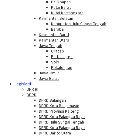
Balikpapan
Kutai Barat
Kutai Kartanegara
Kalimantan Selatan
Kabupaten Hulu Sungai Tengah
Barabai
Kalimantan Barat
Kalimantan Utara
Jawa Tengah
Cilacap
Purbalingga
Solo
Pekalongan
Jawa Timur
Jawa Barat
Legislatif
DPR RI
DPRD
DPRD Balangan
DPRD Kota Banjamasin
DPRD Provinsi Kalteng
DPRD Kota Palangka Raya
DPRD Hulu Sungai Tengah
DPRD Kota Palangka Raya
DPRD Barito Utara