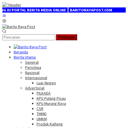
Loncat
ke
ORTAL BERITA MEDIA ONLINE ┃ BARITORAYAPOST.COM
konten
Menu
Mobile
Pencarian
Beranda
Berita Utama
General
Peristiwa
Nasional
Internasional
Luar Negeri
Advertorial
PILKADA
KPU Pulang Pisau
KPU Murung Raya
CSR
TMMD
UMKM
Produk Kalteng