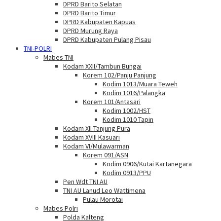
DPRD Barito Selatan
DPRD Barito Timur
DPRD Kabupaten Kapuas
DPRD Murung Raya
DPRD Kabupaten Pulang Pisau
TNI-POLRI
Mabes TNI
Kodam XXII/Tambun Bungai
Korem 102/Panju Panjung
Kodim 1013/Muara Teweh
Kodim 1016/Palangka
Korem 101/Antasari
Kodim 1002/HST
Kodim 1010 Tapin
Kodam XII Tanjung Pura
Kodam XVIII Kasuari
Kodam VI/Mulawarman
Korem 091/ASN
Kodim 0906/Kutai Kartanegara
Kodim 0913/PPU
Pen Wdt TNI AU
TNI AU Lanud Leo Wattimena
Pulau Morotai
Mabes Polri
Polda Kalteng