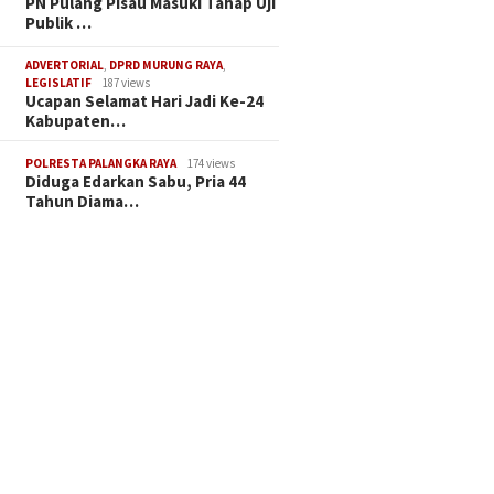
PN Pulang Pisau Masuki Tahap Uji
Publik …
ADVERTORIAL
,
DPRD MURUNG RAYA
,
LEGISLATIF
187 views
Ucapan Selamat Hari Jadi Ke-24
Kabupaten…
POLRESTA PALANGKA RAYA
174 views
Diduga Edarkan Sabu, Pria 44
Tahun Diama…