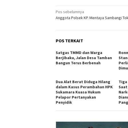
Navigasi
Pos sebelumnya
Anggota Polsek KP. Mentaya Sambangi To
pos
POS TERKAIT
Satgas TMMD dan Warga
Ronn
Berjibaku, Jalan Desa Tamban
Stan
Bangun Terus Berbenah
Perl
Dimu
Dua Alat Berat Diduga Hilang
Tiga
dalam Kasus Perambahan HPK
Saat
Sukamara Kuasa Hukum
Nark
Pelapor Pertanyakan
Dian
Penyidik
Pang