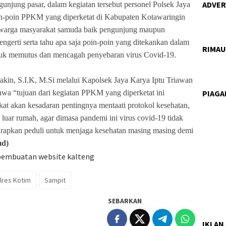
ADVERT
njung pasar, dalam kegiatan tersebut personel Polsek Jaya
-poin PPKM yang diperketat di Kabupaten Kotawaringin
 warga masyarakat samuda baik pengunjung maupun
gerti serta tahu apa saja poin-poin yang ditekankan dalam
RIMA
uk memutus dan mencagah penyebaran virus Covid-19.
kin, S.I.K, M.Si melalui Kapolsek Jaya Karya Iptu Triawan
PIAG
a “tujuan dari kegiatan PPKM yang diperketat ini
at akan kesadaran pentingnya mentaati protokol kesehatan,
luar rumah, agar dimasa pandemi ini virus covid-19 tidak
arapkan peduli untuk menjaga kesehatan masing masing demi
md)
lres Kotim
Sampit
SEBARKAN
IKLAN