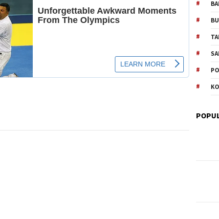
BA
B
TA
SA
PO
KO
POPUL