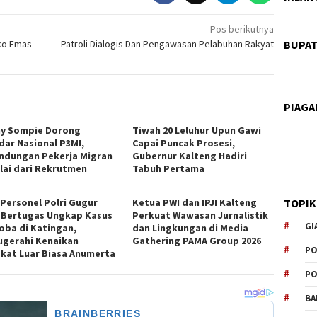
Pos berikutnya
BUPAT
ko Emas
Patroli Dialogis Dan Pengawasan Pelabuhan Rakyat
PIAG
y Sompie Dorong
Tiwah 20 Leluhur Upun Gawi
dar Nasional P3MI,
Capai Puncak Prosesi,
indungan Pekerja Migran
Gubernur Kalteng Hadiri
lai dari Rekrutmen
Tabuh Pertama
TOPIK
 Personel Polri Gugur
Ketua PWI dan IPJI Kalteng
 Bertugas Ungkap Kasus
Perkuat Wawasan Jurnalistik
GI
oba di Katingan,
dan Lingkungan di Media
ugerahi Kenaikan
Gathering PAMA Group 2026
PO
kat Luar Biasa Anumerta
PO
BA