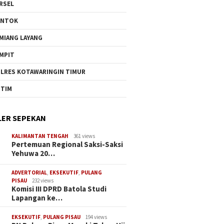
RSEL
UNTOK
MIANG LAYANG
MPIT
LRES KOTAWARINGIN TIMUR
TIM
ER SEPEKAN
KALIMANTAN TENGAH
361 views
Pertemuan Regional Saksi-Saksi
Yehuwa 20…
ADVERTORIAL
,
EKSEKUTIF
,
PULANG
PISAU
232 views
Komisi III DPRD Batola Studi
Lapangan ke…
EKSEKUTIF
,
PULANG PISAU
194 views