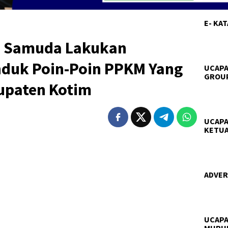
E- KA
a Samuda Lakukan
duk Poin-Poin PPKM Yang
UCAPA
GROUP
bupaten Kotim
UCAPA
KETUA
ADVERT
UCAPA
MURU