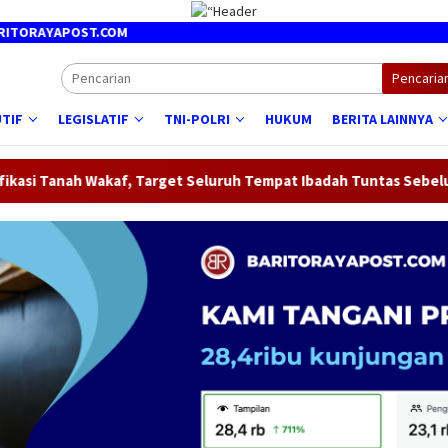
APOST.COM
Pencaria
TIF
LEGISLATIF
TNI-POLRI
HUKUM
BERITA LAINNYA
kaf, Target Seluruh Tempat Ibadah Tuntas Sebelum 2029
B