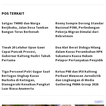
POS TERKAIT
Satgas TMMD dan Warga
Ronny Sompie Dorong Standar
Berjibaku, Jalan Desa Tamban
Nasional P3MI, Perlindungan
Bangun Terus Berbenah
Pekerja Migran Dimulai dari
Rekrutmen
Tiwah 20 Leluhur Upun Gawi
Dua Alat Berat Diduga Hilang
Capai Puncak Prosesi,
dalam Kasus Perambahan HPK
Gubernur Kalteng Hadiri Tabuh
Sukamara Kuasa Hukum
Pertama
Pelapor Pertanyakan Penyidik
Tiga Personel Polri Gugur Saat
Ketua PWI dan IPJI Kalteng
Bertugas Ungkap Kasus
Perkuat Wawasan Jurnalistik
Narkoba di Katingan,
dan Lingkungan di Media
Dianugerahi Kenaikan Pangkat
Gathering PAMA Group 2026
Luar Biasa Anumerta