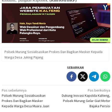
kondusif,”pungkas Kapolsek.
(Rah/Red/BRP)
Polsek Murung Sosialisasikan Prokes Dan Bagikan Masker Kepada
Warga Desa Juking Pajang
SEBARKAN
Navigasi
Pos sebelumnya
Pos berikutnya
Polsek Murung Sosialisasikan
Dukung Inovasi Kapolda Kalteng,
pos
Prokes Dan Bagikan Masker
Polsek Murung Gelar Giat Motor
Kepada Warga Desa Muara Jaan
Bajaka Persisi