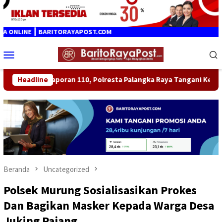
Loncat
ke
konten
NLINE ┃ BARITORAYAPOST.COM
Menu
Mobile
ggapi Laporan 110, Polresta Palangka Raya Tangani Keributan Ru
Headline
Beranda
Uncategorized
Polsek Murung Sosialisasikan Prokes
Dan Bagikan Masker Kepada Warga Desa
Juking Pajang