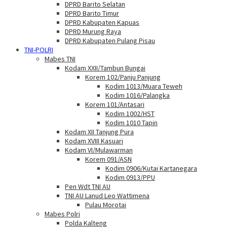
DPRD Barito Selatan
DPRD Barito Timur
DPRD Kabupaten Kapuas
DPRD Murung Raya
DPRD Kabupaten Pulang Pisau
TNI-POLRI
Mabes TNI
Kodam XXII/Tambun Bungai
Korem 102/Panju Panjung
Kodim 1013/Muara Teweh
Kodim 1016/Palangka
Korem 101/Antasari
Kodim 1002/HST
Kodim 1010 Tapin
Kodam XII Tanjung Pura
Kodam XVIII Kasuari
Kodam VI/Mulawarman
Korem 091/ASN
Kodim 0906/Kutai Kartanegara
Kodim 0913/PPU
Pen Wdt TNI AU
TNI AU Lanud Leo Wattimena
Pulau Morotai
Mabes Polri
Polda Kalteng