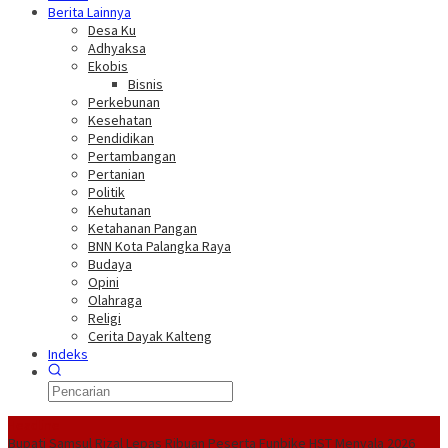
Berita Lainnya
Desa Ku
Adhyaksa
Ekobis
Bisnis
Perkebunan
Kesehatan
Pendidikan
Pertambangan
Pertanian
Politik
Kehutanan
Ketahanan Pangan
BNN Kota Palangka Raya
Budaya
Opini
Olahraga
Religi
Cerita Dayak Kalteng
Indeks
Headline
Bupati Samsul Rizal Lepas Ribuan Peserta Funbike HST Menyala 2026