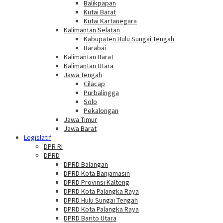
Balikpapan
Kutai Barat
Kutai Kartanegara
Kalimantan Selatan
Kabupaten Hulu Sungai Tengah
Barabai
Kalimantan Barat
Kalimantan Utara
Jawa Tengah
Cilacap
Purbalingga
Solo
Pekalongan
Jawa Timur
Jawa Barat
Legislatif
DPR RI
DPRD
DPRD Balangan
DPRD Kota Banjamasin
DPRD Provinsi Kalteng
DPRD Kota Palangka Raya
DPRD Hulu Sungai Tengah
DPRD Kota Palangka Raya
DPRD Barito Utara