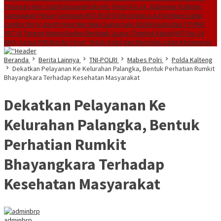
Peringati Hari Jadi Kabupaten Barito Timur Ke-24, Gubernur Kalteng
Sampaikan Pesan
Semarak HUT RI UFO Electronics & Furniture Gelar
Zumba Party dan Promo Merdeka Supersale 2026
Kreativitas TP PKK
HST di Tangan Mama Deden Berbuah Juara I Tingkat Kalsel
HUT ke-14
IWO, Ketua PWI Barito Timur: Tetap Solid dan Berpihak pada Kebenaran
Beranda
Berita Lainnya
TNI-POLRI
Mabes Polri
Polda Kalteng
Dekatkan Pelayanan Ke Kelurahan Palangka, Bentuk Perhatian Rumkit
Bhayangkara Terhadap Kesehatan Masyarakat
Dekatkan Pelayanan Ke
Kelurahan Palangka, Bentuk
Perhatian Rumkit
Bhayangkara Terhadap
Kesehatan Masyarakat
adminbrp