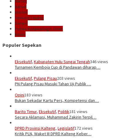
Bartim
Barsel
Buntok
Tamiang Layang
Sampit
Polres Kotawaringin Timur
Kotim
Populer Sepekan
Eksekutif
,
Kabupaten Hulu Sungai Tengah
346 views
Turnamen Kemboja Cup di Pandawan diharap…
Eksekutif
,
Pulang Pisau
203 views
PN Pulang Pisau Masuki Tahap Uji Publik …
Opini
183 views
Bukan Sekadar Kartu Pers, Kompetensi dan…
Barito Timur
,
Eksekutif
,
Politik
181 views
Secara Aklamasi, Muhammad Zakirin Terpil…
DPRD Provinsi Kalteng
,
Legislatif
172 views
Kritik PLN, Waket III DPRD Kalteng Keber…