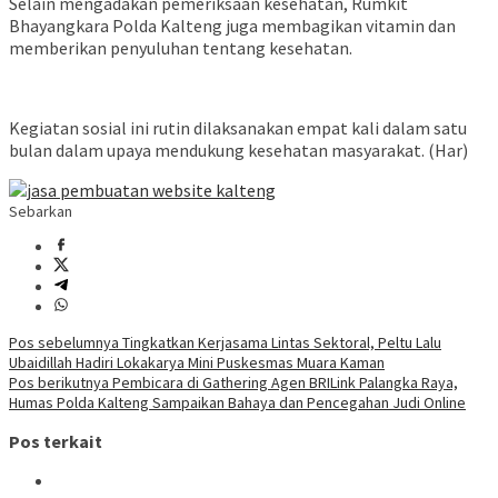
Selain mengadakan pemeriksaan kesehatan, Rumkit
Bhayangkara Polda Kalteng juga membagikan vitamin dan
memberikan penyuluhan tentang kesehatan.
Kegiatan sosial ini rutin dilaksanakan empat kali dalam satu
bulan dalam upaya mendukung kesehatan masyarakat. (Har)
Sebarkan
Navigasi
Pos sebelumnya
Tingkatkan Kerjasama Lintas Sektoral, Peltu Lalu
Ubaidillah Hadiri Lokakarya Mini Puskesmas Muara Kaman
pos
Pos berikutnya
Pembicara di Gathering Agen BRILink Palangka Raya,
Humas Polda Kalteng Sampaikan Bahaya dan Pencegahan Judi Online
Pos terkait