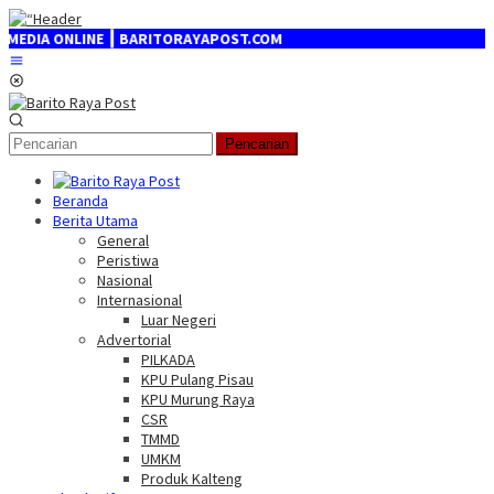
Loncat
ke
A ONLINE ┃ BARITORAYAPOST.COM
konten
Menu
Mobile
Pencarian
Beranda
Berita Utama
General
Peristiwa
Nasional
Internasional
Luar Negeri
Advertorial
PILKADA
KPU Pulang Pisau
KPU Murung Raya
CSR
TMMD
UMKM
Produk Kalteng