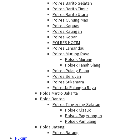
Polres Barito Selatan
Polres Barito Timur
Polres Barito Utara
Polres Gunung Mas
Polres Kapuas
Polres Katingan
Polres Kobar
POLRES KOTIM
Polres Lamandau
Polres Murung Raya
Polsek Murung
Polsek Tanah Siang
Polres Pulang Pisau
Polres Seruyan
Polres Sukamara
Polresta Palangka Raya
Polda Metro Jakarta
Polda Banten
Polres Tangerang Selatan
Polsek Cisauk
Polsek Pagedangan
Polsek Pamulang
Polda Jateng
Polres Batang
Hukum