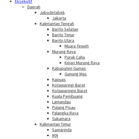
Eksekutif
Daerah
Jabodetabek
Jakarta
Kalimantan Tengah
Barito Selatan
Barito Timur
Barito Utara
Muara Teweh
Murung Raya
Puruk Cahu
Kejari Murung Raya
Kabupaten Gumas
Gunung Mas
Kapuas
Kotawaringi Barat
Kotawaringin Barat
Kuala Pembuang
Lamandau
Pulang Pisau
Palangka Raya
Sukamara
Kalimantan Timur
Samarinda
IKN