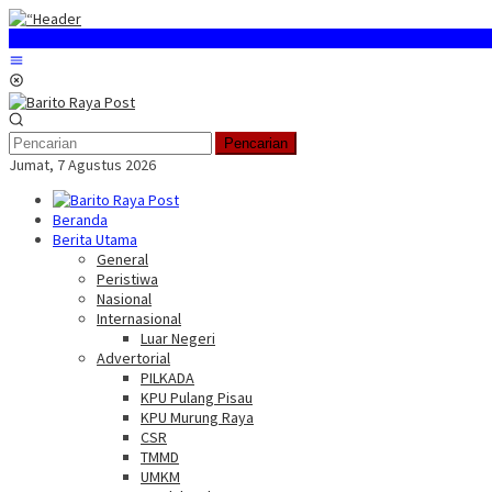
Loncat
ke
konten
Menu
Mobile
Pencarian
Jumat, 7 Agustus 2026
Beranda
Berita Utama
General
Peristiwa
Nasional
Internasional
Luar Negeri
Advertorial
PILKADA
KPU Pulang Pisau
KPU Murung Raya
CSR
TMMD
UMKM