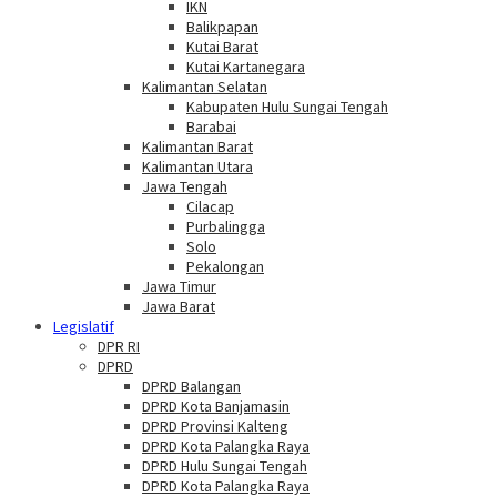
IKN
Balikpapan
Kutai Barat
Kutai Kartanegara
Kalimantan Selatan
Kabupaten Hulu Sungai Tengah
Barabai
Kalimantan Barat
Kalimantan Utara
Jawa Tengah
Cilacap
Purbalingga
Solo
Pekalongan
Jawa Timur
Jawa Barat
Legislatif
DPR RI
DPRD
DPRD Balangan
DPRD Kota Banjamasin
DPRD Provinsi Kalteng
DPRD Kota Palangka Raya
DPRD Hulu Sungai Tengah
DPRD Kota Palangka Raya