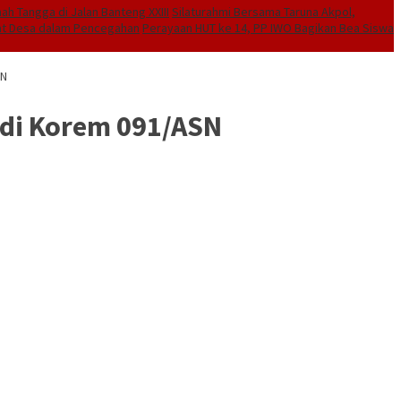
h Tangga di Jalan Banteng XXIII
Silaturahmi Bersama Taruna Akpol,
rat Desa dalam Pencegahan
Perayaan HUT ke 14, PP IWO Bagikan Bea Siswa
SN
 di Korem 091/ASN