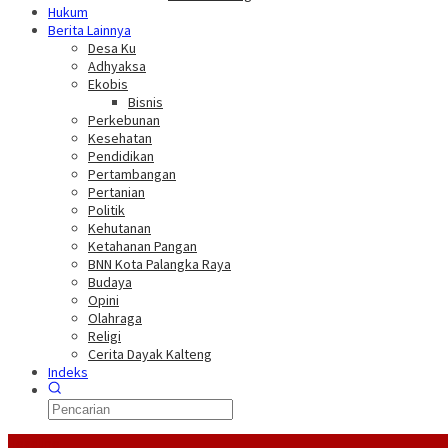
Hukum
Berita Lainnya
Desa Ku
Adhyaksa
Ekobis
Bisnis
Perkebunan
Kesehatan
Pendidikan
Pertambangan
Pertanian
Politik
Kehutanan
Ketahanan Pangan
BNN Kota Palangka Raya
Budaya
Opini
Olahraga
Religi
Cerita Dayak Kalteng
Indeks
Headline