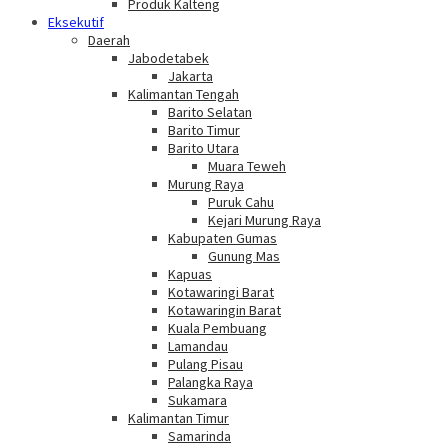
Produk Kalteng
Eksekutif
Daerah
Jabodetabek
Jakarta
Kalimantan Tengah
Barito Selatan
Barito Timur
Barito Utara
Muara Teweh
Murung Raya
Puruk Cahu
Kejari Murung Raya
Kabupaten Gumas
Gunung Mas
Kapuas
Kotawaringi Barat
Kotawaringin Barat
Kuala Pembuang
Lamandau
Pulang Pisau
Palangka Raya
Sukamara
Kalimantan Timur
Samarinda