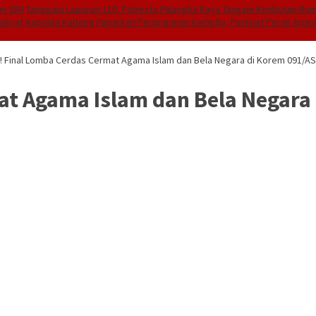
on SIM
Tanggapi Laporan 110, Polresta Palangka Raya Tangani Keributan Ruma
Rakyat
Kapolda Kalteng Paparkan Penanganan Karhutla, Perkuat Peran Apa
! Final Lomba Cerdas Cermat Agama Islam dan Bela Negara di Korem 091/A
at Agama Islam dan Bela Negara