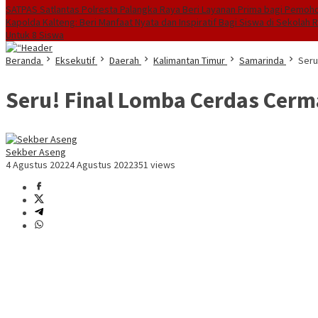
SATPAS Satlantas Polresta Palangka Raya Beri Layanan Prima bagi Pemoh
Kapolda Kalteng: Beri Manfaat Nyata dan Inspiratif Bagi Siswa di Sekolah 
Untuk 8 Siswa
Beranda
Eksekutif
Daerah
Kalimantan Timur
Samarinda
Seru
Seru! Final Lomba Cerdas Cerm
Sekber Aseng
4 Agustus 2022
4 Agustus 2022
351 views