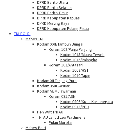
DPRD Barito Utara
DPRD Barito Selatan
DPRD Barito Timur
DPRD Kabupaten Kapuas
DPRD Murung Raya
DPRD Kabupaten Pulang Pisau
TNI-POLRI
Mabes TNI
Kodam XXII/Tambun Bungai
Korem 102/Panju Panjung
Kodim 1013/Muara Teweh
Kodim 1016/Palangka
Korem 101/Antasari
Kodim 1002/HST
Kodim 1010 Tapin
Kodam XII Tanjung Pura
Kodam XVIII Kasuari
Kodam VI/Mulawarman
Korem 091/ASN
Kodim 0906/Kutai Kartanegara
Kodim 0913/PPU
Pen Wdt TNI AU
TNI AU Lanud Leo Wattimena
Pulau Morotai
Mabes Polri