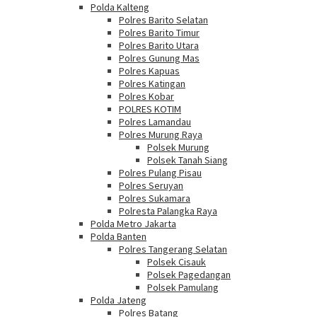
Polda Kalteng
Polres Barito Selatan
Polres Barito Timur
Polres Barito Utara
Polres Gunung Mas
Polres Kapuas
Polres Katingan
Polres Kobar
POLRES KOTIM
Polres Lamandau
Polres Murung Raya
Polsek Murung
Polsek Tanah Siang
Polres Pulang Pisau
Polres Seruyan
Polres Sukamara
Polresta Palangka Raya
Polda Metro Jakarta
Polda Banten
Polres Tangerang Selatan
Polsek Cisauk
Polsek Pagedangan
Polsek Pamulang
Polda Jateng
Polres Batang