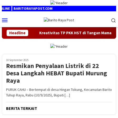
Loncat
ke
 ┃ BARITORAYAPOST.COM
konten
Menu
Mobile
26
Headline
Kreativitas TP PKK HST di Tangan Mama Deden Berbuah
10 September 2025
Resmikan Penyalaan Listrik di 22
Desa Langkah HEBAT Bupati Murung
Raya
PURUK CAHU – Bertempat di desa Hingan Tokung, Kecamatan Barito
Tuhup Raya, Rabu (10/9/2025), Bupati […]
BERITA TERKAIT