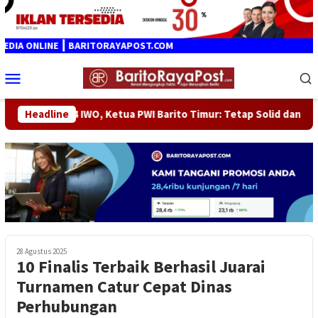
Loncat
ke
konten
IA ONLINE ┃ BARITORAYAPOST.COM
Menu
Mobile
HUT ke-14 IWO, Ketua PWI Barito Timur: Tetap Solid dan Berpiha
Headline
28 Agustus 2025
10 Finalis Terbaik Berhasil Juarai
Turnamen Catur Cepat Dinas
Perhubungan