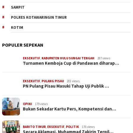
SAMPIT
POLRES KOTAWARINGIN TIMUR
KOTIM
POPULER SEPEKAN
EKSEKUTIF
,
KABUPATEN HULU SUNGAI TENGAH
287 views
Turnamen Kemboja Cup di Pandawan diharap…
EKSEKUTIF
,
PULANG PISAU
201 views
PN Pulang Pisau Masuki Tahap Uji Publik …
OPINI
179 views
Bukan Sekadar Kartu Pers, Kompetensi dan…
BARITO TIMUR
,
EKSEKUTIF
,
POLITIK
176 views
Secara Aklamasi, Muhammad Zakirin Terpil…