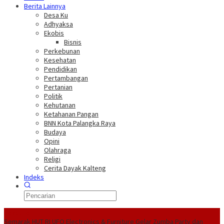
Berita Lainnya
Desa Ku
Adhyaksa
Ekobis
Bisnis
Perkebunan
Kesehatan
Pendidikan
Pertambangan
Pertanian
Politik
Kehutanan
Ketahanan Pangan
BNN Kota Palangka Raya
Budaya
Opini
Olahraga
Religi
Cerita Dayak Kalteng
Indeks
Headline
Semarak HUT RI UFO Electronics & Furniture Gelar Zumba Party dan