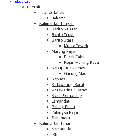
Eksekutif
Daerah
Jabodetabek
Jakarta
Kalimantan Tengah
Barito Selatan
Barito Timur
Barito Utara
Muara Teweh
Murung Raya
Puruk Cahu
Kejari Murung Raya
Kabupaten Gumas
Gunung Mas
Kapuas
Kotawaringi Barat
Kotawaringin Barat
Kuala Pembuang
Lamandau
Pulang Pisau
Palangka Raya
Sukamara
Kalimantan Timur
Samarinda
IKN