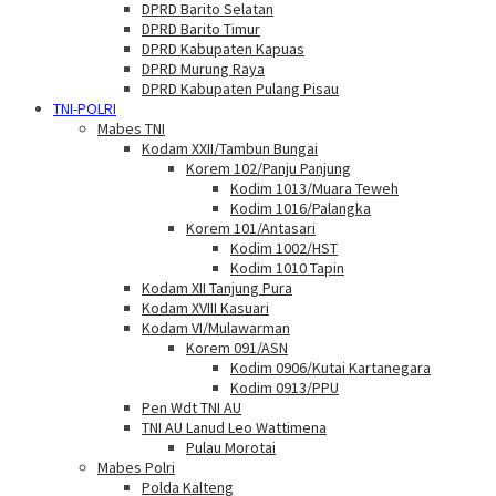
DPRD Barito Selatan
DPRD Barito Timur
DPRD Kabupaten Kapuas
DPRD Murung Raya
DPRD Kabupaten Pulang Pisau
TNI-POLRI
Mabes TNI
Kodam XXII/Tambun Bungai
Korem 102/Panju Panjung
Kodim 1013/Muara Teweh
Kodim 1016/Palangka
Korem 101/Antasari
Kodim 1002/HST
Kodim 1010 Tapin
Kodam XII Tanjung Pura
Kodam XVIII Kasuari
Kodam VI/Mulawarman
Korem 091/ASN
Kodim 0906/Kutai Kartanegara
Kodim 0913/PPU
Pen Wdt TNI AU
TNI AU Lanud Leo Wattimena
Pulau Morotai
Mabes Polri
Polda Kalteng