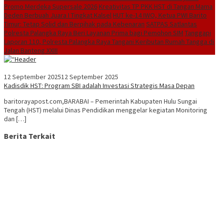
Promo Merdeka Supersale 2026
Kreativitas TP PKK HST di Tangan Mama
Deden Berbuah Juara I Tingkat Kalsel
HUT ke-14 IWO, Ketua PWI Barito
Timur: Tetap Solid dan Berpihak pada Kebenaran
SATPAS Satlantas
Polresta Palangka Raya Beri Layanan Prima bagi Pemohon SIM
Tanggapi
Laporan 110, Polresta Palangka Raya Tangani Keributan Rumah Tangga di
Jalan Banteng XXIII
12 September 2025
12 September 2025
Kadisdik HST: Program SBI adalah Investasi Strategis Masa Depan
baritorayapost.com,BARABAI – Pemerintah Kabupaten Hulu Sungai
Tengah (HST) melalui Dinas Pendidikan menggelar kegiatan Monitoring
dan […]
Berita Terkait