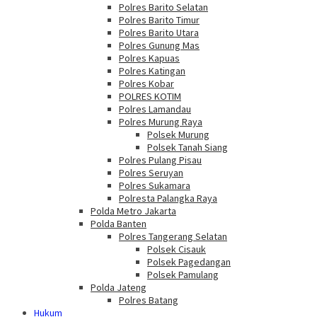
Polres Barito Selatan
Polres Barito Timur
Polres Barito Utara
Polres Gunung Mas
Polres Kapuas
Polres Katingan
Polres Kobar
POLRES KOTIM
Polres Lamandau
Polres Murung Raya
Polsek Murung
Polsek Tanah Siang
Polres Pulang Pisau
Polres Seruyan
Polres Sukamara
Polresta Palangka Raya
Polda Metro Jakarta
Polda Banten
Polres Tangerang Selatan
Polsek Cisauk
Polsek Pagedangan
Polsek Pamulang
Polda Jateng
Polres Batang
Hukum