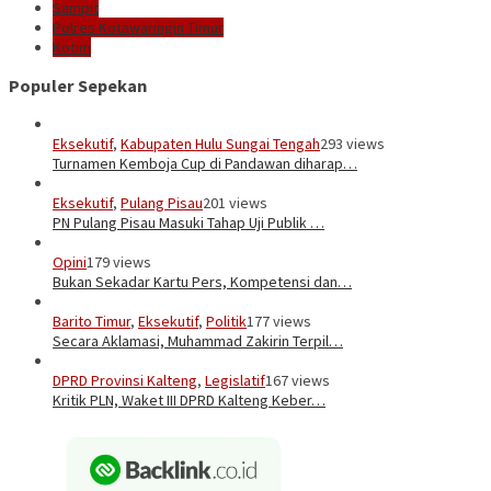
Sampit
Polres Kotawaringin Timur
Kotim
Populer Sepekan
Eksekutif
,
Kabupaten Hulu Sungai Tengah
293 views
Turnamen Kemboja Cup di Pandawan diharap…
Eksekutif
,
Pulang Pisau
201 views
PN Pulang Pisau Masuki Tahap Uji Publik …
Opini
179 views
Bukan Sekadar Kartu Pers, Kompetensi dan…
Barito Timur
,
Eksekutif
,
Politik
177 views
Secara Aklamasi, Muhammad Zakirin Terpil…
DPRD Provinsi Kalteng
,
Legislatif
167 views
Kritik PLN, Waket III DPRD Kalteng Keber…