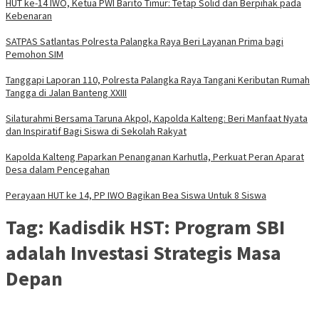
HUT ke-14 IWO, Ketua PWI Barito Timur: Tetap Solid dan Berpihak pada
Kebenaran
SATPAS Satlantas Polresta Palangka Raya Beri Layanan Prima bagi
Pemohon SIM
Tanggapi Laporan 110, Polresta Palangka Raya Tangani Keributan Rumah
Tangga di Jalan Banteng XXIII
Silaturahmi Bersama Taruna Akpol, Kapolda Kalteng: Beri Manfaat Nyata
dan Inspiratif Bagi Siswa di Sekolah Rakyat
Kapolda Kalteng Paparkan Penanganan Karhutla, Perkuat Peran Aparat
Desa dalam Pencegahan
Perayaan HUT ke 14, PP IWO Bagikan Bea Siswa Untuk 8 Siswa
Tag:
Kadisdik HST: Program SBI
adalah Investasi Strategis Masa
Depan