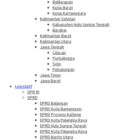
Balikpapan
Kutai Barat
Kutai Kartanegara
Kalimantan Selatan
Kabupaten Hulu Sungai Tengah
Barabai
Kalimantan Barat
Kalimantan Utara
Jawa Tengah
Cilacap
Purbalingga
Solo
Pekalongan
Jawa Timur
Jawa Barat
Legislatif
DPR RI
DPRD
DPRD Balangan
DPRD Kota Banjamasin
DPRD Provinsi Kalteng
DPRD Kota Palangka Raya
DPRD Hulu Sungai Tengah
DPRD Kota Palangka Raya
DPRD Barito Utara