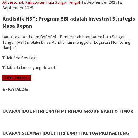
Vananta
Advertorial
,
Kabupaten Hulu Sungai Tengah
12 September 2025
12
3264
September 2025
Kadisdik HST: Program SBI adalah Investasi Strategis
Masa Depan
baritorayapost.com,BARABAI – Pemerintah Kabupaten Hulu Sungai
Tengah (HST) melalui Dinas Pendidikan menggelar kegiatan Monitoring
dan […]
Tidak Ada Pos Lagi.
Tidak ada laman yang di load.
Lihat Lainnya
E- KATALOG
UCAPAN IDUL FITRI 1447H PT RIMAU GROUP BARITO TIMUR
UCAPAN SELAMAT IDUL FITRI 1447 H KETUA PKB KALTENG