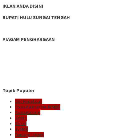
IKLAN ANDA DISINI
BUPATI HULU SUNGAI TENGAH
PIAGAM PENGHARGAAN
Topik Populer
Giat Kepolisian
Polda Kalimantan Tengah
Polda Kalteng
Bartim
Barsel
Buntok
Tamiang Layang