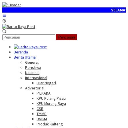
Loncat
ke
SELAMAT DATANG 
konten
Menu
Mobile
Pencarian
Beranda
Berita Utama
General
Peristiwa
Nasional
Internasional
Luar Negeri
Advertorial
PILKADA
KPU Pulang Pisau
KPU Murung Raya
CSR
TMMD
UMKM
Produk Kalteng