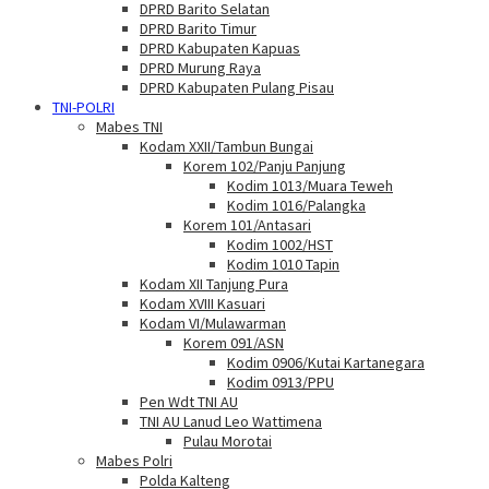
DPRD Barito Selatan
DPRD Barito Timur
DPRD Kabupaten Kapuas
DPRD Murung Raya
DPRD Kabupaten Pulang Pisau
TNI-POLRI
Mabes TNI
Kodam XXII/Tambun Bungai
Korem 102/Panju Panjung
Kodim 1013/Muara Teweh
Kodim 1016/Palangka
Korem 101/Antasari
Kodim 1002/HST
Kodim 1010 Tapin
Kodam XII Tanjung Pura
Kodam XVIII Kasuari
Kodam VI/Mulawarman
Korem 091/ASN
Kodim 0906/Kutai Kartanegara
Kodim 0913/PPU
Pen Wdt TNI AU
TNI AU Lanud Leo Wattimena
Pulau Morotai
Mabes Polri
Polda Kalteng