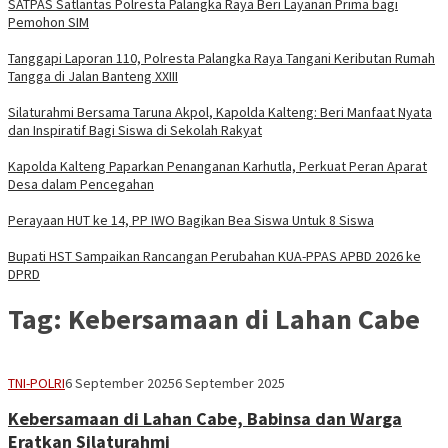
SATPAS Satlantas Polresta Palangka Raya Beri Layanan Prima bagi
Pemohon SIM
Tanggapi Laporan 110, Polresta Palangka Raya Tangani Keributan Rumah
Tangga di Jalan Banteng XXIII
Silaturahmi Bersama Taruna Akpol, Kapolda Kalteng: Beri Manfaat Nyata
dan Inspiratif Bagi Siswa di Sekolah Rakyat
Kapolda Kalteng Paparkan Penanganan Karhutla, Perkuat Peran Aparat
Desa dalam Pencegahan
Perayaan HUT ke 14, PP IWO Bagikan Bea Siswa Untuk 8 Siswa
Bupati HST Sampaikan Rancangan Perubahan KUA-PPAS APBD 2026 ke
DPRD
Tag:
Kebersamaan di Lahan Cabe
Vananta
TNI-POLRI
6 September 2025
6 September 2025
3264
Kebersamaan di Lahan Cabe, Babinsa dan Warga
Eratkan Silaturahmi