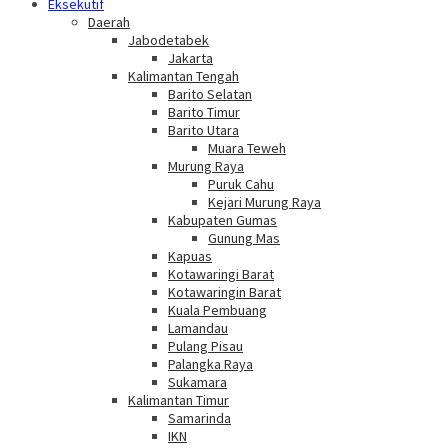
Eksekutif
Daerah
Jabodetabek
Jakarta
Kalimantan Tengah
Barito Selatan
Barito Timur
Barito Utara
Muara Teweh
Murung Raya
Puruk Cahu
Kejari Murung Raya
Kabupaten Gumas
Gunung Mas
Kapuas
Kotawaringi Barat
Kotawaringin Barat
Kuala Pembuang
Lamandau
Pulang Pisau
Palangka Raya
Sukamara
Kalimantan Timur
Samarinda
IKN