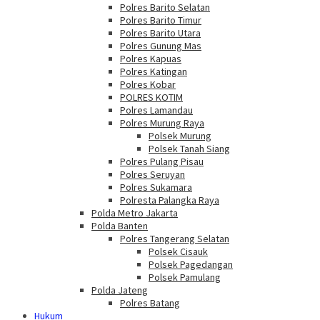
Polres Barito Selatan
Polres Barito Timur
Polres Barito Utara
Polres Gunung Mas
Polres Kapuas
Polres Katingan
Polres Kobar
POLRES KOTIM
Polres Lamandau
Polres Murung Raya
Polsek Murung
Polsek Tanah Siang
Polres Pulang Pisau
Polres Seruyan
Polres Sukamara
Polresta Palangka Raya
Polda Metro Jakarta
Polda Banten
Polres Tangerang Selatan
Polsek Cisauk
Polsek Pagedangan
Polsek Pamulang
Polda Jateng
Polres Batang
Hukum