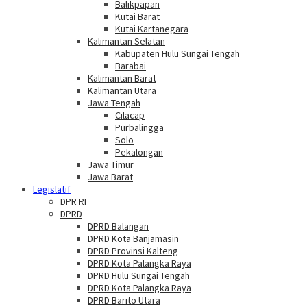
Balikpapan
Kutai Barat
Kutai Kartanegara
Kalimantan Selatan
Kabupaten Hulu Sungai Tengah
Barabai
Kalimantan Barat
Kalimantan Utara
Jawa Tengah
Cilacap
Purbalingga
Solo
Pekalongan
Jawa Timur
Jawa Barat
Legislatif
DPR RI
DPRD
DPRD Balangan
DPRD Kota Banjamasin
DPRD Provinsi Kalteng
DPRD Kota Palangka Raya
DPRD Hulu Sungai Tengah
DPRD Kota Palangka Raya
DPRD Barito Utara