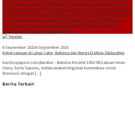
Kalsel
HUT ke-14 IWO, Ketua PWI Barito Timur: Tetap Solid dan Berpihak
pada Kebenaran
SATPAS Satlantas Polresta Palangka Raya Beri Layanan
Prima bagi Pemohon SIM
Tanggapi Laporan 110, Polresta Palangka Raya
Tangani Keributan Rumah Tangga di Jalan Banteng XXIII
Silaturahmi
Bersama Taruna Akpol, Kapolda Kalteng: Beri Manfaat Nyata dan
Inspiratif Bagi Siswa di Sekolah Rakyat
6 September 2025
6 September 2025
Kebersamaan di Lahan Cabe, Babinsa dan Warga Eratkan Silaturahmi
baritorayapost.com,Barabai – Babinsa Koramil 1002-08/Labuan Amas
Utara, Sertu Supono, melaksanakan kegiatan komunikasi sosial
(Komsos) dengan […]
Berita Terkait