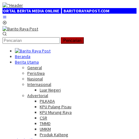
Loncat
ke
AL BERITA MEDIA ONLINE ┃ BARITORAYAPOST.COM
konten
Menu
Mobile
Pencarian
Beranda
Berita Utama
General
Peristiwa
Nasional
Internasional
Luar Negeri
Advertorial
PILKADA
KPU Pulang Pisau
KPU Murung Raya
CSR
TMMD
UMKM
Produk Kalteng