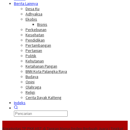
Berita Lainnya
Desa Ku
Adhyaksa
Ekobis
Bisnis
Perkebunan
Kesehatan
Pendidikan
Pertambangan
Pertanian
Politik
Kehutanan
Ketahanan Pangan
BNN Kota Palangka Raya
Budaya
Opini
Olahraga
Religi
Cerita Dayak Kalteng
Indeks
Headline
Kreativitas TP PKK HST di Tangan Mama Deden Berbuah Juara I Tingkat