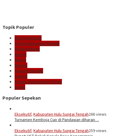
Topik Populer
Giat Kepolisian
Polda Kalimantan Tengah
Polda Kalteng
Bartim
Barsel
Buntok
Tamiang Layang
Sampit
Polres Kotawaringin Timur
Kotim
Populer Sepekan
Eksekutif
,
Kabupaten Hulu Sungai Tengah
266 views
Turnamen Kemboja Cup di Pandawan diharap…
Eksekutif
,
Kabupaten Hulu Sungai Tengah
259 views
Bupati HST Bekali Kepala Desa Kepemimpin…