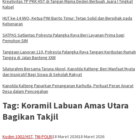
Kreativitas TP PKK HST di Tangan Mama Deden Berbuah Juara I Tingkat
Kalsel
HUT ke-14 IWO, Ketua PWI Barito Timur: Tetap Solid dan Berpihak pada
Kebenaran
SATPAS Satlantas Polresta Palangka Raya Beri Layanan Prima bagi
Pemohon SIM
Tanggapi Laporan 110, Polresta Palangka Raya Tangani Keributan Rumah
Tangga di Jalan Banteng XXIII
Silaturahmi Bersama Taruna Akpol, Kapolda Kalteng: Beri Manfaat Nyata
dan Inspiratif Bagi Siswa di Sekolah Rakyat
Kapolda Kalteng Paparkan Penanganan Karhutla, Perkuat Peran Aparat
Desa dalam Pencegahan
Tag:
Koramil Labuan Amas Utara
Bagikan Takjil
Vananta
Kodim 1002/HST
,
TNI-POLRI
18 Maret 2026
18 Maret 2026