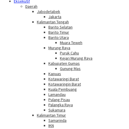
Eksekutif
Daerah
Jabodetabek
Jakarta
Kalimantan Tengah
Barito Selatan
Barito Timur
Barito Utara
Muara Teweh
Murung Raya
Puruk Cahu
Kejari Murung Raya
Kabupaten Gumas
Gunung Mas
Kapuas
Kotawaringi Barat
Kotawaringin Barat
Kuala Pembuang
Lamandau
Pulang Pisau
Palangka Raya
Sukamara
Kalimantan Timur
Samarinda
IKN