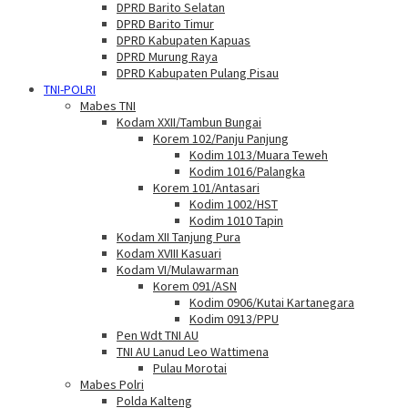
DPRD Barito Selatan
DPRD Barito Timur
DPRD Kabupaten Kapuas
DPRD Murung Raya
DPRD Kabupaten Pulang Pisau
TNI-POLRI
Mabes TNI
Kodam XXII/Tambun Bungai
Korem 102/Panju Panjung
Kodim 1013/Muara Teweh
Kodim 1016/Palangka
Korem 101/Antasari
Kodim 1002/HST
Kodim 1010 Tapin
Kodam XII Tanjung Pura
Kodam XVIII Kasuari
Kodam VI/Mulawarman
Korem 091/ASN
Kodim 0906/Kutai Kartanegara
Kodim 0913/PPU
Pen Wdt TNI AU
TNI AU Lanud Leo Wattimena
Pulau Morotai
Mabes Polri
Polda Kalteng