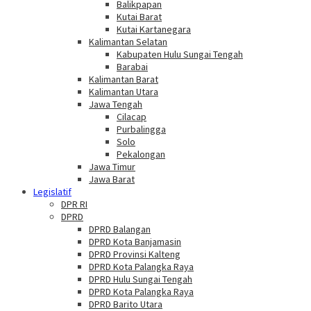
Balikpapan
Kutai Barat
Kutai Kartanegara
Kalimantan Selatan
Kabupaten Hulu Sungai Tengah
Barabai
Kalimantan Barat
Kalimantan Utara
Jawa Tengah
Cilacap
Purbalingga
Solo
Pekalongan
Jawa Timur
Jawa Barat
Legislatif
DPR RI
DPRD
DPRD Balangan
DPRD Kota Banjamasin
DPRD Provinsi Kalteng
DPRD Kota Palangka Raya
DPRD Hulu Sungai Tengah
DPRD Kota Palangka Raya
DPRD Barito Utara