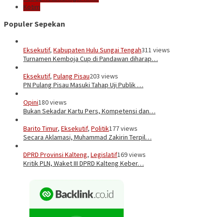
Kotim
Populer Sepekan
Eksekutif
,
Kabupaten Hulu Sungai Tengah
311 views
Turnamen Kemboja Cup di Pandawan diharap…
Eksekutif
,
Pulang Pisau
203 views
PN Pulang Pisau Masuki Tahap Uji Publik …
Opini
180 views
Bukan Sekadar Kartu Pers, Kompetensi dan…
Barito Timur
,
Eksekutif
,
Politik
177 views
Secara Aklamasi, Muhammad Zakirin Terpil…
DPRD Provinsi Kalteng
,
Legislatif
169 views
Kritik PLN, Waket III DPRD Kalteng Keber…