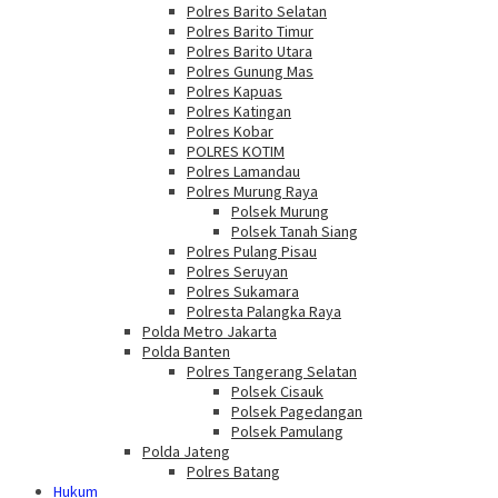
Polres Barito Selatan
Polres Barito Timur
Polres Barito Utara
Polres Gunung Mas
Polres Kapuas
Polres Katingan
Polres Kobar
POLRES KOTIM
Polres Lamandau
Polres Murung Raya
Polsek Murung
Polsek Tanah Siang
Polres Pulang Pisau
Polres Seruyan
Polres Sukamara
Polresta Palangka Raya
Polda Metro Jakarta
Polda Banten
Polres Tangerang Selatan
Polsek Cisauk
Polsek Pagedangan
Polsek Pamulang
Polda Jateng
Polres Batang
Hukum