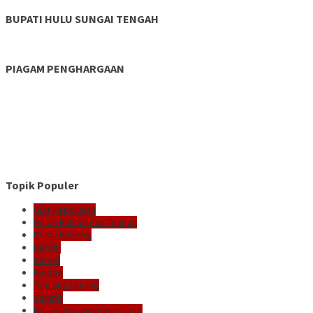
BUPATI HULU SUNGAI TENGAH
PIAGAM PENGHARGAAN
Topik Populer
Giat Kepolisian
Polda Kalimantan Tengah
Polda Kalteng
Bartim
Barsel
Buntok
Tamiang Layang
Sampit
Polres Kotawaringin Timur