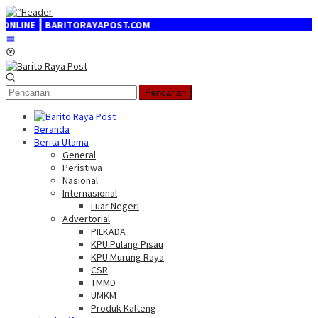
Loncat
ke
 ┃ BARITORAYAPOST.COM
konten
Menu
Mobile
Pencarian
Beranda
Berita Utama
General
Peristiwa
Nasional
Internasional
Luar Negeri
Advertorial
PILKADA
KPU Pulang Pisau
KPU Murung Raya
CSR
TMMD
UMKM
Produk Kalteng