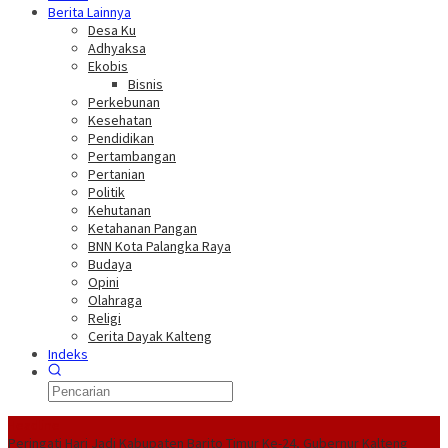
Berita Lainnya
Desa Ku
Adhyaksa
Ekobis
Bisnis
Perkebunan
Kesehatan
Pendidikan
Pertambangan
Pertanian
Politik
Kehutanan
Ketahanan Pangan
BNN Kota Palangka Raya
Budaya
Opini
Olahraga
Religi
Cerita Dayak Kalteng
Indeks
Headline
Peringati Hari Jadi Kabupaten Barito Timur Ke-24, Gubernur Kalteng