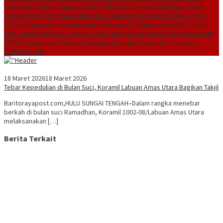
Sampaikan Pesan
Semarak HUT RI UFO Electronics & Furniture Gelar
Zumba Party dan Promo Merdeka Supersale 2026
Kreativitas TP PKK
HST di Tangan Mama Deden Berbuah Juara I Tingkat Kalsel
HUT ke-14
IWO, Ketua PWI Barito Timur: Tetap Solid dan Berpihak pada Kebenaran
SATPAS Satlantas Polresta Palangka Raya Beri Layanan Prima bagi
Pemohon SIM
18 Maret 2026
18 Maret 2026
Tebar Kepedulian di Bulan Suci, Koramil Labuan Amas Utara Bagikan Takjil
Baritorayapost.com,HULU SUNGAI TENGAH–Dalam rangka menebar
berkah di bulan suci Ramadhan, Koramil 1002-08/Labuan Amas Utara
melaksanakan […]
Berita Terkait