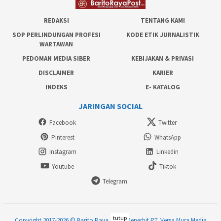
REDAKSI
TENTANG KAMI
SOP PERLINDUNGAN PROFESI
KODE ETIK JURNALISTIK
WARTAWAN
PEDOMAN MEDIA SIBER
KEBIJAKAN & PRIVASI
DISCLAIMER
KARIER
INDEKS
E- KATALOG
JARINGAN SOCIAL
Facebook
Twitter
Pinterest
WhatsApp
Instagram
Linkedin
Youtube
Tiktok
Telegram
tutup
Copyright 2017-2026 © Barito Raya Post | Penerbit PT. Versa Mura Media