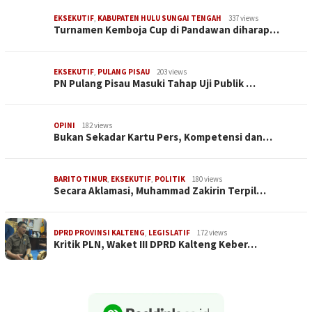
EKSEKUTIF
,
KABUPATEN HULU SUNGAI TENGAH
337 views
Turnamen Kemboja Cup di Pandawan diharap…
EKSEKUTIF
,
PULANG PISAU
203 views
PN Pulang Pisau Masuki Tahap Uji Publik …
OPINI
182 views
Bukan Sekadar Kartu Pers, Kompetensi dan…
BARITO TIMUR
,
EKSEKUTIF
,
POLITIK
180 views
Secara Aklamasi, Muhammad Zakirin Terpil…
DPRD PROVINSI KALTENG
,
LEGISLATIF
172 views
Kritik PLN, Waket III DPRD Kalteng Keber…