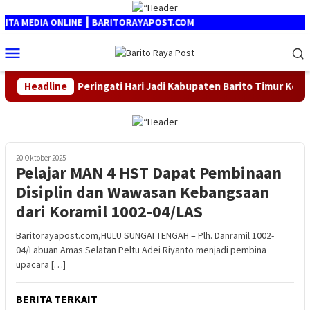
Loncat
ke
A MEDIA ONLINE ┃ BARITORAYAPOST.COM
konten
Menu
Mobile
26
Headline
Peringati Hari Jadi Kabupaten Barito Timur Ke-24, G
20 Oktober 2025
Pelajar MAN 4 HST Dapat Pembinaan
Disiplin dan Wawasan Kebangsaan
dari Koramil 1002-04/LAS
Baritorayapost.com,HULU SUNGAI TENGAH – Plh. Danramil 1002-
04/Labuan Amas Selatan Peltu Adei Riyanto menjadi pembina
upacara […]
BERITA TERKAIT