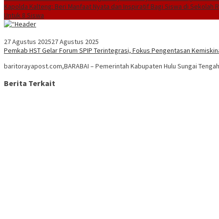
Kapolda Kalteng: Beri Manfaat Nyata dan Inspiratif Bagi Siswa di Sekolah 
Untuk 8 Siswa
27 Agustus 2025
27 Agustus 2025
Pemkab HST Gelar Forum SPIP Terintegrasi, Fokus Pengentasan Kemiskin
baritorayapost.com,BARABAI – Pemerintah Kabupaten Hulu Sungai Tenga
Berita Terkait