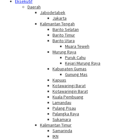
Eksekutif
Daerah
Jabodetabek
Jakarta
Kalimantan Tengah
Barito Selatan
Barito Timur
Barito Utara
Muara Teweh
Murung Raya
Puruk Cahu
Kejari Murung Raya
Kabupaten Gumas
Gunung Mas
Kapuas
Kotawaringi Barat
Kotawaringin Barat
Kuala Pembuang
Lamandau
Pulang Pisau
Palangka Raya
Sukamara
Kalimantan Timur
Samarinda
IKN