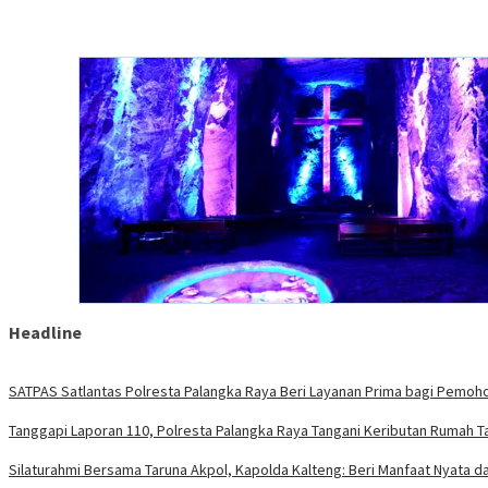
Headline
SATPAS Satlantas Polresta Palangka Raya Beri Layanan Prima bagi Pemoh
Tanggapi Laporan 110, Polresta Palangka Raya Tangani Keributan Rumah Ta
Silaturahmi Bersama Taruna Akpol, Kapolda Kalteng: Beri Manfaat Nyata dan