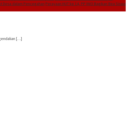
rat Desa dalam Pencegahan
Perayaan HUT ke 14, PP IWO Bagikan Bea Siswa
endalian […]