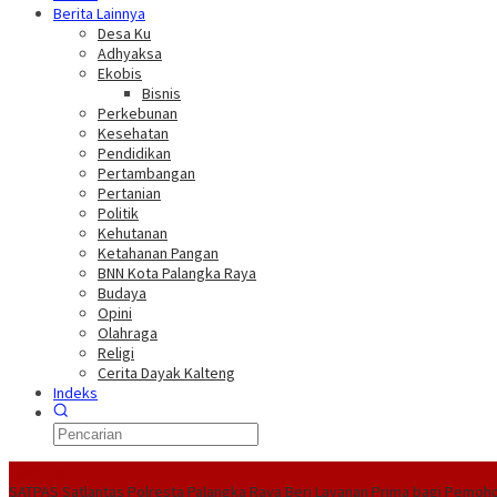
Berita Lainnya
Desa Ku
Adhyaksa
Ekobis
Bisnis
Perkebunan
Kesehatan
Pendidikan
Pertambangan
Pertanian
Politik
Kehutanan
Ketahanan Pangan
BNN Kota Palangka Raya
Budaya
Opini
Olahraga
Religi
Cerita Dayak Kalteng
Indeks
Headline
SATPAS Satlantas Polresta Palangka Raya Beri Layanan Prima bagi Pemoh