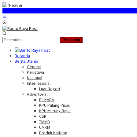
Loncat
ke
konten
Menu
Mobile
Pencarian
Beranda
Berita Utama
General
Peristiwa
Nasional
Internasional
Luar Negeri
Advertorial
PILKADA
KPU Pulang Pisau
KPU Murung Raya
CSR
TMMD
UMKM
Produk Kalteng