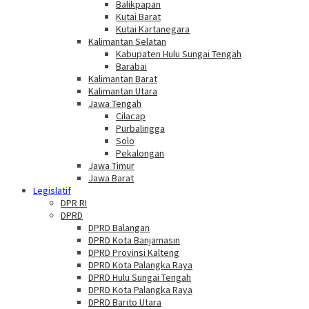
Balikpapan
Kutai Barat
Kutai Kartanegara
Kalimantan Selatan
Kabupaten Hulu Sungai Tengah
Barabai
Kalimantan Barat
Kalimantan Utara
Jawa Tengah
Cilacap
Purbalingga
Solo
Pekalongan
Jawa Timur
Jawa Barat
Legislatif
DPR RI
DPRD
DPRD Balangan
DPRD Kota Banjamasin
DPRD Provinsi Kalteng
DPRD Kota Palangka Raya
DPRD Hulu Sungai Tengah
DPRD Kota Palangka Raya
DPRD Barito Utara