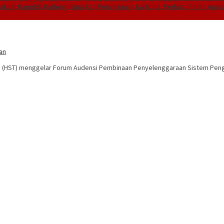
Rakyat
Kapolda Kalteng Paparkan Penanganan Karhutla, Perkuat Peran Apa
an
h (HST) menggelar Forum Audensi Pembinaan Penyelenggaraan Sistem Peng