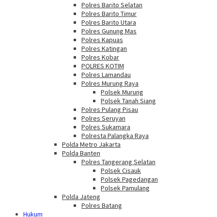
Polres Barito Selatan
Polres Barito Timur
Polres Barito Utara
Polres Gunung Mas
Polres Kapuas
Polres Katingan
Polres Kobar
POLRES KOTIM
Polres Lamandau
Polres Murung Raya
Polsek Murung
Polsek Tanah Siang
Polres Pulang Pisau
Polres Seruyan
Polres Sukamara
Polresta Palangka Raya
Polda Metro Jakarta
Polda Banten
Polres Tangerang Selatan
Polsek Cisauk
Polsek Pagedangan
Polsek Pamulang
Polda Jateng
Polres Batang
Hukum