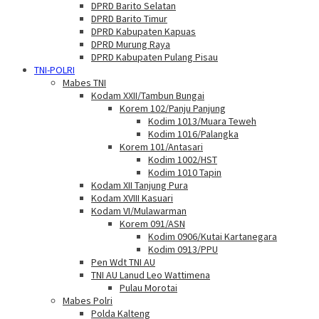
DPRD Barito Selatan
DPRD Barito Timur
DPRD Kabupaten Kapuas
DPRD Murung Raya
DPRD Kabupaten Pulang Pisau
TNI-POLRI
Mabes TNI
Kodam XXII/Tambun Bungai
Korem 102/Panju Panjung
Kodim 1013/Muara Teweh
Kodim 1016/Palangka
Korem 101/Antasari
Kodim 1002/HST
Kodim 1010 Tapin
Kodam XII Tanjung Pura
Kodam XVIII Kasuari
Kodam VI/Mulawarman
Korem 091/ASN
Kodim 0906/Kutai Kartanegara
Kodim 0913/PPU
Pen Wdt TNI AU
TNI AU Lanud Leo Wattimena
Pulau Morotai
Mabes Polri
Polda Kalteng