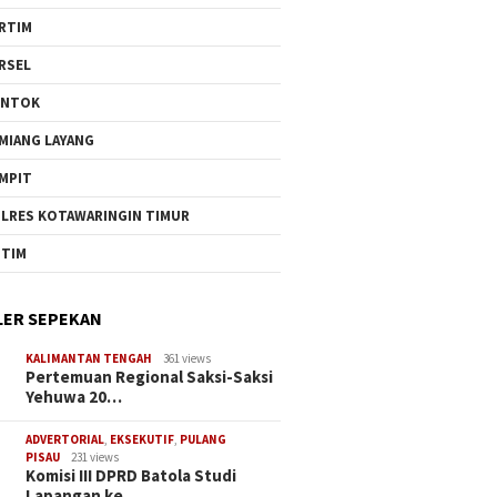
RTIM
RSEL
UNTOK
MIANG LAYANG
MPIT
LRES KOTAWARINGIN TIMUR
TIM
ER SEPEKAN
KALIMANTAN TENGAH
361 views
Pertemuan Regional Saksi-Saksi
Yehuwa 20…
ADVERTORIAL
,
EKSEKUTIF
,
PULANG
PISAU
231 views
Komisi III DPRD Batola Studi
Lapangan ke…