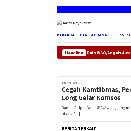
Loncat
ke
konten
BERANDA
BERITA UTAMA
EKSEKU
RSUD dr. Doris Sylvanus Raih WSO/Angels Award Platinum, B
Headline
10 Februari 2025
Cegah Kamtibmas, Per
Long Gelar Komsos
Banti – Satgas Yonif 611/Awang Long m
Distrik […]
BERITA TERKAIT