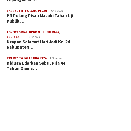
EKSEKUTIF
,
PULANG PISAU
194 views
PN Pulang Pisau Masuki Tahap Uji
Publik …
ADVERTORIAL
,
DPRD MURUNG RAYA
,
LEGISLATIF
187 views
Ucapan Selamat Hari Jadi Ke-24
Kabupaten…
POLRESTA PALANGKA RAYA
174 views
Diduga Edarkan Sabu, Pria 44
Tahun Diama…