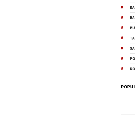
BA
BA
B
TA
SA
PO
KO
POPUL