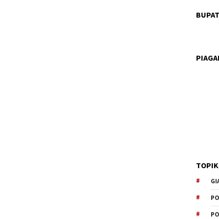
BUPAT
PIAG
TOPIK
GI
PO
PO