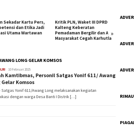
ADVERT
n Sekadar Kartu Pers,
Kritik PLN, Waket III DPRD
Gerak
etensi dan Etika Jadi
Kalteng Keberatan
Polda 
»
asi Utama Wartawan
Pemadaman Bergilir dan Ajak
Langs
Masyarakat Cegah Karhutla
Karhut
ADVERT
/ AWANG LONG GELAR KOMSOS
ADVERT
adminbrp
LRI
10 Februari 2025
h Kamtibmas, Personil Satgas Yonif 611/ Awang
 Gelar Komsos
– Satgas Yonif 611/Awang Long melaksanakan kegiatan
RIMA
kasi dengan warga Desa Banti I Distrik […]
PIAG