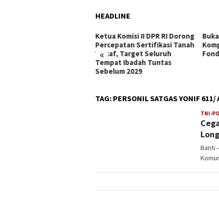
HEADLINE
D dr. Doris Sylvanus Raih
Ketua Komisi II DPR RI Dorong
Buka
/Angels Award Platinum,
Percepatan Sertifikasi Tanah
Komp
«
ti Komitmen Tingkatkan
Wakaf, Target Seluruh
Fond
anan Stroke di
Tempat Ibadah Tuntas
limantan Tengah
Sebelum 2029
TAG:
PERSONIL SATGAS YONIF 611
TNI-PO
Cega
Long
Banti 
Komuni