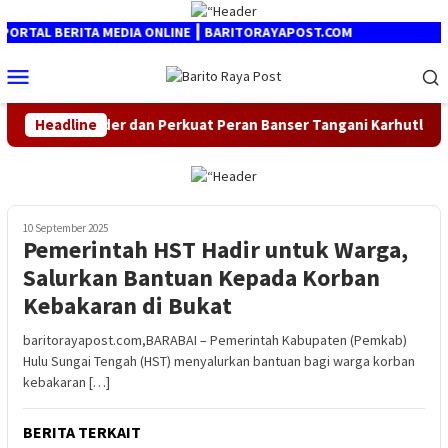
Loncat
ke
TA MEDIA ONLINE ┃ BARITORAYAPOST.COM
konten
Menu
Mobile
n Perkuat Peran Banser Tangani Karhutla
Headline
Kapolda Kalte
10 September 2025
Pemerintah HST Hadir untuk Warga,
Salurkan Bantuan Kepada Korban
Kebakaran di Bukat
baritorayapost.com,BARABAI – Pemerintah Kabupaten (Pemkab)
Hulu Sungai Tengah (HST) menyalurkan bantuan bagi warga korban
kebakaran […]
BERITA TERKAIT