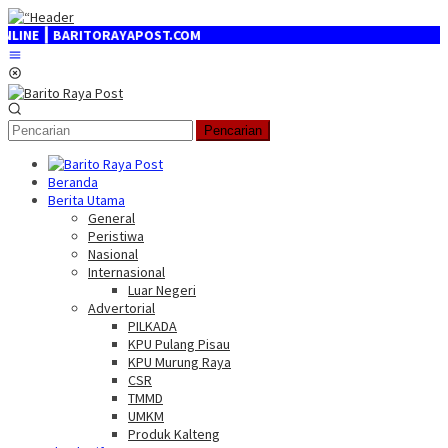
Loncat
ke
 ┃ BARITORAYAPOST.COM
konten
Menu
Mobile
Pencarian
Beranda
Berita Utama
General
Peristiwa
Nasional
Internasional
Luar Negeri
Advertorial
PILKADA
KPU Pulang Pisau
KPU Murung Raya
CSR
TMMD
UMKM
Produk Kalteng