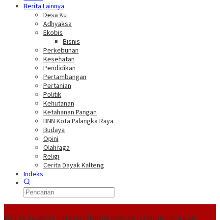
Berita Lainnya
Desa Ku
Adhyaksa
Ekobis
Bisnis
Perkebunan
Kesehatan
Pendidikan
Pertambangan
Pertanian
Politik
Kehutanan
Ketahanan Pangan
BNN Kota Palangka Raya
Budaya
Opini
Olahraga
Religi
Cerita Dayak Kalteng
Indeks
Headline
SATPAS Satlantas Polresta Palangka Raya Beri Layanan Prima bagi