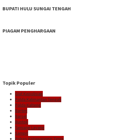
BUPATI HULU SUNGAI TENGAH
PIAGAM PENGHARGAAN
Topik Populer
Giat Kepolisian
Polda Kalimantan Tengah
Polda Kalteng
Bartim
Barsel
Buntok
Tamiang Layang
Sampit
Polres Kotawaringin Timur