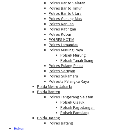
Polres Barito Selatan
Polres Barito Timur
Polres Barito Utara
Polres Gunung Mas
Polres Kapuas
Polres Katingan
Polres Kobar
POLRES KOTIM
Polres Lamandau
Polres Murung Raya
Polsek Murung
Polsek Tanah Siang
Polres Pulang Pisau
Polres Seruyan
Polres Sukamara
Polresta Palangka Raya
Polda Metro Jakarta
Polda Banten
Polres Tangerang Selatan
Polsek Cisauk
Polsek Pagedangan
Polsek Pamulang
Polda Jateng
Polres Batang
Hukum