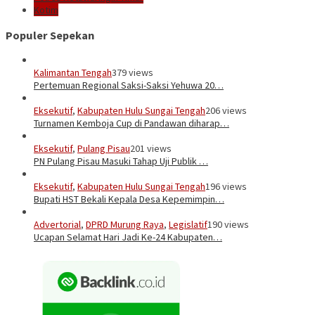
Kotim
Populer Sepekan
Kalimantan Tengah
379 views
Pertemuan Regional Saksi-Saksi Yehuwa 20…
Eksekutif
,
Kabupaten Hulu Sungai Tengah
206 views
Turnamen Kemboja Cup di Pandawan diharap…
Eksekutif
,
Pulang Pisau
201 views
PN Pulang Pisau Masuki Tahap Uji Publik …
Eksekutif
,
Kabupaten Hulu Sungai Tengah
196 views
Bupati HST Bekali Kepala Desa Kepemimpin…
Advertorial
,
DPRD Murung Raya
,
Legislatif
190 views
Ucapan Selamat Hari Jadi Ke-24 Kabupaten…