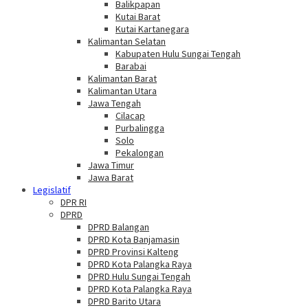
Balikpapan
Kutai Barat
Kutai Kartanegara
Kalimantan Selatan
Kabupaten Hulu Sungai Tengah
Barabai
Kalimantan Barat
Kalimantan Utara
Jawa Tengah
Cilacap
Purbalingga
Solo
Pekalongan
Jawa Timur
Jawa Barat
Legislatif
DPR RI
DPRD
DPRD Balangan
DPRD Kota Banjamasin
DPRD Provinsi Kalteng
DPRD Kota Palangka Raya
DPRD Hulu Sungai Tengah
DPRD Kota Palangka Raya
DPRD Barito Utara