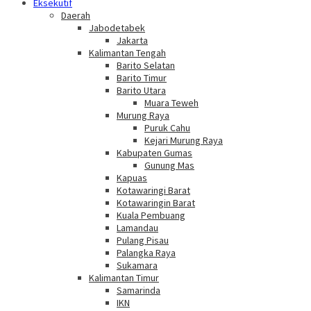
Eksekutif
Daerah
Jabodetabek
Jakarta
Kalimantan Tengah
Barito Selatan
Barito Timur
Barito Utara
Muara Teweh
Murung Raya
Puruk Cahu
Kejari Murung Raya
Kabupaten Gumas
Gunung Mas
Kapuas
Kotawaringi Barat
Kotawaringin Barat
Kuala Pembuang
Lamandau
Pulang Pisau
Palangka Raya
Sukamara
Kalimantan Timur
Samarinda
IKN