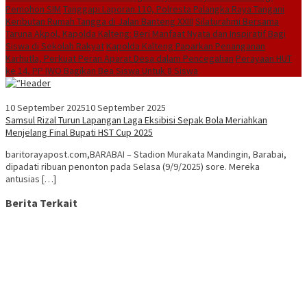
Pemohon SIM
Tanggapi Laporan 110, Polresta Palangka Raya Tangani
Keributan Rumah Tangga di Jalan Banteng XXIII
Silaturahmi Bersama
Taruna Akpol, Kapolda Kalteng: Beri Manfaat Nyata dan Inspiratif Bagi
Siswa di Sekolah Rakyat
Kapolda Kalteng Paparkan Penanganan
Karhutla, Perkuat Peran Aparat Desa dalam Pencegahan
Perayaan HUT
ke 14, PP IWO Bagikan Bea Siswa Untuk 8 Siswa
10 September 2025
10 September 2025
Samsul Rizal Turun Lapangan Laga Eksibisi Sepak Bola Meriahkan
Menjelang Final Bupati HST Cup 2025
baritorayapost.com,BARABAI – Stadion Murakata Mandingin, Barabai,
dipadati ribuan penonton pada Selasa (9/9/2025) sore. Mereka
antusias […]
Berita Terkait