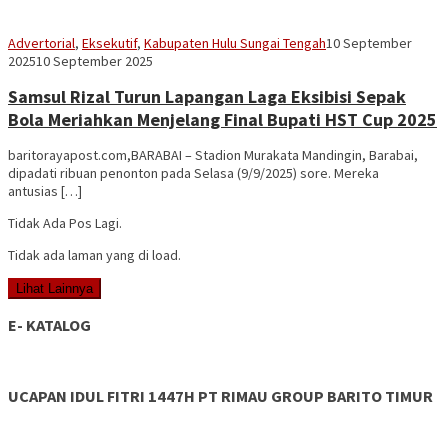
Vananta
Advertorial
,
Eksekutif
,
Kabupaten Hulu Sungai Tengah
10 September
3264
2025
10 September 2025
Samsul Rizal Turun Lapangan Laga Eksibisi Sepak
Bola Meriahkan Menjelang Final Bupati HST Cup 2025
baritorayapost.com,BARABAI – Stadion Murakata Mandingin, Barabai,
dipadati ribuan penonton pada Selasa (9/9/2025) sore. Mereka
antusias […]
Tidak Ada Pos Lagi.
Tidak ada laman yang di load.
Lihat Lainnya
E- KATALOG
UCAPAN IDUL FITRI 1447H PT RIMAU GROUP BARITO TIMUR