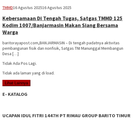
Vananta
TMMD
16 Agustus 2025
16 Agustus 2025
3264
Kebersamaan Di Tengah Tugas, Satgas TMMD 125
Kodim 1007/Banjarmasin Makan Siang Bersama
Warga
baritorayapost.com,BANJARMASIN – Di tengah padatnya aktivitas
pembangunan fisik dan nonfisik, Satgas TNI Manunggal Membangun
Desa […]
Tidak Ada Pos Lagi.
Tidak ada laman yang di load.
Lihat Lainnya
E- KATALOG
UCAPAN IDUL FITRI 1447H PT RIMAU GROUP BARITO TIMUR