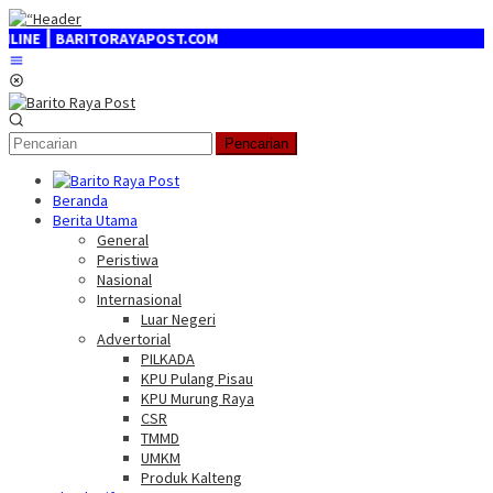
Loncat
ke
 ┃ BARITORAYAPOST.COM
konten
Menu
Mobile
Pencarian
Beranda
Berita Utama
General
Peristiwa
Nasional
Internasional
Luar Negeri
Advertorial
PILKADA
KPU Pulang Pisau
KPU Murung Raya
CSR
TMMD
UMKM
Produk Kalteng