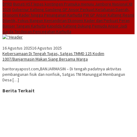
DPRD
Bupati HST lepas kontingen Pramuka menuju Jambore Nasional XII
2026
Gubernur Kalteng Gandeng GP Ansor Perkuat Ketahanan Daerah,
Ekonomi Kader hingga Penanganan Karhutla
PW GP Ansor Kalteng Resmi
Dilantik, Fokus Bangun Kemandirian Ekonomi Kader dan Perkuat Peran
Banser Tangani Karhutla
Kapolda Kalteng Dukung Pemuda Ansor Jadi
Garda Terdepan Pencegahan Karhutla
16 Agustus 2025
16 Agustus 2025
Kebersamaan Di Tengah Tugas, Satgas TMMD 125 Kodim
1007/Banjarmasin Makan Siang Bersama Warga
baritorayapost.com,BANJARMASIN – Di tengah padatnya aktivitas
pembangunan fisik dan nonfisik, Satgas TNI Manunggal Membangun
Desa […]
Berita Terkait