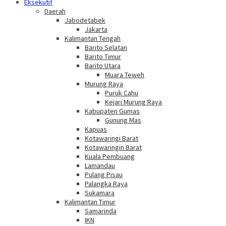
Eksekutif
Daerah
Jabodetabek
Jakarta
Kalimantan Tengah
Barito Selatan
Barito Timur
Barito Utara
Muara Teweh
Murung Raya
Puruk Cahu
Kejari Murung Raya
Kabupaten Gumas
Gunung Mas
Kapuas
Kotawaringi Barat
Kotawaringin Barat
Kuala Pembuang
Lamandau
Pulang Pisau
Palangka Raya
Sukamara
Kalimantan Timur
Samarinda
IKN