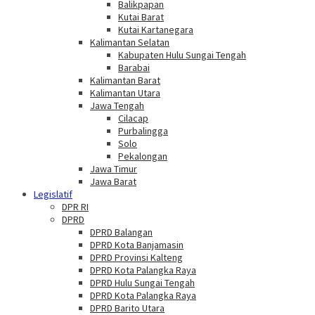
Balikpapan
Kutai Barat
Kutai Kartanegara
Kalimantan Selatan
Kabupaten Hulu Sungai Tengah
Barabai
Kalimantan Barat
Kalimantan Utara
Jawa Tengah
Cilacap
Purbalingga
Solo
Pekalongan
Jawa Timur
Jawa Barat
Legislatif
DPR RI
DPRD
DPRD Balangan
DPRD Kota Banjamasin
DPRD Provinsi Kalteng
DPRD Kota Palangka Raya
DPRD Hulu Sungai Tengah
DPRD Kota Palangka Raya
DPRD Barito Utara