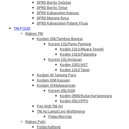
DPRD Barito Selatan
DPRD Barito Timur
DPRD Kabupaten Kapuas
DPRD Murung Raya
DPRD Kabupaten Pulang Pisau
TNI-POLRI
Mabes TNI
Kodam XXII/Tambun Bungai
Korem 102/Panju Panjung
Kodim 1013/Muara Teweh
Kodim 1016/Palangka
Korem 101/Antasari
Kodim 1002/HST
Kodim 1010 Tapin
Kodam XII Tanjung Pura
Kodam XVIII Kasuari
Kodam VI/Mulawarman
Korem 091/ASN
Kodim 0906/Kutai Kartanegara
Kodim 0913/PPU
Pen Wdt TNI AU
TNI AU Lanud Leo Wattimena
Pulau Morotai
Mabes Polri
Polda Kalteng