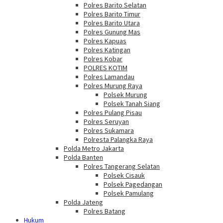
Polres Barito Selatan
Polres Barito Timur
Polres Barito Utara
Polres Gunung Mas
Polres Kapuas
Polres Katingan
Polres Kobar
POLRES KOTIM
Polres Lamandau
Polres Murung Raya
Polsek Murung
Polsek Tanah Siang
Polres Pulang Pisau
Polres Seruyan
Polres Sukamara
Polresta Palangka Raya
Polda Metro Jakarta
Polda Banten
Polres Tangerang Selatan
Polsek Cisauk
Polsek Pagedangan
Polsek Pamulang
Polda Jateng
Polres Batang
Hukum