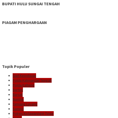
BUPATI HULU SUNGAI TENGAH
PIAGAM PENGHARGAAN
Topik Populer
Giat Kepolisian
Polda Kalimantan Tengah
Polda Kalteng
Bartim
Barsel
Buntok
Tamiang Layang
Sampit
Polres Kotawaringin Timur