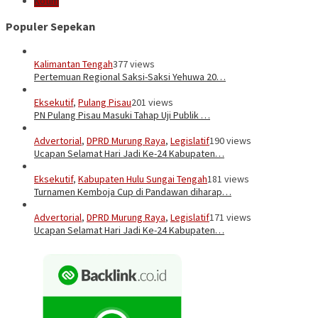
Kotim
Populer Sepekan
Kalimantan Tengah
377 views
Pertemuan Regional Saksi-Saksi Yehuwa 20…
Eksekutif
,
Pulang Pisau
201 views
PN Pulang Pisau Masuki Tahap Uji Publik …
Advertorial
,
DPRD Murung Raya
,
Legislatif
190 views
Ucapan Selamat Hari Jadi Ke-24 Kabupaten…
Eksekutif
,
Kabupaten Hulu Sungai Tengah
181 views
Turnamen Kemboja Cup di Pandawan diharap…
Advertorial
,
DPRD Murung Raya
,
Legislatif
171 views
Ucapan Selamat Hari Jadi Ke-24 Kabupaten…