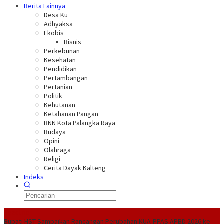
Berita Lainnya
Desa Ku
Adhyaksa
Ekobis
Bisnis
Perkebunan
Kesehatan
Pendidikan
Pertambangan
Pertanian
Politik
Kehutanan
Ketahanan Pangan
BNN Kota Palangka Raya
Budaya
Opini
Olahraga
Religi
Cerita Dayak Kalteng
Indeks
Headline
Bupati HST Sampaikan Rancangan Perubahan KUA-PPAS APBD 2026 ke