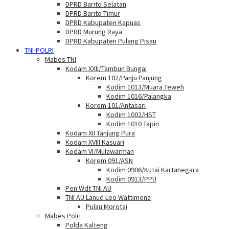
DPRD Barito Selatan
DPRD Barito Timur
DPRD Kabupaten Kapuas
DPRD Murung Raya
DPRD Kabupaten Pulang Pisau
TNI-POLRI
Mabes TNI
Kodam XXII/Tambun Bungai
Korem 102/Panju Panjung
Kodim 1013/Muara Teweh
Kodim 1016/Palangka
Korem 101/Antasari
Kodim 1002/HST
Kodim 1010 Tapin
Kodam XII Tanjung Pura
Kodam XVIII Kasuari
Kodam VI/Mulawarman
Korem 091/ASN
Kodim 0906/Kutai Kartanegara
Kodim 0913/PPU
Pen Wdt TNI AU
TNI AU Lanud Leo Wattimena
Pulau Morotai
Mabes Polri
Polda Kalteng