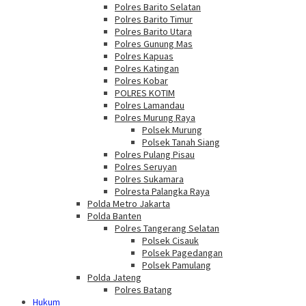
Polres Barito Selatan
Polres Barito Timur
Polres Barito Utara
Polres Gunung Mas
Polres Kapuas
Polres Katingan
Polres Kobar
POLRES KOTIM
Polres Lamandau
Polres Murung Raya
Polsek Murung
Polsek Tanah Siang
Polres Pulang Pisau
Polres Seruyan
Polres Sukamara
Polresta Palangka Raya
Polda Metro Jakarta
Polda Banten
Polres Tangerang Selatan
Polsek Cisauk
Polsek Pagedangan
Polsek Pamulang
Polda Jateng
Polres Batang
Hukum