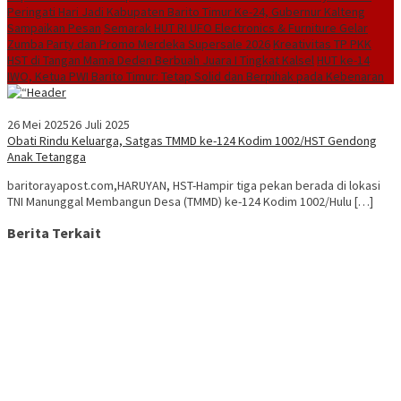
Peringati Hari Jadi Kabupaten Barito Timur Ke-24, Gubernur Kalteng
Sampaikan Pesan
Semarak HUT RI UFO Electronics & Furniture Gelar
Zumba Party dan Promo Merdeka Supersale 2026
Kreativitas TP PKK
HST di Tangan Mama Deden Berbuah Juara I Tingkat Kalsel
HUT ke-14
IWO, Ketua PWI Barito Timur: Tetap Solid dan Berpihak pada Kebenaran
26 Mei 2025
26 Juli 2025
Obati Rindu Keluarga, Satgas TMMD ke-124 Kodim 1002/HST Gendong
Anak Tetangga
baritorayapost.com,HARUYAN, HST-Hampir tiga pekan berada di lokasi
TNI Manunggal Membangun Desa (TMMD) ke-124 Kodim 1002/Hulu […]
Berita Terkait