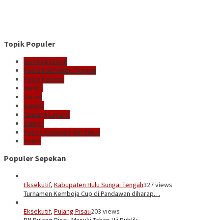
Topik Populer
Giat Kepolisian
Polda Kalimantan Tengah
Polda Kalteng
Bartim
Barsel
Buntok
Tamiang Layang
Sampit
Polres Kotawaringin Timur
Kotim
Populer Sepekan
Eksekutif
,
Kabupaten Hulu Sungai Tengah
327 views
Turnamen Kemboja Cup di Pandawan diharap…
Eksekutif
,
Pulang Pisau
203 views
PN Pulang Pisau Masuki Tahap Uji Publik …