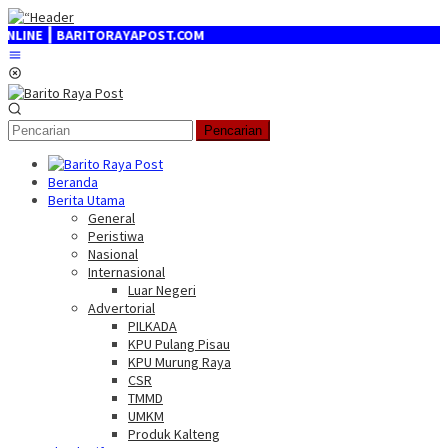
Loncat
ke
NE ┃ BARITORAYAPOST.COM
konten
Menu
Mobile
Pencarian
Beranda
Berita Utama
General
Peristiwa
Nasional
Internasional
Luar Negeri
Advertorial
PILKADA
KPU Pulang Pisau
KPU Murung Raya
CSR
TMMD
UMKM
Produk Kalteng