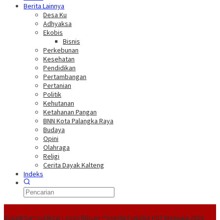
Berita Lainnya
Desa Ku
Adhyaksa
Ekobis
Bisnis
Perkebunan
Kesehatan
Pendidikan
Pertambangan
Pertanian
Politik
Kehutanan
Ketahanan Pangan
BNN Kota Palangka Raya
Budaya
Opini
Olahraga
Religi
Cerita Dayak Kalteng
Indeks
Headline
Bupati Samsul Rizal Lepas Ribuan Peserta Funbike HST Menyala 2026