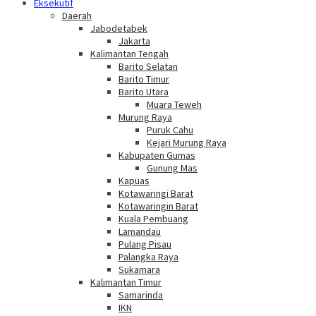
Eksekutif
Daerah
Jabodetabek
Jakarta
Kalimantan Tengah
Barito Selatan
Barito Timur
Barito Utara
Muara Teweh
Murung Raya
Puruk Cahu
Kejari Murung Raya
Kabupaten Gumas
Gunung Mas
Kapuas
Kotawaringi Barat
Kotawaringin Barat
Kuala Pembuang
Lamandau
Pulang Pisau
Palangka Raya
Sukamara
Kalimantan Timur
Samarinda
IKN