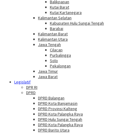
Balikpapan
Kutai Barat
Kutai Kartanegara
Kalimantan Selatan
Kabupaten Hulu Sungai Tengah
Barabai
Kalimantan Barat
Kalimantan Utara
Jawa Tengah
Cilacap
Purbalingga
Solo
Pekalongan
Jawa Timur
Jawa Barat
Legislatif
DPR RI
DPRD
DPRD Balangan
DPRD Kota Banjamasin
DPRD Provinsi Kalteng
DPRD Kota Palangka Raya
DPRD Hulu Sungai Tengah
DPRD Kota Palangka Raya
DPRD Barito Utara