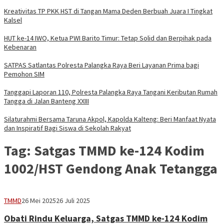
Kreativitas TP PKK HST di Tangan Mama Deden Berbuah Juara I Tingkat
Kalsel
HUT ke-14 IWO, Ketua PWI Barito Timur: Tetap Solid dan Berpihak pada
Kebenaran
SATPAS Satlantas Polresta Palangka Raya Beri Layanan Prima bagi
Pemohon SIM
Tanggapi Laporan 110, Polresta Palangka Raya Tangani Keributan Rumah
Tangga di Jalan Banteng XXIII
Silaturahmi Bersama Taruna Akpol, Kapolda Kalteng: Beri Manfaat Nyata
dan Inspiratif Bagi Siswa di Sekolah Rakyat
Tag:
Satgas TMMD ke-124 Kodim
1002/HST Gendong Anak Tetangga
adminbrp
TMMD
26 Mei 2025
26 Juli 2025
Obati Rindu Keluarga, Satgas TMMD ke-124 Kodim